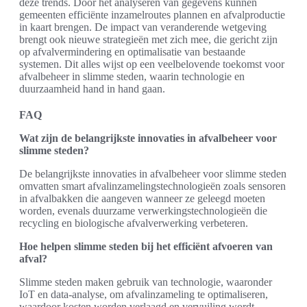
deze trends. Door het analyseren van gegevens kunnen
gemeenten efficiënte inzamelroutes plannen en afvalproductie
in kaart brengen. De impact van veranderende wetgeving
brengt ook nieuwe strategieën met zich mee, die gericht zijn
op afvalvermindering en optimalisatie van bestaande
systemen. Dit alles wijst op een veelbelovende toekomst voor
afvalbeheer in slimme steden, waarin technologie en
duurzaamheid hand in hand gaan.
FAQ
Wat zijn de belangrijkste innovaties in afvalbeheer voor
slimme steden?
De belangrijkste innovaties in afvalbeheer voor slimme steden
omvatten smart afvalinzamelingstechnologieën zoals sensoren
in afvalbakken die aangeven wanneer ze geleegd moeten
worden, evenals duurzame verwerkingstechnologieën die
recycling en biologische afvalverwerking verbeteren.
Hoe helpen slimme steden bij het efficiënt afvoeren van
afval?
Slimme steden maken gebruik van technologie, waaronder
IoT en data-analyse, om afvalinzameling te optimaliseren,
waardoor kosten worden verlaagd en vervuiling wordt