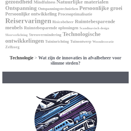
gezondheid
Natuurlijke materialen
Mindfulness
Ontspanning
Persoonlijke groei
Ontspanningstechnieken
Persoonlijke ontwikkeling
Procesoptimalisatie
Reiservaringen
Ruimtebesparende
Risicobeheer
meubels
Ruimtebesparende oplossingen
Scandinavisch design
Technologische
Stressvermindering
Sfeerverlichting
ontwikkelingen
Tuininrichting
Tuinontwerp
Woondecoratie
Zelfzorg
Technologie
>
Wat zijn de innovaties in afvalbeheer voor
slimme steden?