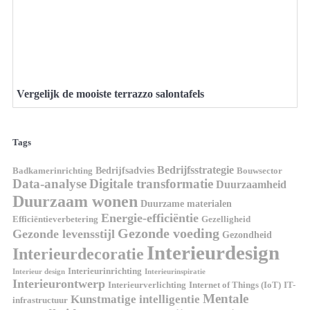
Vergelijk de mooiste terrazzo salontafels
Tags
Bedrijfsstrategie
Bedrijfsadvies
Badkamerinrichting
Bouwsector
Data-analyse
Digitale transformatie
Duurzaamheid
Duurzaam wonen
Duurzame materialen
Energie-efficiëntie
Efficiëntieverbetering
Gezelligheid
Gezonde voeding
Gezonde levensstijl
Gezondheid
Interieurdesign
Interieurdecoratie
Interieurinrichting
Interieur design
Interieurinspiratie
Interieurontwerp
Interieurverlichting
Internet of Things (IoT)
IT-
Mentale
Kunstmatige intelligentie
infrastructuur