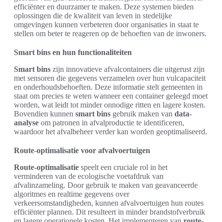
efficiënter en duurzamer te maken. Deze systemen bieden
oplossingen die de kwaliteit van leven in stedelijke
omgevingen kunnen verbeteren door organisaties in staat te
stellen om beter te reageren op de behoeften van de inwoners.
Smart bins en hun functionaliteiten
Smart bins
zijn innovatieve afvalcontainers die uitgerust zijn
met sensoren die gegevens verzamelen over hun vulcapaciteit
en onderhoudsbehoeften. Deze informatie stelt gemeenten in
staat om precies te weten wanneer een container geleegd moet
worden, wat leidt tot minder onnodige ritten en lagere kosten.
Bovendien kunnen
smart bins
gebruik maken van
data-
analyse
om patronen in afvalproductie te identificeren,
waardoor het afvalbeheer verder kan worden geoptimaliseerd.
Route-optimalisatie voor afvalvoertuigen
Route-optimalisatie
speelt een cruciale rol in het
verminderen van de ecologische voetafdruk van
afvalinzameling. Door gebruik te maken van geavanceerde
algoritmes en realtime gegevens over
verkeersomstandigheden, kunnen afvalvoertuigen hun routes
efficiënter plannen. Dit resulteert in minder brandstofverbruik
en lagere operationele kosten. Het implementeren van
route-