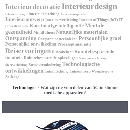
Interieurdesign
Interieurdecoratie
Interieurinrichting
Interieur design
Interieurinspiratie
Interieurontwerp
Interieurverlichting
Internet of Things (IoT)
IT-
Mentale
Kunstmatige intelligentie
infrastructuur
gezondheid
Natuurlijke materialen
Mindfulness
Ontspanning
Persoonlijke groei
Ontspanningstechnieken
Persoonlijke ontwikkeling
Procesoptimalisatie
Reiservaringen
Ruimtebesparende
Risicobeheer
meubels
Ruimtebesparende oplossingen
Scandinavisch design
Technologische
Stressvermindering
Sfeerverlichting
ontwikkelingen
Tuininrichting
Tuinontwerp
Woondecoratie
Zelfzorg
Technologie
>
Wat zijn de voordelen van 5G in slimme
medische apparaten?