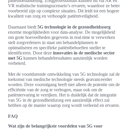
patiëntbehandeling. Zorgprofessionals kunnen nu via AR en
VR realistische trainingsscenario’s ervaren, waardoor ze beter
voorbereid zijn op complexe situaties. Dit leidt tot een hogere
kwaliteit van zorg en verhoogde patiëntveiligheid.
Daarnaast biedt
5G technologie in de gezondheidszorg
enorme mogelijkheden voor data-analyse. De mogelijkheid
om grote hoeveelheden gegevens in real-time te verwerken
stelt zorgverleners in staat om behandelplannen te
optimaliseren en specifieke patiëntbehoeften sneller te
identificeren. Door deze
innovaties in de medische sector
met 5G
kunnen behandelresultaten aanzienlijk worden
verbeterd.
Met de voortdurende ontwikkeling van 5G technologie zal de
toekomst van medische technologie steeds geavanceerder
worden. Deze vooruitgang heeft niet alleen de potentie om de
efficiëntie van de zorg te verhogen, maar ook om de
patiëntervaring te verrijken. Het is duidelijk dat de integratie
van 5G in de gezondheidszorg een aanzienlijk effect zal
hebben op de manier waarop zorg wordt verleend en ervaren.
FAQ
Wat zijn de belangrijkste voordelen van 5G voor