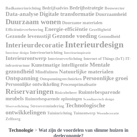
Bedrijfsstrategie
Bedrijfsadvies
Badkamerinrichting
Bouwsector
Data-analyse
Digitale transformatie
Duurzaamheid
Duurzaam wonen
Duurzame materialen
Energie-efficiëntie
Efficiëntieverbetering
Gezelligheid
Gezonde voeding
Gezonde levensstijl
Gezondheid
Interieurdesign
Interieurdecoratie
Interieurinrichting
Interieur design
Interieurinspiratie
Interieurontwerp
Interieurverlichting
Internet of Things (IoT)
IT-
Mentale
Kunstmatige intelligentie
infrastructuur
gezondheid
Natuurlijke materialen
Mindfulness
Ontspanning
Persoonlijke groei
Ontspanningstechnieken
Persoonlijke ontwikkeling
Procesoptimalisatie
Reiservaringen
Ruimtebesparende
Risicobeheer
meubels
Ruimtebesparende oplossingen
Scandinavisch design
Technologische
Stressvermindering
Sfeerverlichting
ontwikkelingen
Tuininrichting
Tuinontwerp
Woondecoratie
Zelfzorg
Technologie
>
Wat zijn de voordelen van slimme huizen in
deeleconomie?