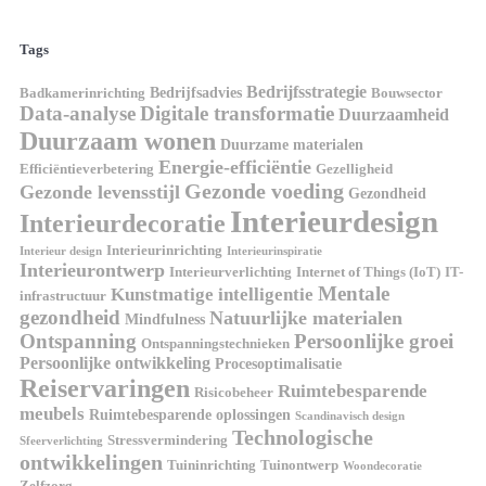
Tags
Bedrijfsstrategie
Bedrijfsadvies
Badkamerinrichting
Bouwsector
Data-analyse
Digitale transformatie
Duurzaamheid
Duurzaam wonen
Duurzame materialen
Energie-efficiëntie
Efficiëntieverbetering
Gezelligheid
Gezonde voeding
Gezonde levensstijl
Gezondheid
Interieurdesign
Interieurdecoratie
Interieurinrichting
Interieur design
Interieurinspiratie
Interieurontwerp
Interieurverlichting
Internet of Things (IoT)
IT-
Mentale
Kunstmatige intelligentie
infrastructuur
gezondheid
Natuurlijke materialen
Mindfulness
Ontspanning
Persoonlijke groei
Ontspanningstechnieken
Persoonlijke ontwikkeling
Procesoptimalisatie
Reiservaringen
Ruimtebesparende
Risicobeheer
meubels
Ruimtebesparende oplossingen
Scandinavisch design
Technologische
Stressvermindering
Sfeerverlichting
ontwikkelingen
Tuininrichting
Tuinontwerp
Woondecoratie
Zelfzorg