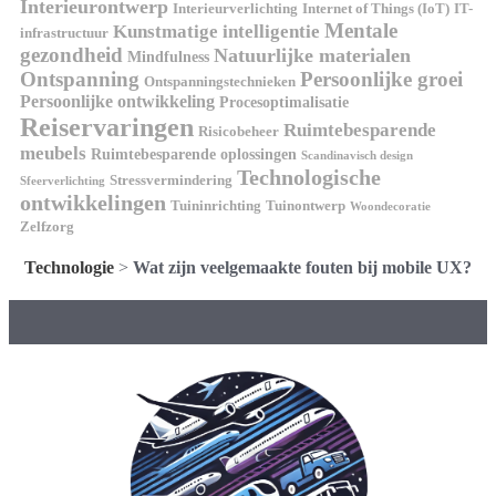
Interieurontwerp
Interieurverlichting
Internet of Things (IoT)
IT-
Mentale
Kunstmatige intelligentie
infrastructuur
gezondheid
Natuurlijke materialen
Mindfulness
Ontspanning
Persoonlijke groei
Ontspanningstechnieken
Persoonlijke ontwikkeling
Procesoptimalisatie
Reiservaringen
Ruimtebesparende
Risicobeheer
meubels
Ruimtebesparende oplossingen
Scandinavisch design
Technologische
Stressvermindering
Sfeerverlichting
ontwikkelingen
Tuininrichting
Tuinontwerp
Woondecoratie
Zelfzorg
Technologie
>
Wat zijn veelgemaakte fouten bij mobile UX?