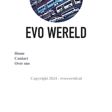
Home
Contact
Over ons
Copyright 2024 - evowereld.nl