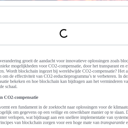
atverandering groeit de aandacht voor innovatieve oplossingen zoals blo
unieke mogelijkheden voor CO2-compensatie, door het transparant en ef
ren. Wordt blockchain ingezet bij wereldwijde CO2-compensatie? Het an
n om de effectiviteit van CO2-reductieprogramma’s te verbeteren. In de
tie bekeken en hoe blockchain kan bijdragen aan het verminderen va
de schaal.
 in CO2-compensatie
vormt een fundament in de zoektocht naar oplossingen voor de klimaatc
gelijk om gegevens op een veilige en onwrikbare manier op te slaan. D
nter verlopen, wat bijdraagt aan een snellere implementatie van systeme
incipes van blockchain zorgen voor een hoge mate van
transparantie
e