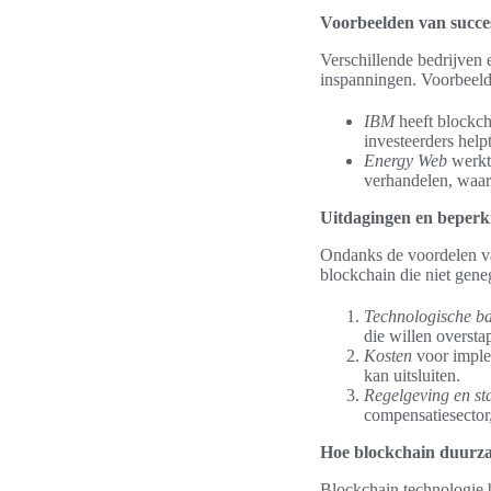
Voorbeelden van succes
Verschillende bedrijven
inspanningen. Voorbeeld
IBM
heeft blockch
investeerders help
Energy Web
werkt 
verhandelen, waard
Uitdagingen en beperki
Ondanks de voordelen va
blockchain die niet gen
Technologische ba
die willen overst
Kosten
voor imple
kan uitsluiten.
Regelgeving en st
compensatiesector,
Hoe blockchain duurza
Blockchain technologie 