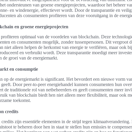
in het ondersteunen van groene energieprojecten, waardoor het beheer va
nne- en windenergie, effectiever wordt. Door de transparantie en veili
ducenten als consumenten profiteren van deze vooruitgang in de energi
kchain en groene energieprojecten
 profiteren optimaal van de voordelen van blockchain. Deze technologi
centen en consumenten mogelijk, zonder tussenpersonen. Dit vergroot de 
n niet alleen helpen de herkomst van energie te verifiëren, maar ook b
roduceerd en verbruikt wordt. Deze transparantie moedigt meer invest
an de groei van de energiemarkt.
arkt en consumptie
n op de energiemarkt is significant. Het bevordert een nieuwe vorm va
e geeft. Door peer-to-peer energiehandel kunnen consumenten hun overt
rt de traditionele rol van netbeheerders en geeft consumenten meer inv
ruik van blockchain biedt hen niet alleen meer flexibiliteit, maar ook m
urzame toekomst.
n credits
credits zijn essentiële elementen in de strijd tegen klimaatverandering
stoot te beheren door hen in staat te stellen hun emissies te compense