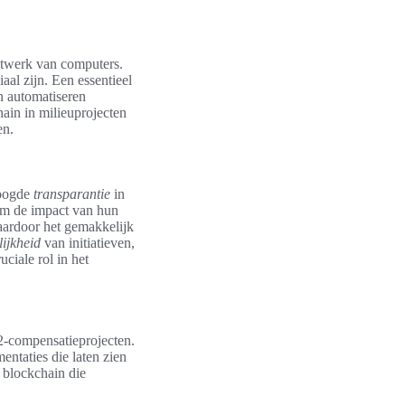
netwerk van computers.
aal zijn. Een essentieel
n automatiseren
hain in milieuprojecten
en.
hoogde
transparantie
in
 om de impact van hun
aardoor het gemakkelijk
lijkheid
van initiatieven,
uciale rol in het
-compensatieprojecten.
entaties die laten zien
 blockchain die