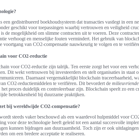
nologie?
s een gedistribueerd boekhoudsysteem dat transacties vastlegt in een 
onder geschikt voor toepassingen waarbij vertrouwen en veiligheid cruci
is de mogelijkheid om slimme contracten uit te voeren. Deze contracte
ëntie verhoogt en menselijke fouten vermindert. Het gebruik van blockc
e voortgang van CO2-compensatie nauwkeurig te volgen en te verifiër
ain voor CO2-reductie
ain voor CO2-reductie zijn talrijk. Ten eerste zorgt het voor een ver
. Dit wekt vertrouwen bij investeerders en stelt organisaties in staat
ommuniceren. Daarnaast vergemakkelijkt blockchain traceerbaarheid, w
an CO2-reductiemiddelen te verifiëren. Dit bevordert de
milieuvriende
 het proces duidelijk en controleerbaar zijn. Blockchain speelt zo een cr
jde betrokkenheid bij duurzame praktijken.
zet bij wereldwijde CO2-compensatie?
 wordt steeds vaker beschouwd als een waardevol hulpmiddel voor CO2
ing voor deze technologie heeft geleid tot een aantal succesvolle implem
ngen kunnen bijdragen aan duurzaamheid. Toch zijn er ook uitdagingen
n om een bredere acceptatie te realiseren.