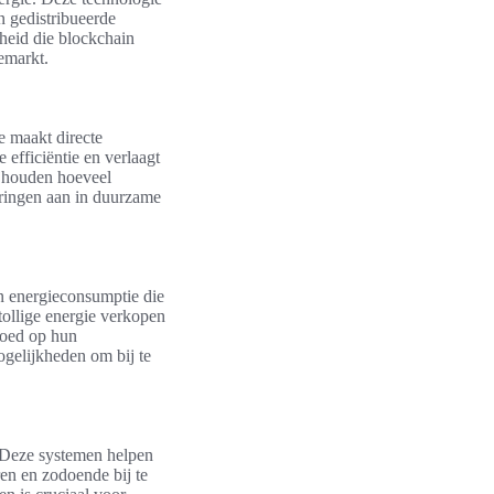
n gedistribueerde
gheid die blockchain
emarkt.
e maakt directe
efficiëntie en verlaagt
ijhouden hoeveel
eringen aan in duurzame
n energieconsumptie die
ollige energie verkopen
loed op hun
ogelijkheden om bij te
. Deze systemen helpen
ren en zodoende bij te