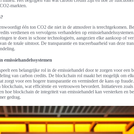
milieu. Het begrijpen van wat carbon credits zijn en hoe ze functionere
n CO2-markten.
s?
enwoordigt één ton CO2 die niet in de atmosfeer is terechtgekomen. Bed
redits verdienen en vervolgens verhandelen op emissiehandelssystemen
eringen te doen in schone technologieën, aangezien elke aankoop of ve
an de totale uitstoot. De transparantie en traceerbaarheid van deze trans
ndeling.
in emissiehandelssystemen
peelt een belangrijke rol in de emissiehandel door te zorgen voor een 
eling van carbon credits. De blockchain rol maakt het mogelijk om elk
wat zorgt voor een hogere transparantie en vermindert de kans op fraud
a blockchain, wat efficiëntie en vertrouwen bevordert. Initiatieven zoal
zien hoe blockchain de integriteit van emissiehandel kan versterken en b
mer gedrag.