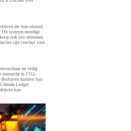
n is cruciaal voor
rijven die hun uitstoot
. Dit systeem moedigt
rkoop ook een stimulans
acties zijn cruciaal voor
betrouwbaar en veilig
e transactie in CO2-
e. Bedrijven kunnen hun
s Climate Ledger
edrijven kan