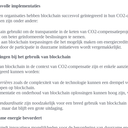
volle implementaties
 en organisaties hebben blockchain succesvol geïntegreerd in hun CO2-
en zijn onder andere:
ain gebruikt om de transparantie in de keten van CO2-compensatieproj
t om beter geïnformeerde beslissingen te nemen.
aan blockchain toepassingen die het mogelijk maken om energiecredits 
oor de participatie in duurzame initiatieven wordt vergemakkelijkt.
ngen bij het gebruik van blockchain
n blockchain in de context van CO2-compensatie zijn er enkele aanzie
egeerd kunnen worden:
rrières
zoals de complexiteit van de technologie kunnen een drempel 
appen op blockchain.
mentatie en onderhoud van blockchain oplossingen kunnen hoog zijn, w
andaardisatie
zijn noodzakelijk voor een breed gebruik van blockchain
 maar dat blijft een grote uitdaging.
me energie bevordert
biedt innovatieve mogelijkheden voor de bevordering van duurzame en