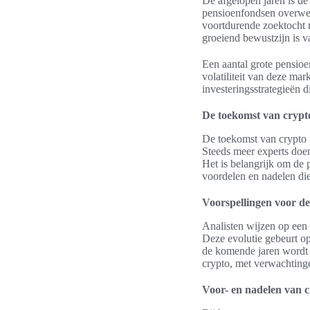
De afgelopen jaren is de
pensioenfondsen overwege
voortdurende zoektocht na
groeiend bewustzijn is v
Een aantal grote pensio
volatiliteit van deze mar
investeringsstrategieën 
De toekomst van crypt
De toekomst van crypto i
Steeds meer experts doen
Het is belangrijk om de 
voordelen en nadelen di
Voorspellingen voor d
Analisten wijzen op een 
Deze evolutie gebeurt op
de komende jaren wordt v
crypto, met verwachtinge
Voor- en nadelen van c