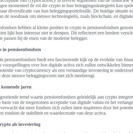
 acceptatie van cryptocurrency in diverse segmenten van de financiële
n momenteel de rol die crypto in hun beleggingsstrategieën kan spele
ar diversificatie van hun beleggingsportefeuille. De huidige situatie t
an de noodzaak om nieuwe technologieën, zoals blockchain, en digitale
enfondsen hebben al kleine posities in crypto in pensioenfondsen geno
kten lijkt hun interesse niet te dempen. Dit reflecteert een bredere vers
die passen bij de eisen van de moderne belegger.
o in pensioenfondsen
n pensioenfondsen biedt een fascinerende kijk op de evolutie van finan
 voorspellingen over hoe digitale activa zich zullen ontwikkelen binne
potentie van cryptocurrency als een verstandige investering te onderzoe
e deze nieuwe beleggingsvorm met zich meebrengt.
e komende jaren
groeiende trend waarin pensioenfondsen geleidelijk aan crypto integrere
 basis van de toegenomen acceptatie van digitale valuta en het verlangen
erwacht dat meer fondsen zich zullen laten inspireren door het potent
n rondom de stabiliteit en waardecreatie van deze activa.
rypto als investering