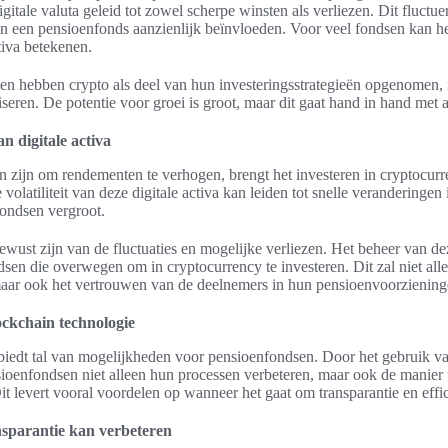
 digitale valuta geleid tot zowel scherpe winsten als verliezen. Dit fluct
n een pensioenfonds aanzienlijk beïnvloeden. Voor veel fondsen kan h
tiva betekenen.
en hebben crypto als deel van hun investeringsstrategieën opgenomen,
eren. De potentie voor groei is groot, maar dit gaat hand in hand met aa
van digitale activa
 zijn om rendementen te verhogen, brengt het investeren in cryptocurr
 volatiliteit van deze digitale activa kan leiden tot snelle veranderinge
fondsen vergroot.
wust zijn van de fluctuaties en mogelijke verliezen. Het beheer van deze
sen die overwegen om in cryptocurrency te investeren. Dit zal niet alle
 maar ook het vertrouwen van de deelnemers in hun pensioenvoorziening
ockchain technologie
biedt tal van mogelijkheden voor pensioenfondsen. Door het gebruik 
ioenfondsen niet alleen hun processen verbeteren, maar ook de manier
t levert vooral voordelen op wanneer het gaat om transparantie en effic
nsparantie kan verbeteren