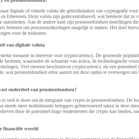
cy en pensioenfondsen?
naar digitale of virtuele valuta die gebruikmaken van cryptografie voo
 en Ethereum. Deze valuta zijn gedecentraliseerd, wat betekent dat ze v
e autoriteiten. Aan de andere kant zijn pensioenfondsen instellingen die 
s beheren om pensioenuitkeringen mogelijk te maken. Het doel hiervan
borgen voor de toekomst.
it van digitale valuta
n sterke toename in interesse voor cryptocurrency. De groeiende popularit
nde factoren, waaronder de schaarste van activa, de technologische voor
steringen. Veel mensen beschouwen cryptocurrency als een potentieel
lle, wat pensioenfondsen ertoe aanzet om deze opties te overwegen om
vast onderdeel van pensioenfondsen?
is er veel te doen om de integratie van crypto in pensioenfondsen. De hu
 dat steeds meer institutionele beleggers geïnteresseerd raken in deze nie
gedreven door de potentieel hoge rendementen die crypto kan bieden, o
de financiële wereld