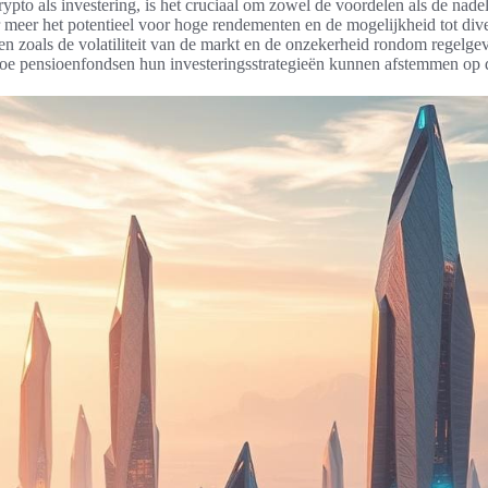
ypto als investering, is het cruciaal om zowel de voordelen als de nade
eer het potentieel voor hoge rendementen en de mogelijkheid tot diver
len zoals de volatiliteit van de markt en de onzekerheid rondom regelge
 hoe pensioenfondsen hun investeringsstrategieën kunnen afstemmen op 