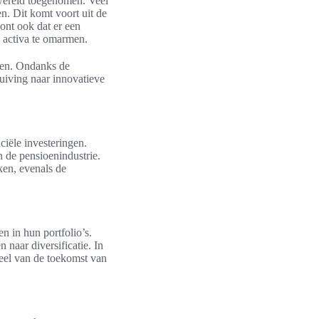
 wereld toegenomen. Veel
n. Dit komt voort uit de
oont ook dat er een
 activa te omarmen.
men. Ondanks de
chuiving naar innovatieve
ciële investeringen.
n de pensioenindustrie.
ken, evenals de
n in hun portfolio’s.
 naar diversificatie. In
ieel van de toekomst van