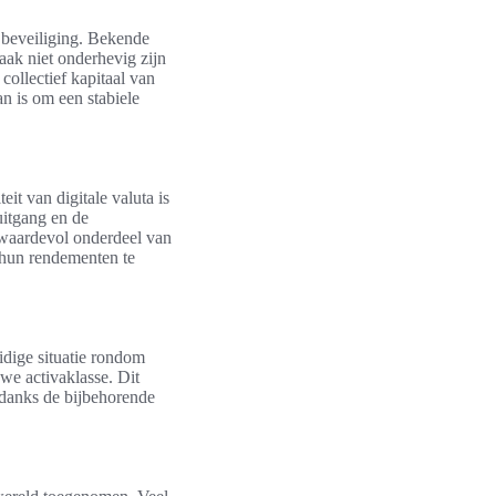
r beveiliging. Bekende
aak niet onderhevig zijn
collectief kapitaal van
 is om een stabiele
eit van digitale valuta is
uitgang en de
 waardevol onderdeel van
 hun rendementen te
idige situatie rondom
uwe activaklasse. Dit
ndanks de bijbehorende