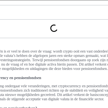
ën is er veel te doen over de vraag: wordt crypto ooit een vast onderde
le valuta’s hebben de afgelopen jaren een sterke opmars gemaakt, wat le
nvesteringsstrategieën. Terwijl pensioenfondsen doorgaans op zoek zijn na
h nu de vraag of en hoe digitale activa hierin passen. Dit artikel verkent
e mogelijkheden en uitdagingen die deze bieden voor pensioenfondsen.
rrency en pensioenfondsen
ing ondergaat vele veranderingen, met cryptocurrency en pensioenfond
nsioenfondsen zich traditioneel richten op de stabiliteit en veiligheid va
uta nieuwe mogelijkheden gecreëerd. Dit artikel verkent de basisconce
ls de stijgende acceptatie van digitale valuta in de financiële sector.