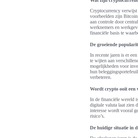
Wat zijn cryptocurren
Cryptocurrency verwijst 
voorbeelden zijn Bitcoin
aan controle door central
werknemers en werkgever
financiële basis te waar
De groeiende popularite
In recente jaren is er ee
te wijten aan verschille
mogelijkheden voor inve
hun beleggingsportefeui
verbeteren.
Wordt crypto ooit een 
In de financiële wereld 
digitale valuta laat zien
interesse wordt vooral 
risico’s.
De huidige situatie in 