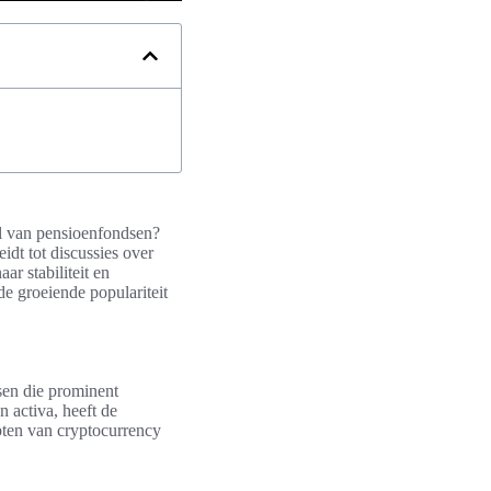
el van pensioenfondsen?
idt tot discussies over
ar stabiliteit en
 de groeiende populariteit
sen die prominent
n activa, heeft de
pten van cryptocurrency