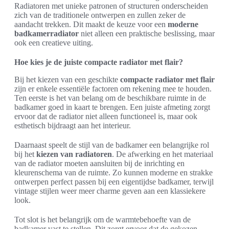
Radiatoren met unieke patronen of structuren onderscheiden
zich van de traditionele ontwerpen en zullen zeker de
aandacht trekken. Dit maakt de keuze voor een
moderne
badkamerradiator
niet alleen een praktische beslissing, maar
ook een creatieve uiting.
Hoe kies je de juiste compacte radiator met flair?
Bij het kiezen van een geschikte
compacte radiator met flair
zijn er enkele essentiële factoren om rekening mee te houden.
Ten eerste is het van belang om de beschikbare ruimte in de
badkamer goed in kaart te brengen. Een juiste afmeting zorgt
ervoor dat de radiator niet alleen functioneel is, maar ook
esthetisch bijdraagt aan het interieur.
Daarnaast speelt de stijl van de badkamer een belangrijke rol
bij het
kiezen van radiatoren
. De afwerking en het materiaal
van de radiator moeten aansluiten bij de inrichting en
kleurenschema van de ruimte. Zo kunnen moderne en strakke
ontwerpen perfect passen bij een eigentijdse badkamer, terwijl
vintage stijlen weer meer charme geven aan een klassiekere
look.
Tot slot is het belangrijk om de warmtebehoefte van de
badkamer vast te stellen. Dit zorgt ervoor dat de gekozen