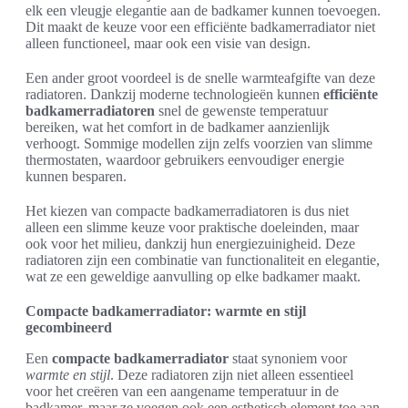
elk een vleugje elegantie aan de badkamer kunnen toevoegen.
Dit maakt de keuze voor een efficiënte badkamerradiator niet
alleen functioneel, maar ook een visie van design.
Een ander groot voordeel is de snelle warmteafgifte van deze
radiatoren. Dankzij moderne technologieën kunnen
efficiënte
badkamerradiatoren
snel de gewenste temperatuur
bereiken, wat het comfort in de badkamer aanzienlijk
verhoogt. Sommige modellen zijn zelfs voorzien van slimme
thermostaten, waardoor gebruikers eenvoudiger energie
kunnen besparen.
Het kiezen van compacte badkamerradiatoren is dus niet
alleen een slimme keuze voor praktische doeleinden, maar
ook voor het milieu, dankzij hun energiezuinigheid. Deze
radiatoren zijn een combinatie van functionaliteit en elegantie,
wat ze een geweldige aanvulling op elke badkamer maakt.
Compacte badkamerradiator: warmte en stijl
gecombineerd
Een
compacte badkamerradiator
staat synoniem voor
warmte en stijl
. Deze radiatoren zijn niet alleen essentieel
voor het creëren van een aangename temperatuur in de
badkamer, maar ze voegen ook een esthetisch element toe aan