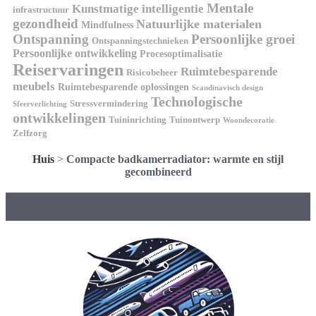
Mentale
Kunstmatige intelligentie
infrastructuur
gezondheid
Natuurlijke materialen
Mindfulness
Ontspanning
Persoonlijke groei
Ontspanningstechnieken
Persoonlijke ontwikkeling
Procesoptimalisatie
Reiservaringen
Ruimtebesparende
Risicobeheer
meubels
Ruimtebesparende oplossingen
Scandinavisch design
Technologische
Stressvermindering
Sfeerverlichting
ontwikkelingen
Tuininrichting
Tuinontwerp
Woondecoratie
Zelfzorg
Huis
>
Compacte badkamerradiator: warmte en stijl
gecombineerd