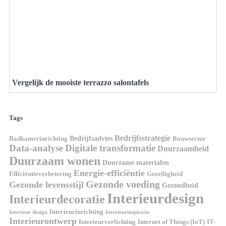
Vergelijk de mooiste terrazzo salontafels
Tags
Bedrijfsstrategie
Bedrijfsadvies
Badkamerinrichting
Bouwsector
Data-analyse
Digitale transformatie
Duurzaamheid
Duurzaam wonen
Duurzame materialen
Energie-efficiëntie
Efficiëntieverbetering
Gezelligheid
Gezonde voeding
Gezonde levensstijl
Gezondheid
Interieurdesign
Interieurdecoratie
Interieurinrichting
Interieur design
Interieurinspiratie
Interieurontwerp
Interieurverlichting
Internet of Things (IoT)
IT-