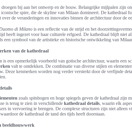
n droegen bij aan het ontwerp en de bouw. Belangrijke mijlpalen zijn o
 iconische spire, die de skyline van Milaan domineert. De kathedraal fu
t over de veranderingen en innovaties binnen de architectuur door de 
Duomo di Milano
is een reflectie van de strijd en het doorzettingsver
jd heeft ingezet voor haar culturele erfgoed. De kathedraal blijft niet al
ls een symbool van de artistieke en historische ontwikkeling van Milaa
erken van de kathedraal
 is een opmerkelijk voorbeeld van gotische architectuur, waarin een sc
erken
valt te ontdekken. De combinatie van diverse stijlen en elementen
uw. Deze kenmerken worden nog verder versterkt door de verfijnde detai
den.
details
elementen
zoals spitsbogen en hoge spiegels geven de kathedraal zijn ma
se is terug te zien in verschillende
kathedraal details
, waarin elk aspe
s in vervoering te brengen. De complexe structuren zijn niet alleen vi
 waardoor de kathedraal de tand des tijds heeft doorstaan.
en beeldhouwwerk