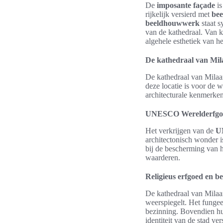
De
imposante façade
is
rijkelijk versierd met
be
beeldhouwwerk
staat s
van de kathedraal. Van k
algehele esthetiek van h
De kathedraal van Mila
De kathedraal van Mila
deze locatie is voor de
architecturale kenmerke
UNESCO Werelderfgoe
Het verkrijgen van de
U
architectonisch wonder i
bij de bescherming van 
waarderen.
Religieus erfgoed en be
De kathedraal van Milaan
weerspiegelt. Het fungee
bezinning. Bovendien hui
identiteit van de stad ve