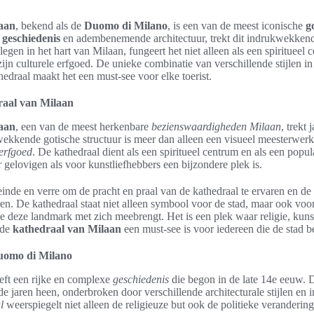
aan
, bekend als de
Duomo di Milano
, is een van de meest iconische
g
e
geschiedenis
en adembenemende architectuur, trekt dit indrukwekkend
gen in het hart van Milaan, fungeert het niet alleen als een spiritueel
ijn culturele erfgoed. De unieke combinatie van verschillende stijlen i
edraal maakt het een must-see voor elke toerist.
draal van Milaan
aan
, een van de meest herkenbare
bezienswaardigheden Milaan
, trekt 
ekkende gotische structuur is meer dan alleen een visueel meesterwerk
 erfgoed
. De kathedraal dient als een spiritueel centrum en als een popu
gelovigen als voor kunstliefhebbers een bijzondere plek is.
nde en verre om de pracht en praal van de kathedraal te ervaren en de
en. De kathedraal staat niet alleen symbool voor de stad, maar ook voor
e deze landmark met zich meebrengt. Het is een plek waar religie, kun
 de
kathedraal van Milaan
een must-see is voor iedereen die de stad b
uomo di Milano
eft een rijke en complexe
geschiedenis
die begon in de late 14e eeuw. 
de jaren heen, onderbroken door verschillende architecturale stijlen en 
l
weerspiegelt niet alleen de religieuze but ook de politieke veranderinge