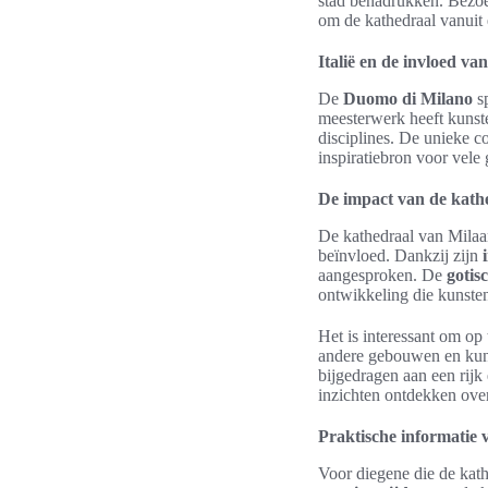
stad benadrukken. Bezo
om de kathedraal vanuit 
Italië en de invloed va
De
Duomo di Milano
sp
meesterwerk heeft kunst
disciplines. De unieke c
inspiratiebron voor vele 
De impact van de kathe
De kathedraal van Milaan
beïnvloed. Dankzij zijn
aangesproken. De
gotis
ontwikkeling die kunste
Het is interessant om op
andere gebouwen en kuns
bijgedragen aan een rijk
inzichten ontdekken ove
Praktische informatie 
Voor diegene die de kath