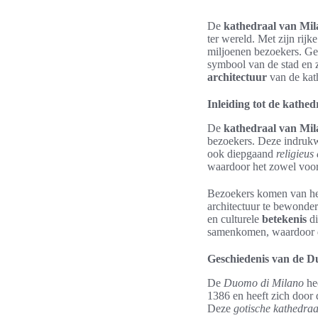
De
kathedraal van Mil
ter wereld. Met zijn rijk
miljoenen bezoekers. Gele
symbool van de stad en z
architectuur
van de kath
Inleiding tot de kathe
De
kathedraal van Mil
bezoekers. Deze indrukw
ook diepgaand
religieus
waardoor het zowel voor 
Bezoekers komen van hei
architectuur te bewonder
en culturele
betekenis
di
samenkomen, waardoor
Geschiedenis van de D
De
Duomo di Milano
he
1386 en heeft zich door 
Deze
gotische kathedraa