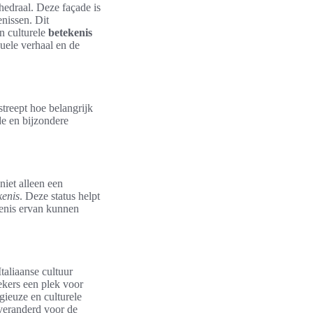
edraal. Deze façade is
enissen. Dit
en culturele
betekenis
suele verhaal en de
streept hoe belangrijk
e en bijzondere
niet alleen een
kenis
. Deze status helpt
denis ervan kunnen
Italiaanse cultuur
ekers een plek voor
gieuze en culturele
nveranderd voor de