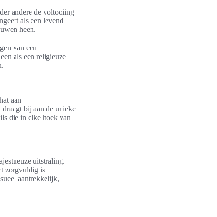
nder andere de voltooiing
ngeert als een levend
eeuwen heen.
mogen van een
leen als een religieuze
n.
hat aan
 draagt bij aan de unieke
ls die in elke hoek van
jestueuze uitstraling.
ct zorgvuldig is
sueel aantrekkelijk,