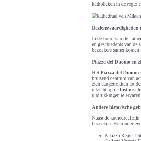
katholieken in de regio e
Bezienswaardigheden 
In de buurt van de kathe
en geschiedenis van de 
bezoekers samenkomen om
Piazza del Duomo en zi
Het
Piazza del Duomo
bruisend centrum van act
zich aangetrokken tot dez
uitzicht op de
historisc
uitdrukkingen te ervaren
Andere historische ge
Naast de kathedraal zijn
bezoeken. Hieronder een
Palazzo Reale: Dit