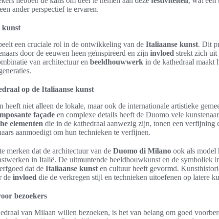
ekers hebben de kans om deel te nemen aan deze
festiviteiten
, wat een
een ander perspectief te ervaren.
n kunst
eelt een cruciale rol in de ontwikkeling van de
Italiaanse kunst
. Dit p
enaars door de eeuwen heen geïnspireerd en zijn
invloed
strekt zich uit 
ombinatie van architectuur en
beeldhouwwerk
in de kathedraal maakt 
generaties.
draal op de Italiaanse kunst
 heeft niet alleen de lokale, maar ook de internationale artistieke ge
imposante façade
en complexe details heeft de Duomo vele kunstenaars 
che elementen
die in de kathedraal aanwezig zijn, tonen een verfijning
naars aanmoedigt om hun technieken te verfijnen.
 te merken dat de architectuur van de
Duomo di Milano
ook als model 
twerken in Italië. De uitmuntende beeldhouwkunst en de symboliek in
 erfgoed dat de
Italiaanse kunst
en cultuur heeft gevormd. Kunsthistori
r de
invloed
die de verkregen stijl en technieken uitoefenen op latere k
voor bezoekers
edraal van Milaan willen bezoeken, is het van belang om goed voorbere