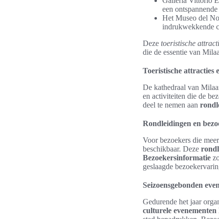
Galleria Vittorio 
een ontspannende
Het Museo del Nov
indrukwekkende col
Deze
toeristische attract
die de essentie van Mila
Toeristische attracties e
De kathedraal van Milaan
en activiteiten die de b
deel te nemen aan
rondl
Rondleidingen en bezo
Voor bezoekers die meer 
beschikbaar. Deze
rondl
Bezoekersinformatie
zo
geslaagde bezoekervaring
Seizoensgebonden evene
Gedurende het jaar organ
culturele evenementen