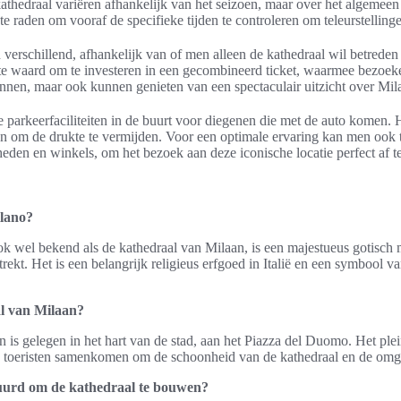
athedraal variëren afhankelijk van het seizoen, maar over het algemeen 
te raden om vooraf de specifieke tijden te controleren om teleurstellin
 verschillend, afhankelijk van of men alleen de kathedraal wil betrede
te waard om te investeren in een gecombineerd ticket, waarmee bezoeker
nnen, maar ook kunnen genieten van een spectaculair uitzicht over Mil
e parkeerfaciliteiten in de buurt voor diegenen die met de auto komen.
n om de drukte te vermijden. Voor een optimale ervaring kan men ook 
eden en winkels, om het bezoek aan deze iconische locatie perfect af t
lano?
 wel bekend als de kathedraal van Milaan, is een majestueus gotisch m
ekt. Het is een belangrijk religieus erfgoed in Italië en een symbool va
al van Milaan?
 is gelegen in het hart van de stad, aan het Piazza del Duomo. Het plei
s toeristen samenkomen om de schoonheid van de kathedraal en de om
duurd om de kathedraal te bouwen?