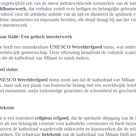
 ongetwijfeld een van de meest indrukwekkende kenmerken van de kath
eldhouwwerk
, dat verhalen vertelt over heiligen en belangrijke gebeurt
ymbool voor de artistieke ambitie van de tijd en illustreert de spirituele 
leine ornamenten tot imposante beelden, elk detail draagt bij aan het vi
et meesterwerk.
an Italië: Een gotisch meesterwerk
an heeft een onmiskenbare
UNESCO Werelderfgoed
status, wat onder
 wereldwijde gemeenschap. Deze erkenning benadrukt de culturele waard
n die de kathedraal van Milaan zo uniek maken.
d status
NESCO Werelderfgoed
status toont aan dat de kathedraal van Milaan 
s, maar ook een plaats van historische belang met een
wereldwijde bete
het monument, zodat toekomstige generaties de schoonheid en geschie
tekenis
 is een essentieel
religieus erfgoed
, dat de spirituele diepgang van de 
rt als een belangrijk centrum voor katholieke ceremonies en biedt bezo
svest de kathedraal waardevolle relikwieën en kunstwerken die de reli
rsterken. De religieuze
betekenis
van de kathedraal van Milaan blijft o