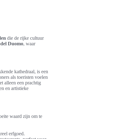
den
die de rijke cultuur
 del Duomo
, waar
kende kathedraal, is een
ers als toeristen voelen
et alleen een prachtig
n en artistieke
eite waard zijn om te
reel erfgoed.