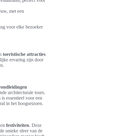
estaurants, perfect voor
euw, met een
ng voor elke bezoeker
an
toeristische attracties
ijke ervaring zijn door
en.
rondleidingen
de architecturale tours.
 is essentieel voor een
ral in het hoogseizoen.
en
festiviteiten
. Deze
 de unieke sfeer van de