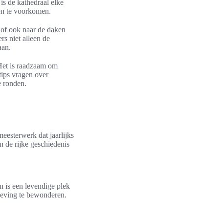
is de kathedraal elke
gen te voorkomen.
n of ook naar de daken
s niet alleen de
aan.
 Het is raadzaam om
tips vragen over
e ronden.
eesterwerk dat jaarlijks
n de rijke geschiedenis
n is een levendige plek
geving te bewonderen.