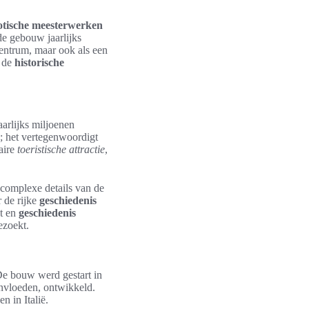
otische meesterwerken
e gebouw jaarlijks
 centrum, maar ook als een
n de
historische
jaarlijks miljoenen
; het vertegenwoordigt
laire
toeristische attractie
,
 complexe details van de
 de rijke
geschiedenis
st en
geschiedenis
ezoekt.
De bouw werd gestart in
invloeden, ontwikkeld.
n in Italië.