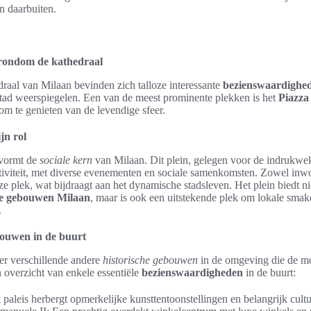
n daarbuiten.
rondom de kathedraal
draal van Milaan bevinden zich talloze interessante
bezienswaardighe
stad weerspiegelen. Een van de meest prominente plekken is het
Piazza
 te genieten van de levendige sfeer.
jn rol
vormt de
sociale kern
van Milaan. Dit plein, gelegen voor de indrukwek
iviteit, met diverse evenementen en sociale samenkomsten. Zowel inwon
e plek, wat bijdraagt aan het dynamische stadsleven. Het plein biedt ni
he gebouwen Milaan
, maar is ook een uitstekende plek om lokale smake
.
bouwen in de buurt
 er verschillende andere
historische gebouwen
in de omgeving die de mo
 overzicht van enkele essentiële
bezienswaardigheden
in de buurt:
 paleis herbergt opmerkelijke kunsttentoonstellingen en belangrijk cultu