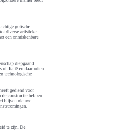
 bijzondere manier biedt
rachtige gotische
tot diverse artistieke
het een onmiskenbare
meenschap diepgaand
uit Italië en daarbuiten
 en technologische
heeft gediend voor
 de constructie hebben
ci blijven nieuwe
unststromingen.
id te zijn. De