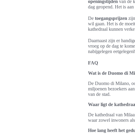
openingstijden
van de k
dag geopend. Het is aan 
De
toegangsprijzen
zijn
wil gaan. Het is de moei
kathedraal kunnen verke
Daarnaast zijn er handig
vroeg op de dag te kome
nabijgelegen eetgelegenh
FAQ
Wat is de Duomo di Mi
De Duomo di Milano, ook
miljoenen bezoekers aantr
van de stad.
Waar ligt de kathedra
De kathedraal van Milaan
waar zowel inwoners al
Hoe lang heeft het ge