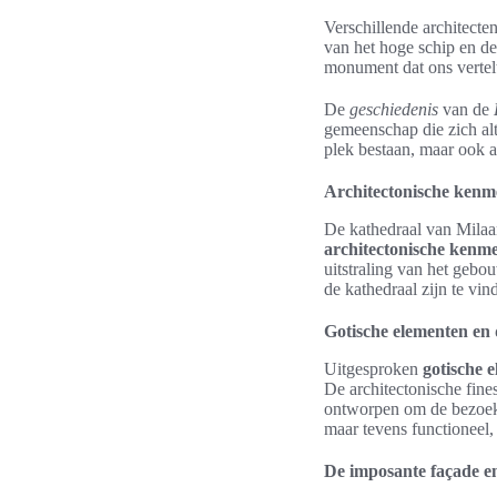
Verschillende architecte
van het hoge schip en de
monument dat ons vertel
De
geschiedenis
van de
gemeenschap die zich alti
plek bestaan, maar ook a
Architectonische kenm
De kathedraal van Milaan
architectonische kenm
uitstraling van het gebo
de kathedraal zijn te vin
Gotische elementen en 
Uitgesproken
gotische 
De architectonische fines
ontworpen om de bezoeker
maar tevens functioneel,
De imposante façade 