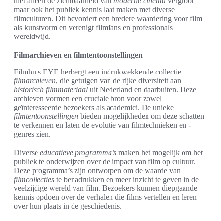
niet alleen de zichtbaarheid van
moderne cinema
vergroot
maar ook het publiek kennis laat maken met diverse
filmculturen. Dit bevordert een bredere waardering voor film
als kunstvorm en verenigt filmfans en professionals
wereldwijd.
Filmarchieven en filmtentoonstellingen
Filmhuis EYE herbergt een indrukwekkende collectie
filmarchieven
, die getuigen van de rijke diversiteit aan
historisch filmmateriaal
uit Nederland en daarbuiten. Deze
archieven vormen een cruciale bron voor zowel
geïnteresseerde bezoekers als academici. De unieke
filmtentoonstellingen
bieden mogelijkheden om deze schatten
te verkennen en laten de evolutie van filmtechnieken en -
genres zien.
Diverse
educatieve programma’s
maken het mogelijk om het
publiek te onderwijzen over de impact van film op cultuur.
Deze programma’s zijn ontworpen om de waarde van
filmcollecties
te benadrukken en meer inzicht te geven in de
veelzijdige wereld van film. Bezoekers kunnen diepgaande
kennis opdoen over de verhalen die films vertellen en leren
over hun plaats in de geschiedenis.