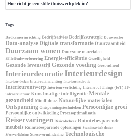
Hoe richt je een stille thuiswerkplek in?
Tags
Bedrijfsstrategie
Bedrijfsadvies
Badkamerinrichting
Bouwsector
Data-analyse
Digitale transformatie
Duurzaamheid
Duurzaam wonen
Duurzame materialen
Energie-efficiëntie
Efficiëntieverbetering
Gezelligheid
Gezonde voeding
Gezonde levensstijl
Gezondheid
Interieurdesign
Interieurdecoratie
Interieurinrichting
Interieur design
Interieurinspiratie
Interieurontwerp
Interieurverlichting
Internet of Things (IoT)
IT-
Mentale
Kunstmatige intelligentie
infrastructuur
gezondheid
Natuurlijke materialen
Mindfulness
Ontspanning
Persoonlijke groei
Ontspanningstechnieken
Persoonlijke ontwikkeling
Procesoptimalisatie
Reiservaringen
Ruimtebesparende
Risicobeheer
meubels
Ruimtebesparende oplossingen
Scandinavisch design
Technologische
Stressvermindering
Sfeerverlichting