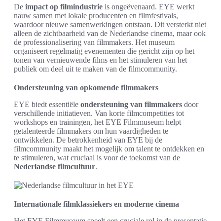
De
impact op filmindustrie
is ongeëvenaard. EYE werkt
nauw samen met lokale producenten en filmfestivals,
waardoor nieuwe samenwerkingen ontstaan. Dit versterkt niet
alleen de zichtbaarheid van de Nederlandse cinema, maar ook
de professionalisering van filmmakers. Het museum
organiseert regelmatig evenementen die gericht zijn op het
tonen van vernieuwende films en het stimuleren van het
publiek om deel uit te maken van de filmcommunity.
Ondersteuning van opkomende filmmakers
EYE biedt essentiële
ondersteuning van filmmakers
door
verschillende initiatieven. Van korte filmcompetities tot
workshops en trainingen, het EYE Filmmuseum helpt
getalenteerde filmmakers om hun vaardigheden te
ontwikkelen. De betrokkenheid van EYE bij de
filmcommunity maakt het mogelijk om talent te ontdekken en
te stimuleren, wat cruciaal is voor de toekomst van de
Nederlandse filmcultuur
.
Internationale filmklassiekers en moderne cinema
Het EYE Filmmuseum speelt een cruciale rol in de presentatie