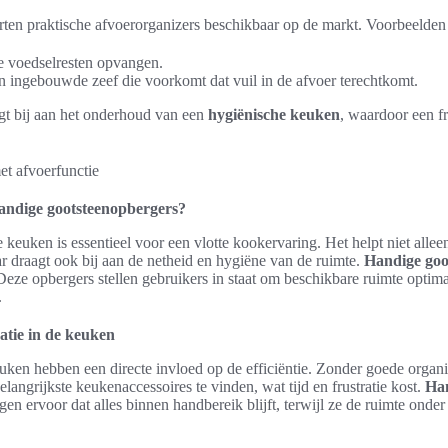
orten praktische afvoerorganizers beschikbaar op de markt. Voorbeelden
 voedselresten opvangen.
n ingebouwde zeef die voorkomt dat vuil in de afvoer terechtkomt.
gt bij aan het onderhoud van een
hygiënische keuken
, waardoor een f
andige gootsteenopbergers?
euken is essentieel voor een vlotte kookervaring. Het helpt niet alleen
 draagt ook bij aan de netheid en hygiëne van de ruimte.
Handige goo
. Deze opbergers stellen gebruikers in staat om beschikbare ruimte optim
.
atie in de keuken
euken hebben een directe invloed op de efficiëntie. Zonder goede orga
angrijkste keukenaccessoires te vinden, wat tijd en frustratie kost.
Ha
en ervoor dat alles binnen handbereik blijft, terwijl ze de ruimte onde