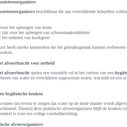
gootsteenorganizers
ootsteenorganizers
beschikbaar die aan verschillende behoeften voldo
voor het ophangen van items
l zijn voor het opbergen van schoonmaakmiddelen
 het ordenen van kookgerei
izer heeft unieke kenmerken die het gebruiksgemak kunnen verbeteren e
keuken.
t afvoerfunctie voor netheid
t afvoerfunctie
spelen een essentiële rol in het creëren van een
hygië
 beheren van water en verwijderen ongewenste resten, wat leidt tot een 
een hygiënische keuken
tworpen om ervoor te zorgen dat water op de juiste manier wordt afgev
chimmel. Dankzij deze praktische afvoerorganizers blijft de keuken vr
ntieel is voor een veilige voedselbereiding.
ische afvoerorganizers