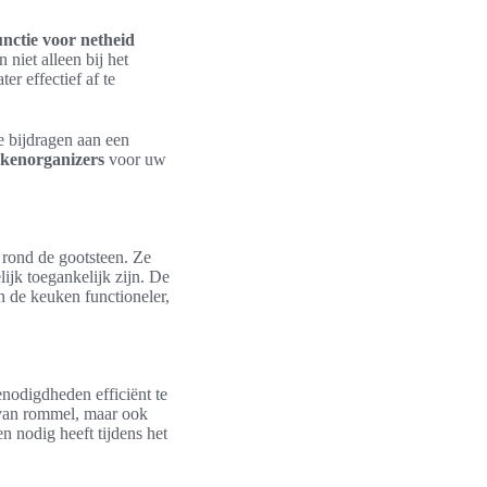
nctie voor netheid
niet alleen bij het
r effectief af te
e bijdragen aan een
kenorganizers
voor uw
 rond de gootsteen. Ze
ijk toegankelijk zijn. De
en de keuken functioneler,
odigdheden efficiënt te
 van rommel, maar ook
n nodig heeft tijdens het