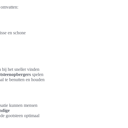
 omvatten:
risse en schone
 bij het sneller vinden
tsteenopbergers
spelen
aal te benutten en houden
nisatie kunnen mensen
ndige
r de gootsteen optimaal