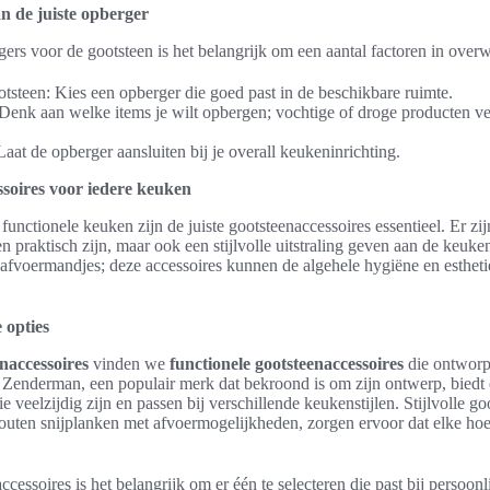
an de juiste opberger
gers voor de gootsteen is het belangrijk om een aantal factoren in ove
tsteen: Kies een opberger die goed past in de beschikbare ruimte.
Denk aan welke items je wilt opbergen; vochtige of droge producten ve
 Laat de opberger aansluiten bij je overall keukeninrichting.
ssoires voor iedere keuken
 functionele keuken zijn de juiste gootsteenaccessoires essentieel. Er zij
en praktisch zijn, maar ook een stijlvolle uitstraling geven aan de keuk
e afvoermandjes; deze accessoires kunnen de algehele hygiëne en esthet
e opties
enaccessoires
vinden we
functionele gootsteenaccessoires
die ontworp
 Zenderman, een populair merk dat bekroond is om zijn ontwerp, biedt 
 veelzijdig zijn en passen bij verschillende keukenstijlen. Stijlvolle g
houten snijplanken met afvoermogelijkheden, zorgen ervoor dat elke h
ccessoires is het belangrijk om er één te selecteren die past bij persoon