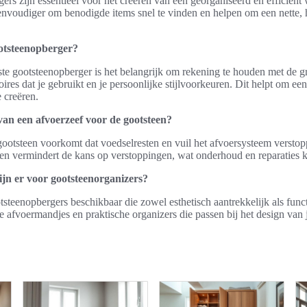
rs zijn essentieel voor het creëren van een georganiseerd en efficiënt
nvoudiger om benodigde items snel te vinden en helpen om een nette,
ootsteenopberger?
iste gootsteenopberger is het belangrijk om rekening te houden met de g
ires dat je gebruikt en je persoonlijke stijlvoorkeuren. Dit helpt om ee
e creëren.
van een afvoerzeef voor de gootsteen?
ootsteen voorkomt dat voedselresten en vuil het afvoersysteem verstopp
en vermindert de kans op verstoppingen, wat onderhoud en reparaties 
 zijn er voor gootsteenorganizers?
ootsteenopbergers beschikbaar die zowel esthetisch aantrekkelijk als fun
 afvoermandjes en praktische organizers die passen bij het design van 