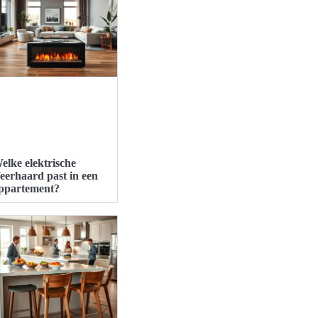
elke elektrische
feerhaard past in een
ppartement?