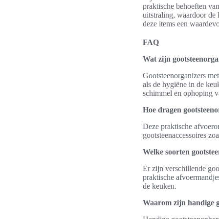
praktische behoeften va
uitstraling, waardoor de
deze items een waardevol
FAQ
Wat zijn gootsteenorga
Gootsteenorganizers met
als de hygiëne in de keu
schimmel en ophoping v
Hoe dragen gootsteenor
Deze praktische afvoero
gootsteenaccessoires zo
Welke soorten gootstee
Er zijn verschillende goo
praktische afvoermandjes
de keuken.
Waarom zijn handige g