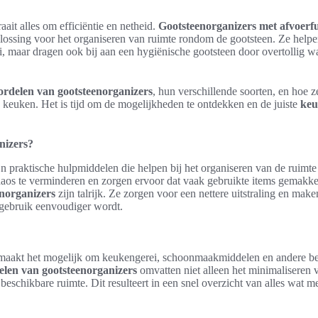
ait alles om efficiëntie en netheid.
Gootsteenorganizers met afvoerfu
lossing voor het organiseren van ruimte rondom de gootsteen. Ze helpen 
 maar dragen ook bij aan een hygiënische gootsteen door overtollig wate
ordelen van gootsteenorganizers
, hun verschillende soorten, en hoe z
 keuken. Het is tijd om de mogelijkheden te ontdekken en de juiste
keu
nizers?
jn praktische hulpmiddelen die helpen bij het organiseren van de ruimte
os te verminderen en zorgen ervoor dat vaak gebruikte items gemakkel
norganizers
zijn talrijk. Ze zorgen voor een nettere uitstraling en mak
 gebruik eenvoudiger wordt.
maakt het mogelijk om keukengerei, schoonmaakmiddelen en andere ben
elen van gootsteenorganizers
omvatten niet alleen het minimaliseren
beschikbare ruimte. Dit resulteert in een snel overzicht van alles wat me