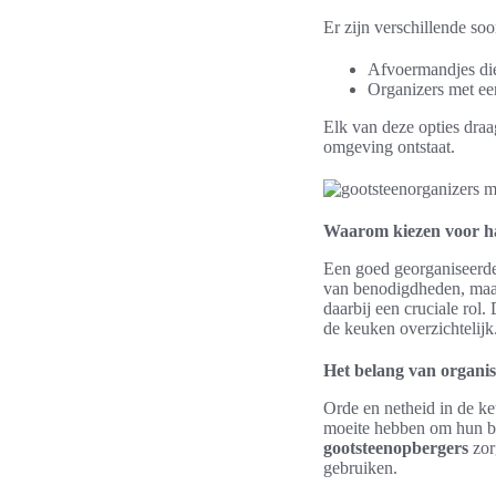
Er zijn verschillende so
Afvoermandjes die
Organizers met ee
Elk van deze opties draa
omgeving ontstaat.
Waarom kiezen voor h
Een goed georganiseerde k
van benodigdheden, maar
daarbij een cruciale rol
de keuken overzichtelijk
Het belang van organis
Orde en netheid in de k
moeite hebben om hun bel
gootsteenopbergers
zorg
gebruiken.