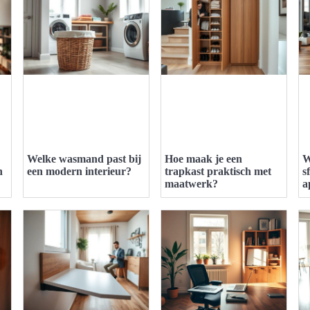
Welke wasmand past bij
Hoe maak je een
W
n
een modern interieur?
trapkast praktisch met
s
maatwerk?
a