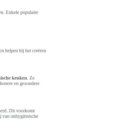
en. Enkele populaire
n helpen bij het creëren
nische keuken
. Ze
schonere en gezondere
oerd. Dit voorkomt
ij van onhygiënische