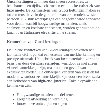
Gucci kettingen
zijn meer dan alleen accessoires; ze
belichamen een tijdloze charme en een unieke
esthetiek van
luxe mode
. De
kenmerken van Gucci kettingen
maken ze
tot een must-have in de garderobe van elke modebewuste
persoon. Elk stuk weerspiegelt een ongeëvenaarde aandacht
voor detail, waarbij hoogwaardige materialen, zoals
edelmetalen en kostbare edelstenen, worden gebruikt om de
kracht van
Italiaanse elegantie
uit te stralen.
Kenmerken van Gucci kettingen
De unieke
kenmerken van Gucci kettingen
omvatten het
iconische GG-logo, dat een essentie van merkherkenning en
prestige uitstraalt. Het gebruik van luxe materialen vormt de
basis van deze
designer sieraden
, waardoor ze niet alleen
visueel aantrekkelijk zijn, maar ook een gevoel van
exclusiviteit bieden. De ontwerpen variëren van klassiek tot
modern, waardoor ze aantrekkelijk zijn voor een breed scala
aan liefhebbers van
high-end juwelen
. Enkele opvallende
kenmerken zijn:
Hoogwaardige metalen en edelstenen
Elegante afwerking en verfijning
Innovatieve ontwerpen en stijlen