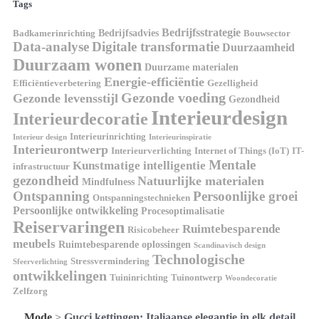
Tags
Bedrijfsstrategie
Bedrijfsadvies
Badkamerinrichting
Bouwsector
Data-analyse
Digitale transformatie
Duurzaamheid
Duurzaam wonen
Duurzame materialen
Energie-efficiëntie
Efficiëntieverbetering
Gezelligheid
Gezonde voeding
Gezonde levensstijl
Gezondheid
Interieurdesign
Interieurdecoratie
Interieurinrichting
Interieur design
Interieurinspiratie
Interieurontwerp
Interieurverlichting
Internet of Things (IoT)
IT-
Mentale
Kunstmatige intelligentie
infrastructuur
gezondheid
Natuurlijke materialen
Mindfulness
Ontspanning
Persoonlijke groei
Ontspanningstechnieken
Persoonlijke ontwikkeling
Procesoptimalisatie
Reiservaringen
Ruimtebesparende
Risicobeheer
meubels
Ruimtebesparende oplossingen
Scandinavisch design
Technologische
Stressvermindering
Sfeerverlichting
ontwikkelingen
Tuininrichting
Tuinontwerp
Woondecoratie
Zelfzorg
Mode
>
Gucci kettingen: Italiaanse elegantie in elk detail