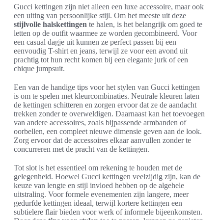
Gucci kettingen zijn niet alleen een luxe accessoire, maar ook
een uiting van persoonlijke stijl. Om het meeste uit deze
stijlvolle halskettingen
te halen, is het belangrijk om goed te
letten op de outfit waarmee ze worden gecombineerd. Voor
een casual dagje uit kunnen ze perfect passen bij een
eenvoudig T-shirt en jeans, terwijl ze voor een avond uit
prachtig tot hun recht komen bij een elegante jurk of een
chique jumpsuit.
Een van de handige tips voor het stylen van Gucci kettingen
is om te spelen met kleurcombinaties. Neutrale kleuren laten
de kettingen schitteren en zorgen ervoor dat ze de aandacht
trekken zonder te overweldigen. Daarnaast kan het toevoegen
van andere accessoires, zoals bijpassende armbanden of
oorbellen, een compleet nieuwe dimensie geven aan de look.
Zorg ervoor dat de accessoires elkaar aanvullen zonder te
concurreren met de pracht van de kettingen.
Tot slot is het essentieel om rekening te houden met de
gelegenheid. Hoewel Gucci kettingen veelzijdig zijn, kan de
keuze van lengte en stijl invloed hebben op de algehele
uitstraling. Voor formele evenementen zijn langere, meer
gedurfde kettingen ideaal, terwijl kortere kettingen een
subtielere flair bieden voor werk of informele bijeenkomsten.