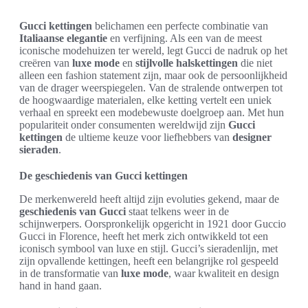
Gucci kettingen
belichamen een perfecte combinatie van
Italiaanse elegantie
en verfijning. Als een van de meest
iconische modehuizen ter wereld, legt Gucci de nadruk op het
creëren van
luxe mode
en
stijlvolle halskettingen
die niet
alleen een fashion statement zijn, maar ook de persoonlijkheid
van de drager weerspiegelen. Van de stralende ontwerpen tot
de hoogwaardige materialen, elke ketting vertelt een uniek
verhaal en spreekt een modebewuste doelgroep aan. Met hun
populariteit onder consumenten wereldwijd zijn
Gucci
kettingen
de ultieme keuze voor liefhebbers van
designer
sieraden
.
De geschiedenis van Gucci kettingen
De merkenwereld heeft altijd zijn evoluties gekend, maar de
geschiedenis van Gucci
staat telkens weer in de
schijnwerpers. Oorspronkelijk opgericht in 1921 door Guccio
Gucci in Florence, heeft het merk zich ontwikkeld tot een
iconisch symbool van luxe en stijl. Gucci’s sieradenlijn, met
zijn opvallende kettingen, heeft een belangrijke rol gespeeld
in de transformatie van
luxe mode
, waar kwaliteit en design
hand in hand gaan.