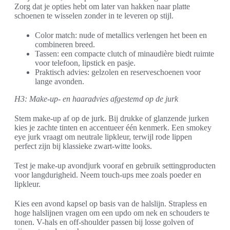
Zorg dat je opties hebt om later van hakken naar platte
schoenen te wisselen zonder in te leveren op stijl.
Color match: nude of metallics verlengen het been en
combineren breed.
Tassen: een compacte clutch of minaudière biedt ruimte
voor telefoon, lipstick en pasje.
Praktisch advies: gelzolen en reserveschoenen voor
lange avonden.
H3: Make-up- en haaradvies afgestemd op de jurk
Stem make-up af op de jurk. Bij drukke of glanzende jurken
kies je zachte tinten en accentueer één kenmerk. Een smokey
eye jurk vraagt om neutrale lipkleur, terwijl rode lippen
perfect zijn bij klassieke zwart-witte looks.
Test je make-up avondjurk vooraf en gebruik settingproducten
voor langdurigheid. Neem touch-ups mee zoals poeder en
lipkleur.
Kies een avond kapsel op basis van de halslijn. Strapless en
hoge halslijnen vragen om een updo om nek en schouders te
tonen. V-hals en off-shoulder passen bij losse golven of