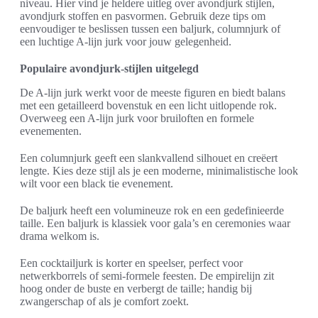
niveau. Hier vind je heldere uitleg over avondjurk stijlen,
avondjurk stoffen en pasvormen. Gebruik deze tips om
eenvoudiger te beslissen tussen een baljurk, columnjurk of
een luchtige A-lijn jurk voor jouw gelegenheid.
Populaire avondjurk-stijlen uitgelegd
De A-lijn jurk werkt voor de meeste figuren en biedt balans
met een getailleerd bovenstuk en een licht uitlopende rok.
Overweeg een A-lijn jurk voor bruiloften en formele
evenementen.
Een columnjurk geeft een slankvallend silhouet en creëert
lengte. Kies deze stijl als je een moderne, minimalistische look
wilt voor een black tie evenement.
De baljurk heeft een volumineuze rok en een gedefinieerde
taille. Een baljurk is klassiek voor gala’s en ceremonies waar
drama welkom is.
Een cocktailjurk is korter en speelser, perfect voor
netwerkborrels of semi-formele feesten. De empirelijn zit
hoog onder de buste en verbergt de taille; handig bij
zwangerschap of als je comfort zoekt.