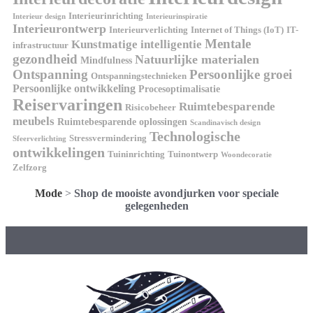
Interieurinrichting
Interieur design
Interieurinspiratie
Interieurontwerp
Interieurverlichting
Internet of Things (IoT)
IT-
Mentale
Kunstmatige intelligentie
infrastructuur
gezondheid
Natuurlijke materialen
Mindfulness
Ontspanning
Persoonlijke groei
Ontspanningstechnieken
Persoonlijke ontwikkeling
Procesoptimalisatie
Reiservaringen
Ruimtebesparende
Risicobeheer
meubels
Ruimtebesparende oplossingen
Scandinavisch design
Technologische
Stressvermindering
Sfeerverlichting
ontwikkelingen
Tuininrichting
Tuinontwerp
Woondecoratie
Zelfzorg
Mode
>
Shop de mooiste avondjurken voor speciale
gelegenheden