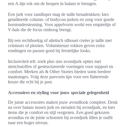
een A-lijn rok om de heupen in balans te brengen.
Een jurk voor zandloper mag de taille benadrukken; kies
getailleerde column- of bodycon-jurken en zorg voor goede
borstondersteuning. Voor appelvorm werkt een empirelijn of
V-hals die de focus omhoog brengt.
Bij een rechthoekig of atletisch silhouet creëer je taille met
ceintuurs of plooien. Volumineuze rokken geven extra
rondingen en passen goed bij feestelijke looks.
Inclusiviteit telt: zoek plus size avondjurk opties met
stretchstoffen of gestructureerde voeringen voor support en
comfort. Merken als & Other Stories bieden soms bredere
maatranges. Volg deze pasvorm tips voor een flatterende
keuze die echt bij je past.
Accessoires en styling voor jouw speciale gelegenheid
De juiste accessoires maken jouw avondlook compleet. Denk
na over balans tussen jurk en sieraden bij avondjurk, en kies
items die je comfort en stijl vergroten. Een goed gekozen
avondtas en de juiste schoenen bij avondjurk tillen je outfit
naar een hoger niveau.