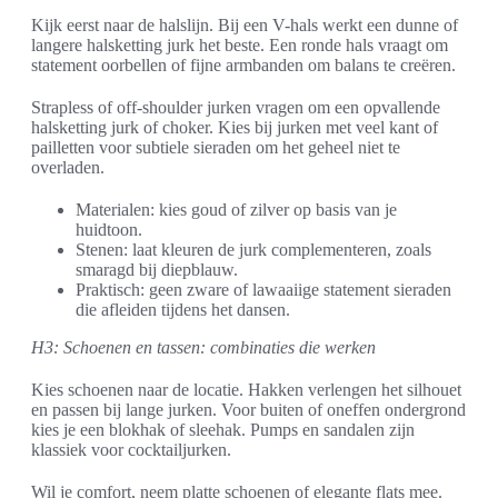
Kijk eerst naar de halslijn. Bij een V-hals werkt een dunne of
langere halsketting jurk het beste. Een ronde hals vraagt om
statement oorbellen of fijne armbanden om balans te creëren.
Strapless of off-shoulder jurken vragen om een opvallende
halsketting jurk of choker. Kies bij jurken met veel kant of
pailletten voor subtiele sieraden om het geheel niet te
overladen.
Materialen: kies goud of zilver op basis van je
huidtoon.
Stenen: laat kleuren de jurk complementeren, zoals
smaragd bij diepblauw.
Praktisch: geen zware of lawaaiige statement sieraden
die afleiden tijdens het dansen.
H3: Schoenen en tassen: combinaties die werken
Kies schoenen naar de locatie. Hakken verlengen het silhouet
en passen bij lange jurken. Voor buiten of oneffen ondergrond
kies je een blokhak of sleehak. Pumps en sandalen zijn
klassiek voor cocktailjurken.
Wil je comfort, neem platte schoenen of elegante flats mee.