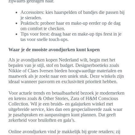
zijwaarts gedragen haar.
Accessoires: kies haarspelden of bandjes die passen bij
je sieraden.
Praktisch: probeer haar en make-up eerder op de dag
om comfort te checken.
Tips voor feest: draag haar en make-up tips feest in je
tas voor snelle touch-ups.
Waar je de mooiste avondjurken kunt kopen
Als je avondjurken kopen Nederland wilt, begin met het
bepalen van je stijl, stof en budget. Designerboetieks zoals
Nikkie of Claes Iversen bieden hoogwaardige materialen en
maatwerk als je zoekt naar een uniek stuk. Deze winkels zijn
ideaal wanneer pasvorm en exclusiviteit prioriteit hebben.
Voor actuele trends en betaalbaarheid bezoek je modemerken
en ketens zoals & Other Stories, Zara of H&M Conscious
Collection. Wil je een bruids- en galajurken winkel met
uitgebreide service, kies dan een gespecialiseerde zaak waar
je pasafspraken en aanpassingen kunt plannen. Dat geeft
zekerheid voor bruiloften en gala’s.
Online avondjurken vind je makkelijk bij grote retailers; zij