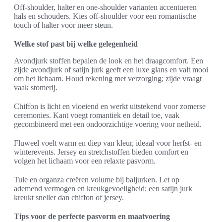
Off-shoulder, halter en one-shoulder varianten accentueren
hals en schouders. Kies off-shoulder voor een romantische
touch of halter voor meer steun.
Welke stof past bij welke gelegenheid
Avondjurk stoffen bepalen de look en het draagcomfort. Een
zijde avondjurk of satijn jurk geeft een luxe glans en valt mooi
om het lichaam. Houd rekening met verzorging; zijde vraagt
vaak stomerij.
Chiffon is licht en vloeiend en werkt uitstekend voor zomerse
ceremonies. Kant voegt romantiek en detail toe, vaak
gecombineerd met een ondoorzichtige voering voor netheid.
Fluweel voelt warm en diep van kleur, ideaal voor herfst- en
winterevents. Jersey en stretchstoffen bieden comfort en
volgen het lichaam voor een relaxte pasvorm.
Tule en organza creëren volume bij baljurken. Let op
ademend vermogen en kreukgevoeligheid; een satijn jurk
kreukt sneller dan chiffon of jersey.
Tips voor de perfecte pasvorm en maatvoering