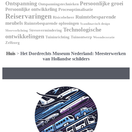
Ontspanning
Persoonlijke groei
Ontspanningstechnieken
Persoonlijke ontwikkeling
Procesoptimalisatie
Reiservaringen
Ruimtebesparende
Risicobeheer
meubels
Ruimtebesparende oplossingen
Scandinavisch design
Technologische
Stressvermindering
Sfeerverlichting
ontwikkelingen
Tuininrichting
Tuinontwerp
Woondecoratie
Zelfzorg
Huis
>
Het Dordrechts Museum Nederland: Meesterwerken
van Hollandse schilders