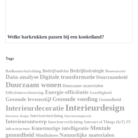
Welke barkrukken passen bij een kookeiland?
Tags
Bedrijfsstrategie
Bedrijfsadvies
Badkamerinrichting
Bouwsector
Data-analyse
Digitale transformatie
Duurzaamheid
Duurzaam wonen
Duurzame materialen
Energie-efficiëntie
Efficiëntieverbetering
Gezelligheid
Gezonde voeding
Gezonde levensstijl
Gezondheid
Interieurdesign
Interieurdecoratie
Interieurinrichting
Interieur design
Interieurinspiratie
Interieurontwerp
Interieurverlichting
Internet of Things (IoT)
IT-
Mentale
Kunstmatige intelligentie
infrastructuur
gezondheid
Natuurlijke materialen
Mindfulness