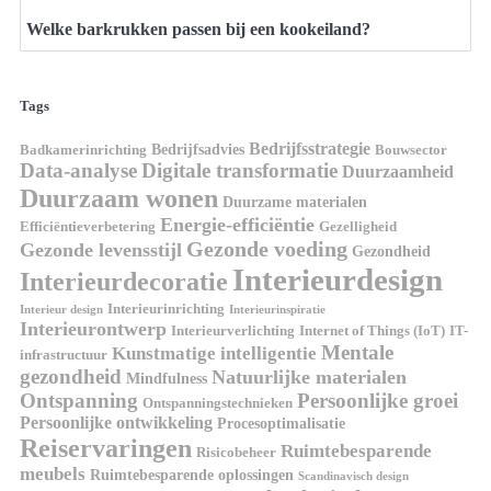
Welke barkrukken passen bij een kookeiland?
Tags
Bedrijfsstrategie
Bedrijfsadvies
Badkamerinrichting
Bouwsector
Data-analyse
Digitale transformatie
Duurzaamheid
Duurzaam wonen
Duurzame materialen
Energie-efficiëntie
Efficiëntieverbetering
Gezelligheid
Gezonde voeding
Gezonde levensstijl
Gezondheid
Interieurdesign
Interieurdecoratie
Interieurinrichting
Interieur design
Interieurinspiratie
Interieurontwerp
Interieurverlichting
Internet of Things (IoT)
IT-
Mentale
Kunstmatige intelligentie
infrastructuur
gezondheid
Natuurlijke materialen
Mindfulness
Ontspanning
Persoonlijke groei
Ontspanningstechnieken
Persoonlijke ontwikkeling
Procesoptimalisatie
Reiservaringen
Ruimtebesparende
Risicobeheer
meubels
Ruimtebesparende oplossingen
Scandinavisch design