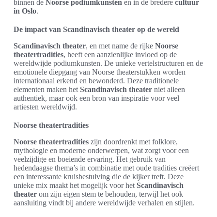
binnen de
Noorse podiumkunsten
en in de bredere
cultuur
in Oslo
.
De impact van Scandinavisch theater op de wereld
Scandinavisch theater
, en met name de rijke
Noorse
theatertradities
, heeft een aanzienlijke invloed op de
wereldwijde podiumkunsten. De unieke vertelstructuren en de
emotionele diepgang van Noorse theaterstukken worden
internationaal erkend en bewonderd. Deze traditionele
elementen maken het
Scandinavisch theater
niet alleen
authentiek, maar ook een bron van inspiratie voor veel
artiesten wereldwijd.
Noorse theatertradities
Noorse theatertradities
zijn doordrenkt met folklore,
mythologie en moderne onderwerpen, wat zorgt voor een
veelzijdige en boeiende ervaring. Het gebruik van
hedendaagse thema’s in combinatie met oude tradities creëert
een interessante kruisbestuiving die de kijker treft. Deze
unieke mix maakt het mogelijk voor het
Scandinavisch
theater
om zijn eigen stem te behouden, terwijl het ook
aansluiting vindt bij andere wereldwijde verhalen en stijlen.