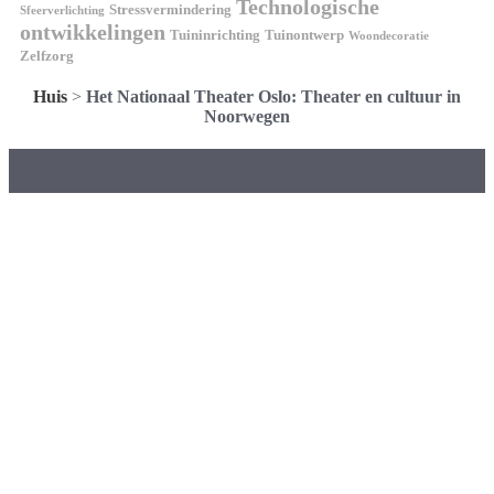
Technologische
Stressvermindering
Sfeerverlichting
ontwikkelingen
Tuininrichting
Tuinontwerp
Woondecoratie
Zelfzorg
Huis
>
Het Nationaal Theater Oslo: Theater en cultuur in
Noorwegen