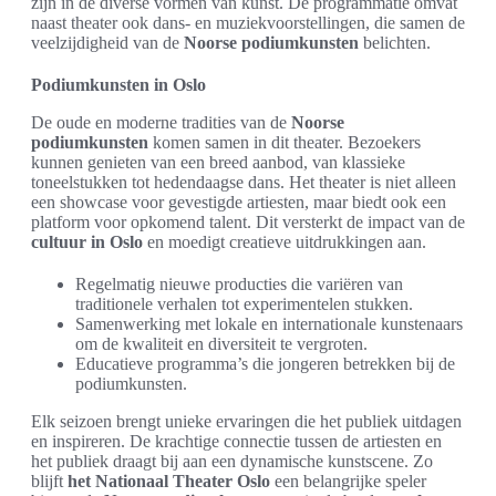
zijn in de diverse vormen van kunst. De programmatie omvat
naast theater ook dans- en muziekvoorstellingen, die samen de
veelzijdigheid van de
Noorse podiumkunsten
belichten.
Podiumkunsten in Oslo
De oude en moderne tradities van de
Noorse
podiumkunsten
komen samen in dit theater. Bezoekers
kunnen genieten van een breed aanbod, van klassieke
toneelstukken tot hedendaagse dans. Het theater is niet alleen
een showcase voor gevestigde artiesten, maar biedt ook een
platform voor opkomend talent. Dit versterkt de impact van de
cultuur in Oslo
en moedigt creatieve uitdrukkingen aan.
Regelmatig nieuwe producties die variëren van
traditionele verhalen tot experimentelen stukken.
Samenwerking met lokale en internationale kunstenaars
om de kwaliteit en diversiteit te vergroten.
Educatieve programma’s die jongeren betrekken bij de
podiumkunsten.
Elk seizoen brengt unieke ervaringen die het publiek uitdagen
en inspireren. De krachtige connectie tussen de artiesten en
het publiek draagt bij aan een dynamische kunstscene. Zo
blijft
het Nationaal Theater Oslo
een belangrijke speler