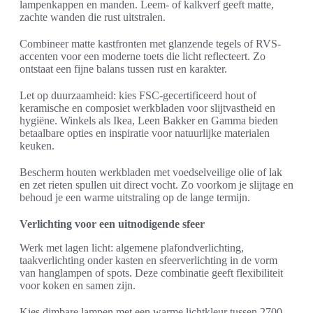
lampenkappen en manden. Leem- of kalkverf geeft matte,
zachte wanden die rust uitstralen.
Combineer matte kastfronten met glanzende tegels of RVS-
accenten voor een moderne toets die licht reflecteert. Zo
ontstaat een fijne balans tussen rust en karakter.
Let op duurzaamheid: kies FSC-gecertificeerd hout of
keramische en composiet werkbladen voor slijtvastheid en
hygiëne. Winkels als Ikea, Leen Bakker en Gamma bieden
betaalbare opties en inspiratie voor natuurlijke materialen
keuken.
Bescherm houten werkbladen met voedselveilige olie of lak
en zet rieten spullen uit direct vocht. Zo voorkom je slijtage en
behoud je een warme uitstraling op de lange termijn.
Verlichting voor een uitnodigende sfeer
Werk met lagen licht: algemene plafondverlichting,
taakverlichting onder kasten en sfeerverlichting in de vorm
van hanglampen of spots. Deze combinatie geeft flexibiliteit
voor koken en samen zijn.
Kies dimbare lampen met een warme lichtkleur tussen 2700–