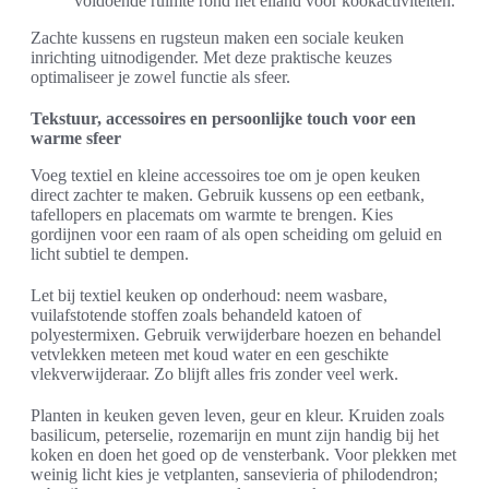
voldoende ruimte rond het eiland voor kookactiviteiten.
Zachte kussens en rugsteun maken een sociale keuken
inrichting uitnodigender. Met deze praktische keuzes
optimaliseer je zowel functie als sfeer.
Tekstuur, accessoires en persoonlijke touch voor een
warme sfeer
Voeg textiel en kleine accessoires toe om je open keuken
direct zachter te maken. Gebruik kussens op een eetbank,
tafellopers en placemats om warmte te brengen. Kies
gordijnen voor een raam of als open scheiding om geluid en
licht subtiel te dempen.
Let bij textiel keuken op onderhoud: neem wasbare,
vuilafstotende stoffen zoals behandeld katoen of
polyestermixen. Gebruik verwijderbare hoezen en behandel
vetvlekken meteen met koud water en een geschikte
vlekverwijderaar. Zo blijft alles fris zonder veel werk.
Planten in keuken geven leven, geur en kleur. Kruiden zoals
basilicum, peterselie, rozemarijn en munt zijn handig bij het
koken en doen het goed op de vensterbank. Voor plekken met
weinig licht kies je vetplanten, sansevieria of philodendron;