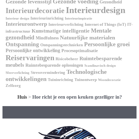
Gezonde voeding
Gezonde levensstijl
Gezondheid
Interieurdesign
Interieurdecoratie
Interieurinrichting
Interieur design
Interieurinspiratie
Interieurontwerp
Interieurverlichting
Internet of Things (IoT)
IT-
Mentale
Kunstmatige intelligentie
infrastructuur
gezondheid
Natuurlijke materialen
Mindfulness
Ontspanning
Persoonlijke groei
Ontspanningstechnieken
Persoonlijke ontwikkeling
Procesoptimalisatie
Reiservaringen
Ruimtebesparende
Risicobeheer
meubels
Ruimtebesparende oplossingen
Scandinavisch design
Technologische
Stressvermindering
Sfeerverlichting
ontwikkelingen
Tuininrichting
Tuinontwerp
Woondecoratie
Zelfzorg
Huis
>
Hoe richt je een open keuken gezelliger in?