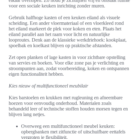
elkaar overlopen. Zo houd je zichtlijnen vrij en ontstaat ruimte
voor een sociale keuken inrichting zonder muren.
Gebruik halfhoge kasten of een keuken eiland als visuele
scheiding. Een ander vloermateriaal of een vloerkleed rond
het eiland markeert de plek voor koken en eten. Plaats het
eiland parallel aan het raam voor licht en natuurlijke
looproutes. Denk aan de klassieke werkdriehoek: kookplaat,
spoelbak en koelkast blijven op praktische afstanden.
Zet open planken of lage kasten in voor zichtbare opstelling
van servies en boeken. Voor elke zone pas je verlichting en
stroompunten aan, zodat voorbereiding, koken en ontspannen
eigen functionaliteit hebben.
Kies nieuw of multifunctioneel meubilair
Kies barstoelen en krukken met rugleuning en afneembare
hoezen voor eenvoudig onderhoud. Materialen zoals
behandeld leer of technische stoffen houden morsen tegen en
blijven lang netjes.
Overweeg een multifunctioneel meubel keuken:
opbergbanken met zitfunctie of uitschuifbare eettafels
vergroten je flexibiliteit.