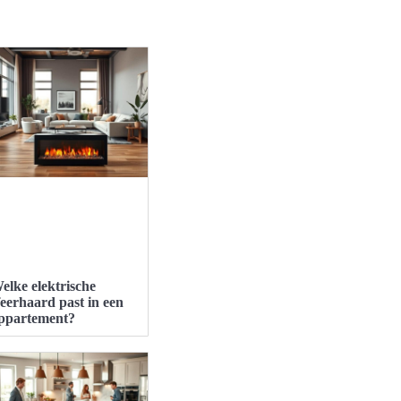
elke elektrische
feerhaard past in een
ppartement?