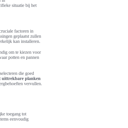
 in
ieke situatie bij het
ruciale factoren in
ingen geplaatst zullen
elijk kan installeren.
andig om te kiezen voor
waar potten en pannen
 selecteren die goed
t uittrekbare planken
rgbehoeften vervullen.
jke toegang tot
t items eenvoudig