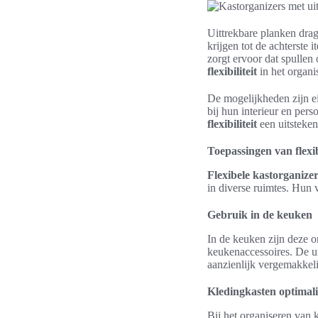
Uittrekbare planken dra
krijgen tot de achterste 
zorgt ervoor dat spullen
flexibiliteit
in het organi
De mogelijkheden zijn ei
bij hun interieur en per
flexibiliteit
een uitsteke
Toepassingen van flexi
Flexibele kastorganize
in diverse ruimtes. Hun 
Gebruik in de keuken
In de keuken zijn deze o
keukenaccessoires. De ui
aanzienlijk vergemakkeli
Kledingkasten optimal
Bij het organiseren van 