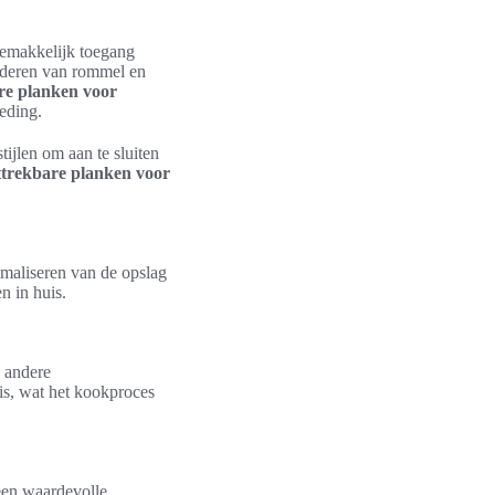
gemakkelijk toegang
minderen van rommel en
are planken voor
eding.
ijlen om aan te sluiten
ttrekbare planken voor
imaliseren van de opslag
n in huis.
n andere
is, wat het kookproces
en waardevolle