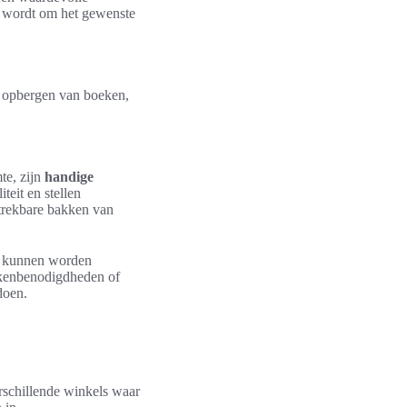
er wordt om het gewenste
t opbergen van boeken,
te, zijn
handige
teit en stellen
ttrekbare bakken van
ig kunnen worden
ukenbenodigdheden of
doen.
rschillende winkels waar