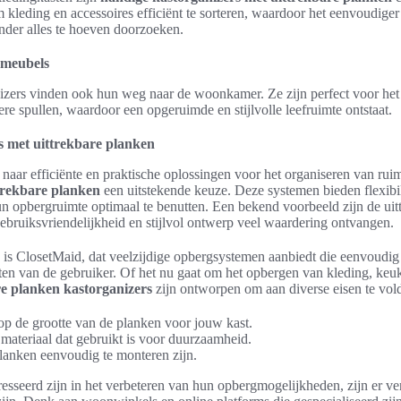
 kleding en accessoires efficiënt te sorteren, waardoor het eenvoudig
nder alles te hoeven doorzoeken.
meubels
nizers vinden ook hun weg naar de woonkamer. Ze zijn perfect voor he
re spullen, waardoor een opgeruimde en stijlvolle leefruimte ontstaat.
s met uittrekbare planken
aar efficiënte en praktische oplossingen voor het organiseren van ruim
trekbare planken
een uitstekende keuze. Deze systemen bieden flexibili
un opbergruimte optimaal te benutten. Een bekend voorbeeld zijn de ui
bruiksvriendelijkheid en stijlvol ontwerp veel waardering ontvangen.
 is ClosetMaid, dat veelzijdige opbergsystemen aanbiedt die eenvoud
ten van de gebruiker. Of het nu gaat om het opbergen van kleding, ke
re planken kastorganizers
zijn ontworpen om aan diverse eisen te vol
 op de grootte van de planken voor jouw kast.
 materiaal dat gebruikt is voor duurzaamheid.
planken eenvoudig te monteren zijn.
esseerd zijn in het verbeteren van hun opbergmogelijkheden, zijn er ve