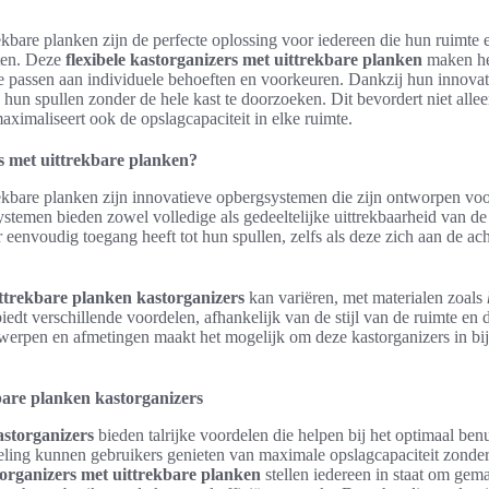
ekbare planken zijn de perfecte oplossing voor iedereen die hun ruimte e
hten. Deze
flexibele kastorganizers met uittrekbare planken
maken he
e passen aan individuele behoeften en voorkeuren. Dankzij hun innov
 hun spullen zonder de hele kast te doorzoeken. Dit bevordert niet allee
aximaliseert ook de opslagcapaciteit in elke ruimte.
s met uittrekbare planken?
ekbare planken zijn innovatieve opbergsystemen die zijn ontworpen voor
stemen bieden zowel volledige als gedeeltelijke uittrekbaarheid van de
 eenvoudig toegang heeft tot hun spullen, zelfs als deze zich aan de ach
ttrekbare planken kastorganizers
kan variëren, met materialen zoals
biedt verschillende voordelen, afhankelijk van de stijl van de ruimte en 
werpen en afmetingen maakt het mogelijk om deze kastorganizers in bij
bare planken kastorganizers
astorganizers
bieden talrijke voordelen die helpen bij het optimaal ben
deling kunnen gebruikers genieten van maximale opslagcapaciteit zonde
organizers met uittrekbare planken
stellen iedereen in staat om gema