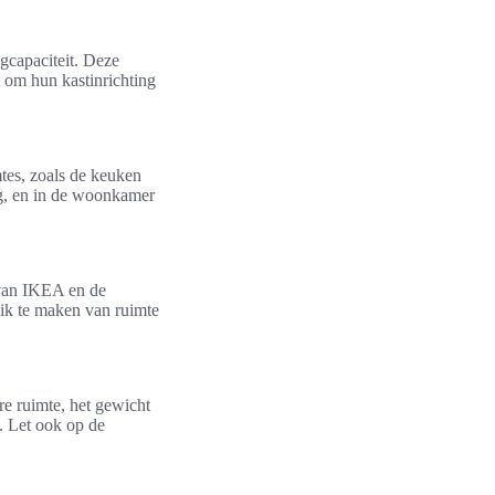
gcapaciteit. Deze
 om hun kastinrichting
tes, zoals de keuken
ng, en in de woonkamer
 van IKEA en de
ik te maken van ruimte
re ruimte, het gewicht
. Let ook op de