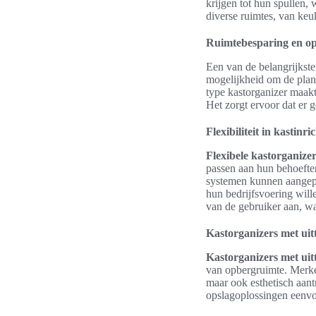
krijgen tot hun spullen,
diverse ruimtes, van keu
Ruimtebesparing en ops
Een van de belangrijkst
mogelijkheid om de plank
type kastorganizer maakt
Het zorgt ervoor dat er 
Flexibiliteit in kastinri
Flexibele kastorganize
passen aan hun behoefte
systemen kunnen aangepas
hun bedrijfsvoering wille
van de gebruiker aan, wat
Kastorganizers met uitt
Kastorganizers met uitt
van opbergruimte. Merke
maar ook esthetisch aan
opslagoplossingen eenvo