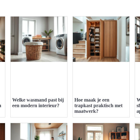
Welke wasmand past bij
Hoe maak je een
W
n
een modern interieur?
trapkast praktisch met
s
maatwerk?
a