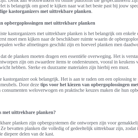
ijn. Denk aan woonwinkels en online platforms die gespecialiseerd zijn
et is belangrijk om goed te kijken naar wat het beste past bij jouw specif
ige kastorganizers met uittrekbare planken
.
an opbergoplossingen met uittrekbare planken
iste kastorganizers met uittrekbare planken is het belangrijk om enkele c
rst moet men kijken naar de beschikbare ruimte waarin de opbergoploss
epalen welke afmetingen geschikt zijn en hoeveel planken men daadwerk
 dat de planken moeten dragen een essentiële overweging. Het is verst
ntworpen zijn om zwaardere items te ondersteunen, vooral in keukens 
wicht hebben. Sterke en duurzame materialen zijn hierbij een must.
 de kastorganizer ook belangrijk. Het is aan te raden om een oplossing te
de meubels. Door deze
tips voor het kiezen van opbergoplossingen me
n consumenten weloverwogen en praktische keuzes maken die hun opbe
s met uittrekbare planken?
rekbare planken zijn opbergsystemen die ontworpen zijn voor gemakkeli
 Ze bevatten planken die volledig of gedeeltelijk uittrekbaar zijn, zoda
 de diepere delen van de kast.