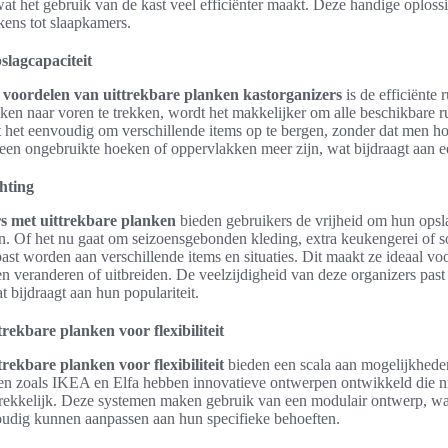
 wat het gebruik van de kast veel efficiënter maakt. Deze handige oploss
kens tot slaapkamers.
lagcapaciteit
e
voordelen van uittrekbare planken kastorganizers
is de efficiënte
en naar voren te trekken, wordt het makkelijker om alle beschikbare ru
 het eenvoudig om verschillende items op te bergen, zonder dat men hoe
geen ongebruikte hoeken of oppervlakken meer zijn, wat bijdraagt aan een
chting
rs met uittrekbare planken
bieden gebruikers de vrijheid om hun ops
n. Of het nu gaat om seizoensgebonden kleding, extra keukengerei of s
t worden aan verschillende items en situaties. Dit maakt ze ideaal vo
n veranderen of uitbreiden. De veelzijdigheid van deze organizers past 
 bijdraagt aan hun populariteit.
rekbare planken voor flexibiliteit
rekbare planken voor flexibiliteit
bieden een scala aan mogelijkheden
n zoals IKEA en Elfa hebben innovatieve ontwerpen ontwikkeld die niet
trekkelijk. Deze systemen maken gebruik van een modulair ontwerp, w
udig kunnen aanpassen aan hun specifieke behoeften.