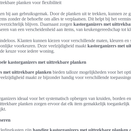
gen bij aan gebruiksgemak. Door de planken uit te trekken, kunnen ze 
items zonder de behoefte om alles te verplaatsen. Dit helpt bij het ver
 overzichtelijk blijven. Daarnaast zorgen
kastorganizers met uittrekb
seren van een verscheidenheid aan items, van keukengereedschap tot kl
ndeloos. Klanten kunnen kiezen voor verschillende maten, kleuren en st
soonlijke voorkeuren. Deze veelzijdigheid maakt
kastorganizers met ui
nde keuze voor iedere woning.
bele kastorganizers met uittrekbare planken
rs met uittrekbare planken
bieden talloze mogelijkheden voor het opt
veelzijdigheid maakt ze bijzonder handig voor verschillende toepassinge
rganizers ideaal voor het systematisch opbergen van kruiden, borden e
ttrekbare planken zorgen ervoor dat elk item gemakkelijk toegankelijk 
jkt.
iseren
kledingkasten zijn
handige kastorganizers met uittrekbare planken
e