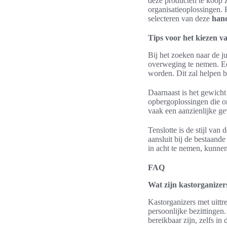
deze producten te koop z
organisatieoplossingen. H
selecteren van deze
hand
Tips voor het kiezen v
Bij het zoeken naar de ju
overweging te nemen. Ee
worden. Dit zal helpen b
Daarnaast is het gewicht
opbergoplossingen die o
vaak een aanzienlijke ge
Tenslotte is de stijl van
aansluit bij de bestaan
in acht te nemen, kunne
FAQ
Wat zijn kastorganizer
Kastorganizers met uitt
persoonlijke bezittingen.
bereikbaar zijn, zelfs in