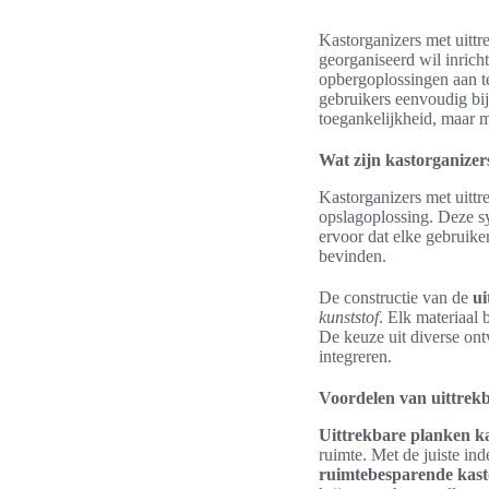
Kastorganizers met uittr
georganiseerd wil inric
opbergoplossingen aan t
gebruikers eenvoudig bij
toegankelijkheid, maar m
Wat zijn kastorganizer
Kastorganizers met uittr
opslagoplossing. Deze sy
ervoor dat elke gebruiker
bevinden.
De constructie van de
ui
kunststof
. Elk materiaal 
De keuze uit diverse ont
integreren.
Voordelen van uittrek
Uittrekbare planken k
ruimte. Met de juiste in
ruimtebesparende kast