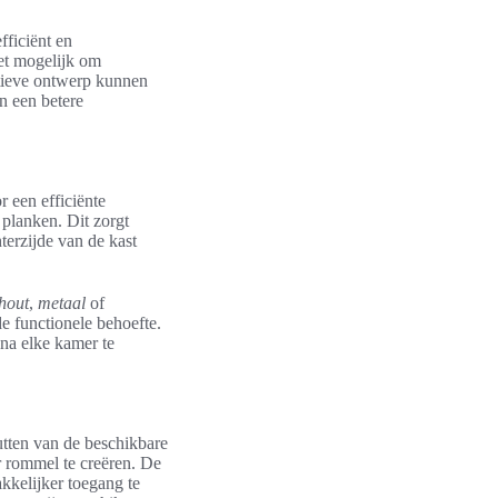
fficiënt en
t mogelijk om
atieve ontwerp kunnen
n een betere
 een efficiënte
 planken. Dit zorgt
terzijde van de kast
hout
,
metaal
of
de functionele behoefte.
na elke kamer te
utten van de beschikbare
r rommel te creëren. De
kkelijker toegang te