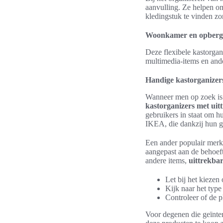
aanvulling. Ze helpen om
kledingstuk te vinden zo
Woonkamer en opberg
Deze flexibele kastorga
multimedia-items en ande
Handige kastorganizer
Wanneer men op zoek is n
kastorganizers met uit
gebruikers in staat om h
IKEA, die dankzij hun ge
Een ander populair merk
aangepast aan de behoef
andere items,
uittrekba
Let bij het kiezen
Kijk naar het type
Controleer of de 
Voor degenen die geïnter