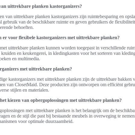
van uittrekbare planken kastorganizers?
en van uittrekbare planken kastorganizers zijn ruimtebesparing en opsla
gebruik van de beschikbare ruimte en geven gebruikers de flexibiliteit
derende behoeften.
n er voor flexibele kastorganizers met uittrekbare planken?
 met uittrekbare planken kunnen worden toegepast in verschillende ruim
 kruiden en keukengerei, in kledingkasten voor het sorteren van kledi
oeken en multimedia.
rganizers met uittrekbare planken?
ige kastorganizers met uittrekbare planken zijn de uittrekbare bakken
men van ClosetMaid. Deze producten zijn ontworpen om efficiënt gebru
verse stijlen en materialen.
r het kiezen van opbergoplossingen met uittrekbare planken?
goplossingen met uittrekbare planken is het belangrijk om de beschikba
agen en de stijl die past bij bestaande meubels in overweging te nemen
hanismen voor optimale duurzaamheid.