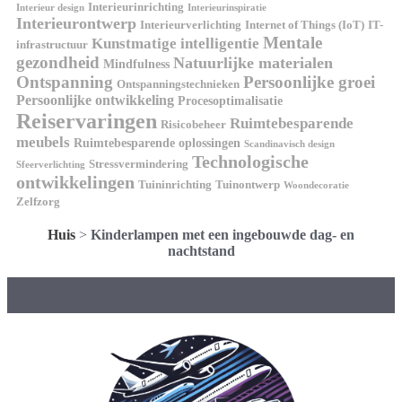
Interieurinrichting
Interieur design
Interieurinspiratie
Interieurontwerp
Interieurverlichting
Internet of Things (IoT)
IT-
Mentale
Kunstmatige intelligentie
infrastructuur
gezondheid
Natuurlijke materialen
Mindfulness
Ontspanning
Persoonlijke groei
Ontspanningstechnieken
Persoonlijke ontwikkeling
Procesoptimalisatie
Reiservaringen
Ruimtebesparende
Risicobeheer
meubels
Ruimtebesparende oplossingen
Scandinavisch design
Technologische
Stressvermindering
Sfeerverlichting
ontwikkelingen
Tuininrichting
Tuinontwerp
Woondecoratie
Zelfzorg
Huis
>
Kinderlampen met een ingebouwde dag- en
nachtstand