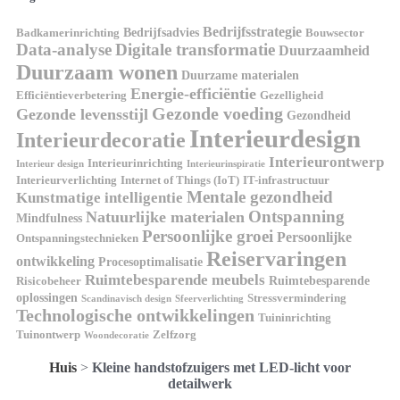
Bedrijfsstrategie
Bedrijfsadvies
Badkamerinrichting
Bouwsector
Data-analyse
Digitale transformatie
Duurzaamheid
Duurzaam wonen
Duurzame materialen
Energie-efficiëntie
Efficiëntieverbetering
Gezelligheid
Gezonde voeding
Gezonde levensstijl
Gezondheid
Interieurdesign
Interieurdecoratie
Interieurontwerp
Interieurinrichting
Interieur design
Interieurinspiratie
Interieurverlichting
Internet of Things (IoT)
IT-infrastructuur
Mentale gezondheid
Kunstmatige intelligentie
Ontspanning
Natuurlijke materialen
Mindfulness
Persoonlijke groei
Persoonlijke
Ontspanningstechnieken
Reiservaringen
ontwikkeling
Procesoptimalisatie
Ruimtebesparende meubels
Ruimtebesparende
Risicobeheer
oplossingen
Stressvermindering
Scandinavisch design
Sfeerverlichting
Technologische ontwikkelingen
Tuininrichting
Tuinontwerp
Zelfzorg
Woondecoratie
Huis
>
Kleine handstofzuigers met LED-licht voor
detailwerk