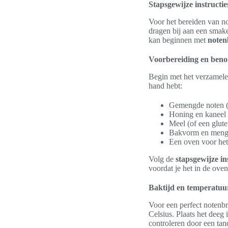
Stapsgewijze instructi
Voor het bereiden van n
dragen bij aan een smake
kan beginnen met
noten
Voorbereiding en ben
Begin met het verzamelen
hand hebt:
Gemengde noten (b
Honing en kaneel
Meel (of een glute
Bakvorm en men
Een oven voor he
Volg de
stapsgewijze in
voordat je het in de oven 
Baktijd en temperatuu
Voor een perfect notenb
Celsius. Plaats het deeg
controleren door een tan