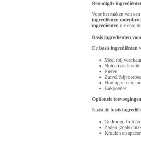
Benodigde ingrediënte
Voor het maken van een
ingrediënten notenbro
ingrediënten
die essenti
Basis ingrediënten vo
De
basis ingrediënten
v
Meel (bij voorkeu
Noten (zoals waln
Eieren
Zuivel (bijvoorbe
Honing of een and
Bakpoeder
Optionele toevoegingen
Naast de
basis ingredië
Gedroogd fruit (zo
Zaden (zoals chiaz
Kruiden en speceri