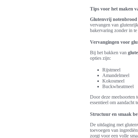
Tips voor het maken v
Glutenvrij notenbrood
vervangen van glutenrij
bakervaring zonder in te 
Vervangingen voor glu
Bij het bakken van
glut
opties zijn:
Rijstmeel
Amandelmeel
Kokosmeel
Buckwheatmeel
Door deze meelsoorten te
essentieel om aandacht 
Structuur en smaak b
De uitdaging met glutenv
toevoegen van ingrediënt
zorgt voor een volle sma