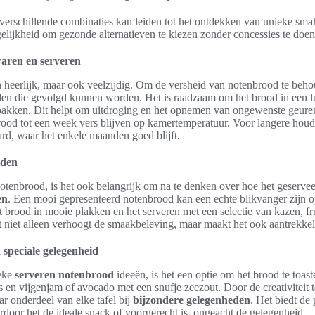
verschillende combinaties kan leiden tot het ontdekken van unieke sma
lijkheid om gezonde alternatieven te kiezen zonder concessies te doen 
aren en serveren
n heerlijk, maar ook veelzijdig. Om de versheid van notenbrood te beho
en die gevolgd kunnen worden. Het is raadzaam om het brood in een l
rpakken. Dit helpt om uitdroging en het opnemen van ongewenste geure
rood tot een week vers blijven op kamertemperatuur. Voor langere houd
rd, waar het enkele maanden goed blijft.
oden
tenbrood, is het ook belangrijk om na te denken over hoe het geservee
en
. Een mooi gepresenteerd notenbrood kan een echte blikvanger zijn 
et brood in mooie plakken en het serveren met een selectie van kazen, fr
it niet alleen verhoogt de smaakbeleving, maar maakt het ook aantrekkel
 speciale gelegenheid
ieke
serveren notenbrood
ideeën, is het een optie om het brood te toas
s en vijgenjam of avocado met een snufje zeezout. Door de creativiteit 
r onderdeel van elke tafel bij
bijzondere gelegenheden
. Het biedt de
door het de ideale snack of voorgerecht is, ongeacht de gelegenheid.