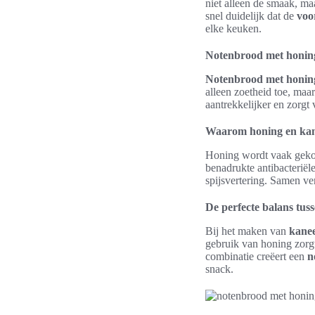
niet alleen de smaak, m
snel duidelijk dat de
voo
elke keuken.
Notenbrood met honing
Notenbrood met honin
alleen zoetheid toe, ma
aantrekkelijker en zorgt
Waarom honing en kan
Honing wordt vaak gekoz
benadrukte antibacteriël
spijsvertering. Samen ver
De perfecte balans tuss
Bij het maken van
kane
gebruik van honing zorgt
combinatie creëert een
n
snack.