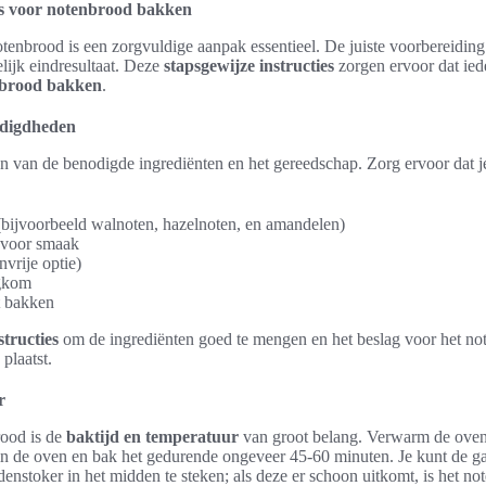
es voor notenbrood bakken
otenbrood is een zorgvuldige aanpak essentieel. De juiste voorbereidi
lijk eindresultaat. Deze
stapsgewijze instructies
zorgen ervoor dat ie
brood bakken
.
odigdheden
 van de benodigde ingrediënten en het gereedschap. Zorg ervoor dat je
ijvoorbeeld walnoten, hazelnoten, en amandelen)
 voor smaak
nvrije optie)
gkom
t bakken
structies
om de ingrediënten goed te mengen en het beslag voor het n
plaatst.
r
rood is de
baktijd en temperatuur
van groot belang. Verwarm de oven
 in de oven en bak het gedurende ongeveer 45-60 minuten. Je kunt de g
denstoker in het midden te steken; als deze er schoon uitkomt, is het no