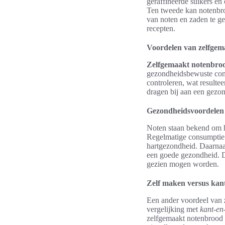
geraffineerde suikers e
Ten tweede kan notenbro
van noten en zaden te ge
recepten.
Voordelen van zelfgem
Zelfgemaakt notenbro
gezondheidsbewuste consu
controleren, wat resulte
dragen bij aan een gezond
Gezondheidsvoordelen
Noten staan bekend om hu
Regelmatige consumptie v
hartgezondheid. Daarnaas
een goede gezondheid. 
gezien mogen worden.
Zelf maken versus kan
Een ander voordeel van
vergelijking met
kant-en
zelfgemaakt notenbrood d