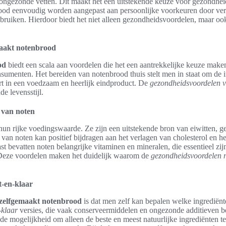
n ongezonde vetten. Dit maakt het een uitstekende keuze voor gezondh
od eenvoudig worden aangepast aan persoonlijke voorkeuren door ver
bruiken. Hierdoor biedt het niet alleen gezondheidsvoordelen, maar ook
aakt notenbrood
od
biedt een scala aan voordelen die het een aantrekkelijke keuze make
menten. Het bereiden van notenbrood thuis stelt men in staat om de i
ert in een voedzaam en heerlijk eindproduct. De
gezondheidsvoordelen 
e levensstijl.
 van noten
n rijke voedingswaarde. Ze zijn een uitstekende bron van eiwitten, ge
an noten kan positief bijdragen aan het verlagen van cholesterol en h
t bevatten noten belangrijke vitaminen en mineralen, die essentieel zi
Deze voordelen maken het duidelijk waarom de
gezondheidsvoordelen 
t-en-klaar
zelfgemaakt notenbrood
is dat men zelf kan bepalen welke ingrediënt
-klaar
versies, die vaak conserveermiddelen en ongezonde additieven be
e mogelijkheid om alleen de beste en meest natuurlijke ingrediënten te 