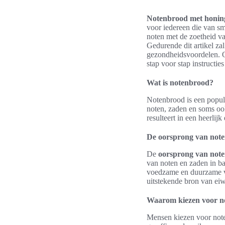
Notenbrood met honing
voor iedereen die van sm
noten met de zoetheid v
Gedurende dit artikel za
gezondheidsvoordelen. O
stap voor stap instructies
Wat is notenbrood?
Notenbrood is een popula
noten, zaden en soms oo
resulteert in een heerlijk
De oorsprong van not
De
oorsprong van not
van noten en zaden in b
voedzame en duurzame vo
uitstekende bron van eiw
Waarom kiezen voor n
Mensen kiezen voor note