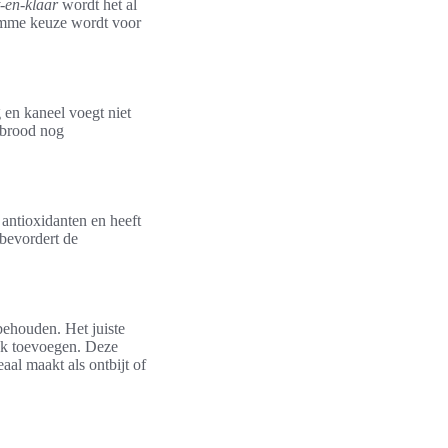
-en-klaar
wordt het al
limme keuze wordt voor
 en kaneel voegt niet
nbrood nog
antioxidanten en heeft
 bevordert de
behouden. Het juiste
aak toevoegen. Deze
aal maakt als ontbijt of