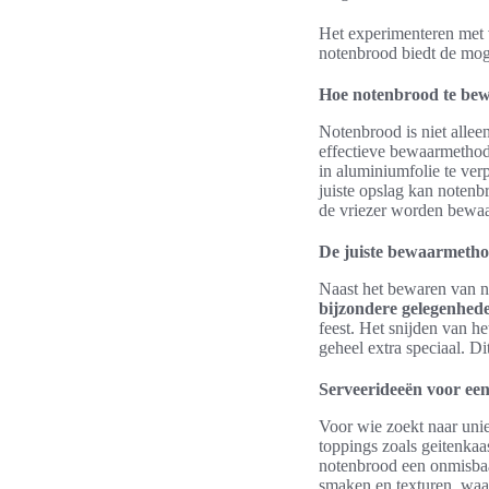
Het experimenteren met 
notenbrood biedt de moge
Hoe notenbrood te bew
Notenbrood is niet allee
effectieve bewaarmethod
in aluminiumfolie te ve
juiste opslag kan notenb
de vriezer worden bewaa
De juiste bewaarmeth
Naast het bewaren van no
bijzondere gelegenhed
feest. Het snijden van h
geheel extra speciaal. D
Serveerideeën voor een
Voor wie zoekt naar un
toppings zoals geitenkaa
notenbrood een onmisbaa
smaken en texturen, waar