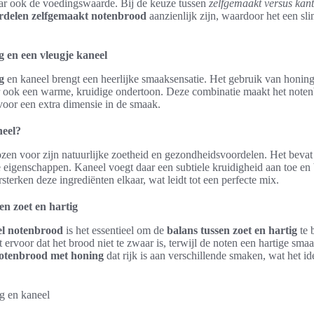
aar ook de voedingswaarde. Bij de keuze tussen
zelfgemaakt versus kant
rdelen zelfgemaakt notenbrood
aanzienlijk zijn, waardoor het een s
 en een vleugje kaneel
g
en kaneel brengt een heerlijke smaaksensatie. Het gebruik van honing
ar ook een warme, kruidige ondertoon. Deze combinatie maakt het note
 voor een extra dimensie in de smaak.
eel?
en voor zijn natuurlijke zoetheid en gezondheidsvoordelen. Het bevat 
e eigenschappen. Kaneel voegt daar een subtiele kruidigheid aan toe en
sterken deze ingrediënten elkaar, wat leidt tot een perfecte mix.
en zoet en hartig
el notenbrood
is het essentieel om de
balans tussen zoet en hartig
te 
 ervoor dat het brood niet te zwaar is, terwijl de noten een hartige sm
otenbrood met honing
dat rijk is aan verschillende smaken, wat het ide