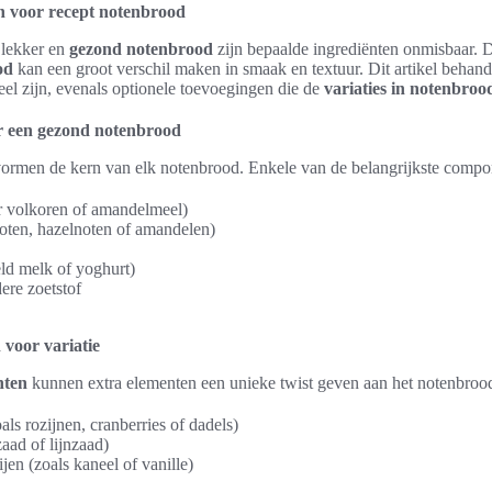
n voor recept notenbrood
 lekker en
gezond notenbrood
zijn bepaalde ingrediënten onmisbaar. D
od
kan een groot verschil maken in smaak en textuur. Dit artikel behand
eel zijn, evenals optionele toevoegingen die de
variaties in notenbroo
or een gezond notenbrood
ormen de kern van elk notenbrood. Enkele van de belangrijkste compon
r volkoren of amandelmeel)
oten, hazelnoten of amandelen)
eld melk of yoghurt)
ere zoetstof
 voor variatie
nten
kunnen extra elementen een unieke twist geven aan het notenbrood
als rozijnen, cranberries of dadels)
aad of lijnzaad)
jen (zoals kaneel of vanille)