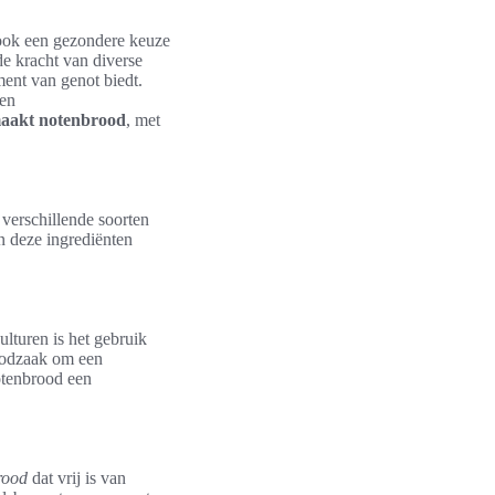
r ook een gezondere keuze
e kracht van diverse
ent van genot biedt.
 en
maakt notenbrood
, met
 verschillende soorten
n deze ingrediënten
culturen is het gebruik
noodzaak om een
otenbrood een
rood
dat vrij is van