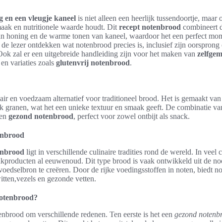
 en een vleugje kaneel
is niet alleen een heerlijk tussendoortje, maa
aak en nutritionele waarde houdt. Dit
recept notenbrood
combineert d
an honing en de warme tonen van kaneel, waardoor het een perfect mom
l de lezer ontdekken wat notenbrood precies is, inclusief zijn oorsprong
ok zal er een uitgebreide handleiding zijn voor het maken van
zelfge
 en variaties zoals
glutenvrij notenbrood
.
ir en voedzaam alternatief voor traditioneel brood. Het is gemaakt van
k granen, wat het een unieke textuur en smaak geeft. De combinatie va
 en
gezond notenbrood
, perfect voor zowel ontbijt als snack.
enbrood
enbrood
ligt in verschillende culinaire tradities rond de wereld. In veel 
akproducten al eeuwenoud. Dit type brood is vaak ontwikkeld uit de 
edselbron te creëren. Door de rijke voedingsstoffen in noten, biedt n
itten,vezels en gezonde vetten.
otenbrood?
nbrood om verschillende redenen. Ten eerste is het een
gezond notenb