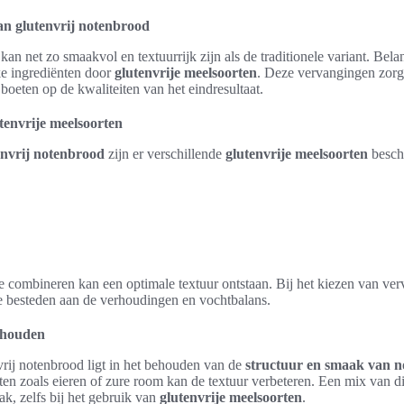
an glutenvrij notenbrood
kan net zo smaakvol en textuurrijk zijn als de traditionele variant. Belan
ke ingrediënten door
glutenvrije meelsoorten
. Deze vervangingen zorg
boeten op de kwaliteiten van het eindresultaat.
tenvrije meelsoorten
envrij notenbrood
zijn er verschillende
glutenvrije meelsoorten
beschi
 combineren kan een optimale textuur ontstaan. Bij het kiezen van ver
te besteden aan de verhoudingen en vochtbalans.
ehouden
rij notenbrood ligt in het behouden van de
structuur en smaak van 
en zoals eieren of zure room kan de textuur verbeteren. Een mix van d
ak, zelfs bij het gebruik van
glutenvrije meelsoorten
.