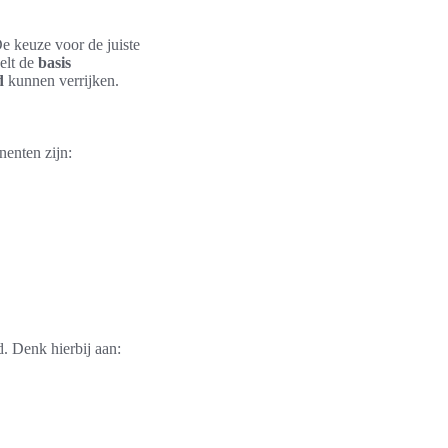
e keuze voor de juiste
elt de
basis
d
kunnen verrijken.
enten zijn:
. Denk hierbij aan: