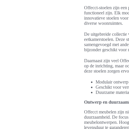
Offecct-stoelen zijn een
functioneel zijn. Elk mod
innovatieve stoelen voor
diverse woonruimtes.
De uitgebreide collectie
eetkamerstoelen. Deze s
samengevoegd met andere
bijzonder geschikt voor 
Daarnaast zijn veel Offe
op de inrichting, maar o
deze stoelen zorgen erv
Modulair ontwerp
Geschikt voor ver
Duurzame material
Ontwerp en duurzaamh
Offecct meubelen zijn ni
duurzaamheid. De focus 
meubelontwerpen. Hoogwa
levensduur te garanderen