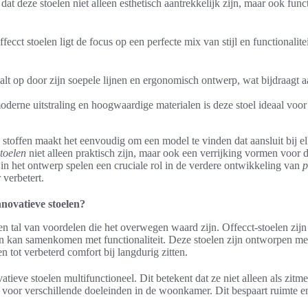
dat deze stoelen niet alleen esthetisch aantrekkelijk zijn, maar ook func
ecct stoelen ligt de focus op een perfecte mix van stijl en functionalitei
alt op door zijn soepele lijnen en ergonomisch ontwerp, wat bijdraagt 
oderne uitstraling en hoogwaardige materialen is deze stoel ideaal voor
toffen maakt het eenvoudig om een model te vinden dat aansluit bij elke
stoelen
niet alleen praktisch zijn, maar ook een verrijking vormen voor d
in het ontwerp spelen een cruciale rol in de verdere ontwikkeling van
p
 verbetert.
novatieve stoelen?
en tal van voordelen die het overwegen waard zijn. Offecct-stoelen zijn
n kan samenkomen met functionaliteit. Deze stoelen zijn ontworpen me
 tot verbeterd comfort bij langdurig zitten.
atieve stoelen multifunctioneel. Dit betekent dat ze niet alleen als zit
voor verschillende doeleinden in de woonkamer. Dit bespaart ruimte en