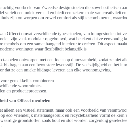
 prachtig voorbeeld van Zweedse design stoelen die zowel esthetisch aan
el vertelt een uniek verhaal en biedt een zekere mate van creativiteit e
 thuis zijn ontworpen om zowel comfort als stijl te combineren, waardoo
 van Offecct omvat verschillende types stoelen, van loungestoelen tot ve
toelen zijn vaak modulair opgebouwd, wat betekent dat ze eenvoudig
 meubels om een samenhangend interieur te creëren. Dit aspect maakt
moderne woningen waar flexibiliteit belangrijk is.
cct-stoelen ontworpen met een focus op duurzaamheid, zodat ze niet all
ok bijdragen aan een bewustere levensstijl. De veelzijdigheid en het inn
oor dat ze een unieke bijdrage leveren aan elke woonomgeving.
 voor gemakkelijk combineren.
schillende woonruimtes.
en en productieprocessen.
eid van Offecct meubelen
et alleen een visueel statement, maar ook een voorbeeld van verantwoo
op eco-vriendelijk materiaalgebruik en recyclebaarheid vormt de kern
ardige grondstoffen zoals hout en stof worden zorgvuldig geselecte
.