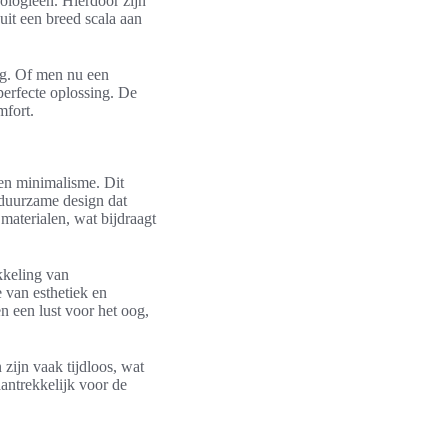
ologieën. Hierdoor zijn
uit een breed scala aan
ing. Of men nu een
 perfecte oplossing. De
mfort.
en minimalisme. Dit
t duurzame design dat
materialen, wat bijdraagt
kkeling van
 van esthetiek en
n een lust voor het oog,
ijn vaak tijdloos, wat
 aantrekkelijk voor de