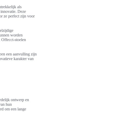
trekkelijk als
n innovatie. Deze
r ze perfect zijn voor
elzijdige
 kunnen worden
 Offecct-stoelen
een een aanvulling zijn
ovatieve karakter van
rdelijk ontwerp en
 van hun
erd om een lange