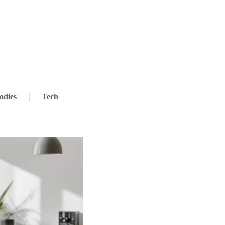
odies
Tech