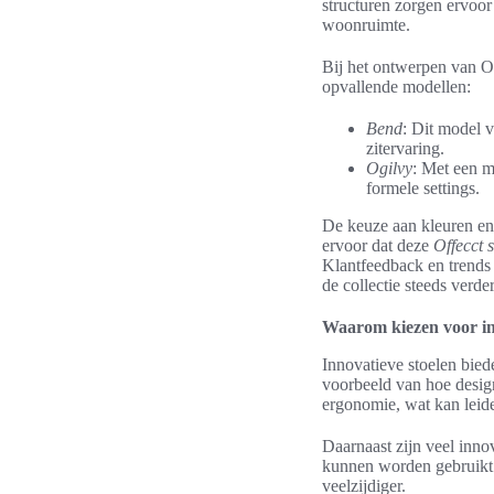
structuren zorgen ervoor 
woonruimte.
Bij het ontwerpen van Off
opvallende modellen:
Bend
: Dit model v
zitervaring.
Ogilvy
: Met een m
formele settings.
De keuze aan kleuren en s
ervoor dat deze
Offecct 
Klantfeedback en trends 
de collectie steeds verder
Waarom kiezen voor in
Innovatieve stoelen bied
voorbeeld van hoe desig
ergonomie, wat kan leiden
Daarnaast zijn veel innov
kunnen worden gebruikt 
veelzijdiger.