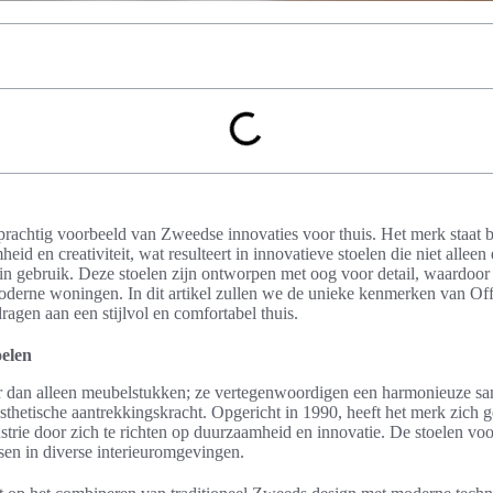
 prachtig voorbeeld van Zweedse innovaties voor thuis. Het merk staat
id en creativiteit, wat resulteert in innovatieve stoelen die niet alleen 
 in gebruik. Deze stoelen zijn ontworpen met oog voor detail, waardoor 
derne woningen. In dit artikel zullen we de unieke kenmerken van Off
ragen aan een stijlvol en comfortabel thuis.
oelen
er dan alleen meubelstukken; ze vertegenwoordigen een harmonieuze s
sthetische aantrekkingskracht. Opgericht in 1990, heeft het merk zich g
trie door zich te richten op duurzaamheid en innovatie. De stoelen voor 
sen in diverse interieuromgevingen.