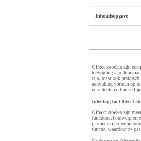
Inhoudsopgave
Offecct-stoelen zijn een
toewijding aan duurzaamhe
zijn, maar ook praktisch
aanvulling vormen op mo
en ontdekken hoe ze bijd
Inleiding tot Offecct-st
Offecct-stoelen zijn me
functioneel ontwerp en e
pionier in de meubelindus
functie, waardoor ze pas