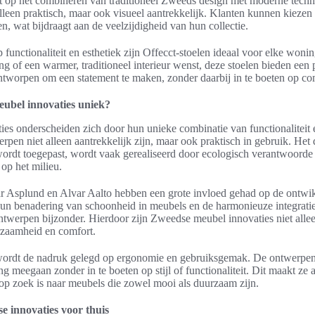
gt op het combineren van traditioneel Zweeds design met moderne techn
alleen praktisch, maar ook visueel aantrekkelijk. Klanten kunnen kiezen 
n, wat bijdraagt aan de veelzijdigheid van hun collectie.
 functionaliteit en esthetiek zijn Offecct-stoelen ideaal voor elke won
ng of een warmer, traditioneel interieur wenst, deze stoelen bieden een
ntworpen om een statement te maken, zonder daarbij in te boeten op co
ubel innovaties uniek?
es onderscheiden zich door hun unieke combinatie van functionaliteit 
erpen niet alleen aantrekkelijk zijn, maar ook praktisch in gebruik. He
ordt toegepast, wordt vaak gerealiseerd door ecologisch verantwoorde 
 op het milieu.
 Asplund en Alvar Aalto hebben een grote invloed gehad op de ontwi
un benadering van schoonheid in meubels en de harmonieuze integratie
ntwerpen bijzonder. Hierdoor zijn Zweedse meubel innovaties niet allee
rzaamheid en comfort.
 wordt de nadruk gelegd op ergonomie en gebruiksgemak. De ontwerpen z
lang meegaan zonder in te boeten op stijl of functionaliteit. Dit maakt ze
p zoek is naar meubels die zowel mooi als duurzaam zijn.
e innovaties voor thuis