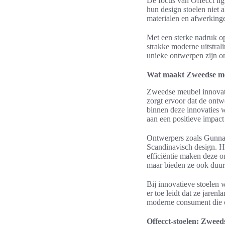
De focus van Offecct li
hun design stoelen niet 
materialen en afwerkinge
Met een sterke nadruk op
strakke moderne uitstrali
unieke ontwerpen zijn o
Wat maakt Zweedse me
Zweedse meubel innovati
zorgt ervoor dat de ontw
binnen deze innovaties w
aan een positieve impact
Ontwerpers zoals Gunnar
Scandinavisch design. H
efficiëntie maken deze o
maar bieden ze ook duu
Bij innovatieve stoelen
er toe leidt dat ze jaren
moderne consument die o
Offecct-stoelen: Zweeds