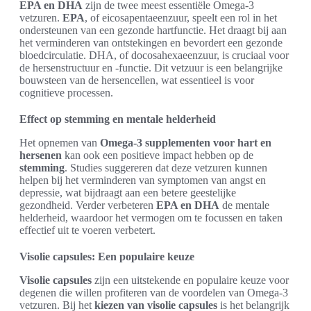
EPA en DHA
zijn de twee meest essentiële Omega-3
vetzuren.
EPA
, of eicosapentaeenzuur, speelt een rol in het
ondersteunen van een gezonde hartfunctie. Het draagt bij aan
het verminderen van ontstekingen en bevordert een gezonde
bloedcirculatie. DHA, of docosahexaeenzuur, is cruciaal voor
de hersenstructuur en -functie. Dit vetzuur is een belangrijke
bouwsteen van de hersencellen, wat essentieel is voor
cognitieve processen.
Effect op stemming en mentale helderheid
Het opnemen van
Omega-3 supplementen voor hart en
hersenen
kan ook een positieve impact hebben op de
stemming
. Studies suggereren dat deze vetzuren kunnen
helpen bij het verminderen van symptomen van angst en
depressie, wat bijdraagt aan een betere geestelijke
gezondheid. Verder verbeteren
EPA en DHA
de mentale
helderheid, waardoor het vermogen om te focussen en taken
effectief uit te voeren verbetert.
Visolie capsules: Een populaire keuze
Visolie capsules
zijn een uitstekende en populaire keuze voor
degenen die willen profiteren van de voordelen van Omega-3
vetzuren. Bij het
kiezen van visolie capsules
is het belangrijk