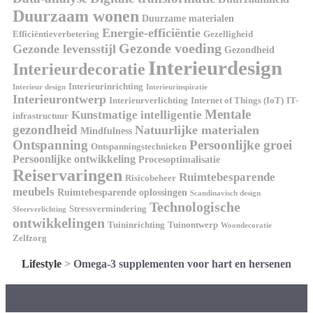
Duurzaam wonen
Duurzame materialen
Energie-efficiëntie
Efficiëntieverbetering
Gezelligheid
Gezonde voeding
Gezonde levensstijl
Gezondheid
Interieurdesign
Interieurdecoratie
Interieurinrichting
Interieur design
Interieurinspiratie
Interieurontwerp
Interieurverlichting
Internet of Things (IoT)
IT-
Mentale
Kunstmatige intelligentie
infrastructuur
gezondheid
Natuurlijke materialen
Mindfulness
Ontspanning
Persoonlijke groei
Ontspanningstechnieken
Persoonlijke ontwikkeling
Procesoptimalisatie
Reiservaringen
Ruimtebesparende
Risicobeheer
meubels
Ruimtebesparende oplossingen
Scandinavisch design
Technologische
Stressvermindering
Sfeerverlichting
ontwikkelingen
Tuininrichting
Tuinontwerp
Woondecoratie
Zelfzorg
Lifestyle
>
Omega-3 supplementen voor hart en hersenen