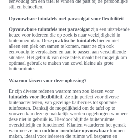
eenvoudig om een tafel te vinden die past bij de persoonlijke
stijl en behoeften.
Opvouwbare tuintafels met parasolgat voor flexibiliteit
Opvouwbare tuintafels met parasolgat
zijn een uitstekende
keuze voor iedereen die op zoek is naar veelzijdigheid in
buitenmeubilair. Deze
praktische tuintafels
bieden niet
alleen een plek om samen te komen, maar ze zijn ook
eenvoudig te verplaatsen en aan te passen aan verschillende
situaties. Het gebruik van deze tafels maakt het mogelijk om
optimaal gebruik te maken van zowel kleine als grote
buitenruimtes.
Waarom kiezen voor deze oplossing?
Er zijn diverse redenen waarom men zou kiezen voor
tuintafels voor flexibiliteit
. Ze zijn perfect voor diverse
buitenactiviteiten, van gezellige barbecues tot spontane
tuinfeesten. Dankzij de mogelijkheid om de tafel op te
vouwen kan deze gemakkelijk worden opgeborgen wanneer
deze niet in gebruik is. Hierdoor blijft de buitenruimte
overzichtelijk en functioneel. Klanten waarderen het gemak
waarmee ze hun
outdoor meubilair opvouwbaar
kunnen
maken, ideaal voor iedereen die ruimte wil besparen en