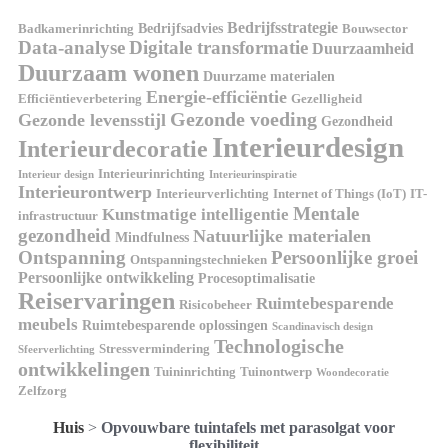
Bedrijfsstrategie
Bedrijfsadvies
Badkamerinrichting
Bouwsector
Data-analyse
Digitale transformatie
Duurzaamheid
Duurzaam wonen
Duurzame materialen
Energie-efficiëntie
Efficiëntieverbetering
Gezelligheid
Gezonde voeding
Gezonde levensstijl
Gezondheid
Interieurdesign
Interieurdecoratie
Interieurinrichting
Interieur design
Interieurinspiratie
Interieurontwerp
Interieurverlichting
Internet of Things (IoT)
IT-
Mentale
Kunstmatige intelligentie
infrastructuur
gezondheid
Natuurlijke materialen
Mindfulness
Ontspanning
Persoonlijke groei
Ontspanningstechnieken
Persoonlijke ontwikkeling
Procesoptimalisatie
Reiservaringen
Ruimtebesparende
Risicobeheer
meubels
Ruimtebesparende oplossingen
Scandinavisch design
Technologische
Stressvermindering
Sfeerverlichting
ontwikkelingen
Tuininrichting
Tuinontwerp
Woondecoratie
Zelfzorg
Huis
>
Opvouwbare tuintafels met parasolgat voor
flexibiliteit