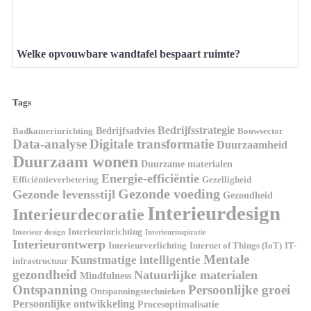
Welke opvouwbare wandtafel bespaart ruimte?
Tags
Bedrijfsstrategie
Bedrijfsadvies
Badkamerinrichting
Bouwsector
Data-analyse
Digitale transformatie
Duurzaamheid
Duurzaam wonen
Duurzame materialen
Energie-efficiëntie
Efficiëntieverbetering
Gezelligheid
Gezonde voeding
Gezonde levensstijl
Gezondheid
Interieurdesign
Interieurdecoratie
Interieurinrichting
Interieur design
Interieurinspiratie
Interieurontwerp
Interieurverlichting
Internet of Things (IoT)
IT-
Mentale
Kunstmatige intelligentie
infrastructuur
gezondheid
Natuurlijke materialen
Mindfulness
Ontspanning
Persoonlijke groei
Ontspanningstechnieken
Persoonlijke ontwikkeling
Procesoptimalisatie