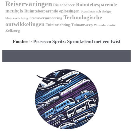
Reiservaringen
Ruimtebesparende
Risicobeheer
meubels
Ruimtebesparende oplossingen
Scandinavisch design
Technologische
Stressvermindering
Sfeerverlichting
ontwikkelingen
Tuininrichting
Tuinontwerp
Woondecoratie
Zelfzorg
Foodies
>
Prosecco Spritz: Sprankelend met een twist