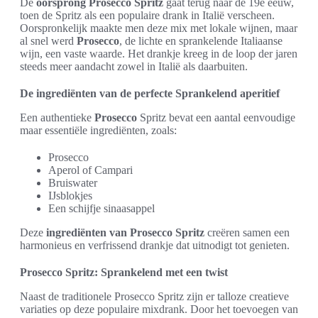
De
oorsprong Prosecco Spritz
gaat terug naar de 19e eeuw,
toen de Spritz als een populaire drank in Italië verscheen.
Oorspronkelijk maakte men deze mix met lokale wijnen, maar
al snel werd
Prosecco
, de lichte en sprankelende Italiaanse
wijn, een vaste waarde. Het drankje kreeg in de loop der jaren
steeds meer aandacht zowel in Italië als daarbuiten.
De ingrediënten van de perfecte Sprankelend aperitief
Een authentieke
Prosecco
Spritz bevat een aantal eenvoudige
maar essentiële ingrediënten, zoals:
Prosecco
Aperol of Campari
Bruiswater
IJsblokjes
Een schijfje sinaasappel
Deze
ingrediënten van Prosecco Spritz
creëren samen een
harmonieus en verfrissend drankje dat uitnodigt tot genieten.
Prosecco Spritz: Sprankelend met een twist
Naast de traditionele Prosecco Spritz zijn er talloze creatieve
variaties op deze populaire mixdrank. Door het toevoegen van