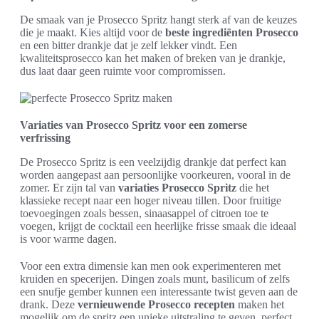
De smaak van je Prosecco Spritz hangt sterk af van de keuzes
die je maakt. Kies altijd voor de
beste ingrediënten Prosecco
en een bitter drankje dat je zelf lekker vindt. Een
kwaliteitsprosecco kan het maken of breken van je drankje,
dus laat daar geen ruimte voor compromissen.
Variaties van Prosecco Spritz voor een zomerse
verfrissing
De Prosecco Spritz is een veelzijdig drankje dat perfect kan
worden aangepast aan persoonlijke voorkeuren, vooral in de
zomer. Er zijn tal van
variaties Prosecco Spritz
die het
klassieke recept naar een hoger niveau tillen. Door fruitige
toevoegingen zoals bessen, sinaasappel of citroen toe te
voegen, krijgt de cocktail een heerlijke frisse smaak die ideaal
is voor warme dagen.
Voor een extra dimensie kan men ook experimenteren met
kruiden en specerijen. Dingen zoals munt, basilicum of zelfs
een snufje gember kunnen een interessante twist geven aan de
drank. Deze
vernieuwende Prosecco recepten
maken het
mogelijk om de spritz een unieke uitstraling te geven, perfect