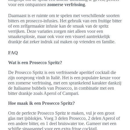
voor een ontspannen
zomerse verfrissing
.
Daarnaast is er ruimte om te spelen met verschillende soorten
bitters en prosecco-infusies. Het gebruik van een fruitige bitter
of een zelfgemaakte infusie kan de smaak van de spritz
verrijken. Deze variaties zorgen niet alleen voor een
smaakexplosie, maar ook voor een visueel aantrekkelijk
drankje dat zeker indruk zal maken op vrienden en familie.
FAQ
Wat is een Prosecco Spritz?
De Prosecco Spritz is een verfrissende aperitief cocktail die
zijn oorsprong vindt in Italië. Het is een populaire keuze voor
een zomerse verfrissing, met een sprankelend karakter dankzij
de Italiaanse bubbels van Prosecco, in combinatie met een
bitter drankje zoals Aperol of Campari.
Hoe maak ik een Prosecco Spritz?
Om de perfecte Prosecco Spritz te maken, vul je een groot
glas met ijsblokjes. Voeg 3 delen Prosecco, 2 delen Aperol of
een andere bitter, en 1 deel bruiswater toe. Garneer met een
schijfje sinaasappel voor een extra frisse cocktail.