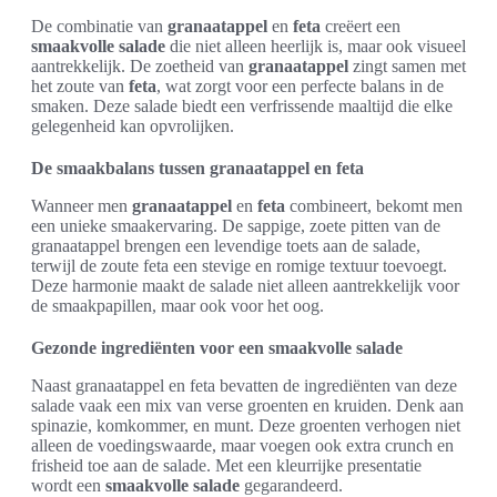
De combinatie van
granaatappel
en
feta
creëert een
smaakvolle salade
die niet alleen heerlijk is, maar ook visueel
aantrekkelijk. De zoetheid van
granaatappel
zingt samen met
het zoute van
feta
, wat zorgt voor een perfecte balans in de
smaken. Deze salade biedt een verfrissende maaltijd die elke
gelegenheid kan opvrolijken.
De smaakbalans tussen granaatappel en feta
Wanneer men
granaatappel
en
feta
combineert, bekomt men
een unieke smaakervaring. De sappige, zoete pitten van de
granaatappel brengen een levendige toets aan de salade,
terwijl de zoute feta een stevige en romige textuur toevoegt.
Deze harmonie maakt de salade niet alleen aantrekkelijk voor
de smaakpapillen, maar ook voor het oog.
Gezonde ingrediënten voor een smaakvolle salade
Naast granaatappel en feta bevatten de ingrediënten van deze
salade vaak een mix van verse groenten en kruiden. Denk aan
spinazie, komkommer, en munt. Deze groenten verhogen niet
alleen de voedingswaarde, maar voegen ook extra crunch en
frisheid toe aan de salade. Met een kleurrijke presentatie
wordt een
smaakvolle salade
gegarandeerd.