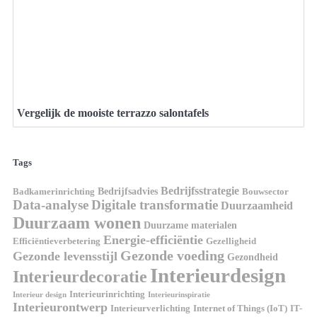
Vergelijk de mooiste terrazzo salontafels
Tags
Bedrijfsstrategie
Bedrijfsadvies
Badkamerinrichting
Bouwsector
Data-analyse
Digitale transformatie
Duurzaamheid
Duurzaam wonen
Duurzame materialen
Energie-efficiëntie
Efficiëntieverbetering
Gezelligheid
Gezonde voeding
Gezonde levensstijl
Gezondheid
Interieurdesign
Interieurdecoratie
Interieurinrichting
Interieur design
Interieurinspiratie
Interieurontwerp
Interieurverlichting
Internet of Things (IoT)
IT-