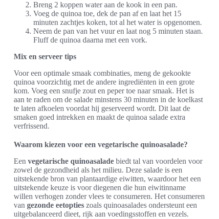
Breng 2 koppen water aan de kook in een pan.
Voeg de quinoa toe, dek de pan af en laat het 15
minuten zachtjes koken, tot al het water is opgenomen.
Neem de pan van het vuur en laat nog 5 minuten staan.
Fluff de quinoa daarna met een vork.
Mix en serveer tips
Voor een optimale smaak combinaties, meng de gekookte
quinoa voorzichtig met de andere ingrediënten in een grote
kom. Voeg een snufje zout en peper toe naar smaak. Het is
aan te raden om de salade minstens 30 minuten in de koelkast
te laten afkoelen voordat hij geserveerd wordt. Dit laat de
smaken goed intrekken en maakt de quinoa salade extra
verfrissend.
Waarom kiezen voor een vegetarische quinoasalade?
Een
vegetarische quinoasalade
biedt tal van voordelen voor
zowel de gezondheid als het milieu. Deze salade is een
uitstekende bron van plantaardige eiwitten, waardoor het een
uitstekende keuze is voor diegenen die hun eiwitinname
willen verhogen zonder vlees te consumeren. Het consumeren
van
gezonde eetopties
zoals quinoasalades ondersteunt een
uitgebalanceerd dieet, rijk aan voedingsstoffen en vezels.