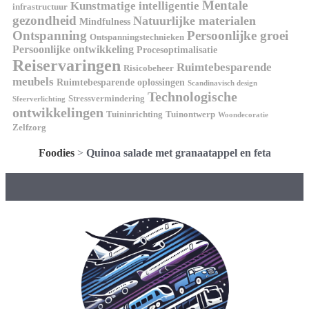
Mentale
Kunstmatige intelligentie
infrastructuur
gezondheid
Natuurlijke materialen
Mindfulness
Ontspanning
Persoonlijke groei
Ontspanningstechnieken
Persoonlijke ontwikkeling
Procesoptimalisatie
Reiservaringen
Ruimtebesparende
Risicobeheer
meubels
Ruimtebesparende oplossingen
Scandinavisch design
Technologische
Stressvermindering
Sfeerverlichting
ontwikkelingen
Tuininrichting
Tuinontwerp
Woondecoratie
Zelfzorg
Foodies
>
Quinoa salade met granaatappel en feta