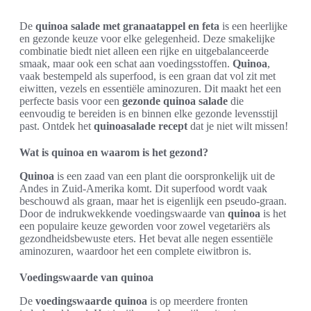
De
quinoa salade met granaatappel en feta
is een heerlijke
en gezonde keuze voor elke gelegenheid. Deze smakelijke
combinatie biedt niet alleen een rijke en uitgebalanceerde
smaak, maar ook een schat aan voedingsstoffen.
Quinoa
,
vaak bestempeld als superfood, is een graan dat vol zit met
eiwitten, vezels en essentiële aminozuren. Dit maakt het een
perfecte basis voor een
gezonde quinoa salade
die
eenvoudig te bereiden is en binnen elke gezonde levensstijl
past. Ontdek het
quinoasalade recept
dat je niet wilt missen!
Wat is quinoa en waarom is het gezond?
Quinoa
is een zaad van een plant die oorspronkelijk uit de
Andes in Zuid-Amerika komt. Dit superfood wordt vaak
beschouwd als graan, maar het is eigenlijk een pseudo-graan.
Door de indrukwekkende voedingswaarde van
quinoa
is het
een populaire keuze geworden voor zowel vegetariërs als
gezondheidsbewuste eters. Het bevat alle negen essentiële
aminozuren, waardoor het een complete eiwitbron is.
Voedingswaarde van quinoa
De
voedingswaarde quinoa
is op meerdere fronten