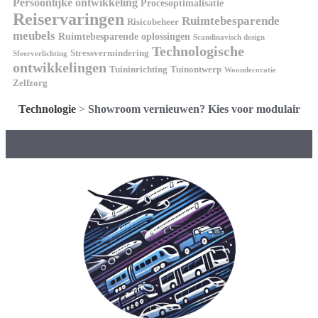
Persoonlijke ontwikkeling
Procesoptimalisatie
Reiservaringen
Ruimtebesparende
Risicobeheer
meubels
Ruimtebesparende oplossingen
Scandinavisch design
Technologische
Stressvermindering
Sfeerverlichting
ontwikkelingen
Tuininrichting
Tuinontwerp
Woondecoratie
Zelfzorg
Technologie
>
Showroom vernieuwen? Kies voor modulair