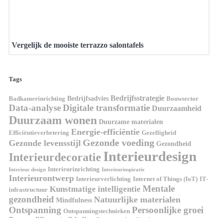
Vergelijk de mooiste terrazzo salontafels
Tags
Bedrijfsstrategie
Bedrijfsadvies
Badkamerinrichting
Bouwsector
Data-analyse
Digitale transformatie
Duurzaamheid
Duurzaam wonen
Duurzame materialen
Energie-efficiëntie
Efficiëntieverbetering
Gezelligheid
Gezonde voeding
Gezonde levensstijl
Gezondheid
Interieurdesign
Interieurdecoratie
Interieurinrichting
Interieur design
Interieurinspiratie
Interieurontwerp
Interieurverlichting
Internet of Things (IoT)
IT-
Mentale
Kunstmatige intelligentie
infrastructuur
gezondheid
Natuurlijke materialen
Mindfulness
Ontspanning
Persoonlijke groei
Ontspanningstechnieken