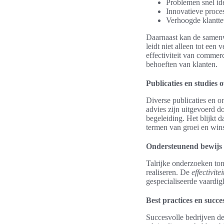
Problemen snel ide
Innovatieve proces
Verhoogde klantte
Daarnaast kan de samenw
leidt niet alleen tot ee
effectiviteit van commer
behoeften van klanten.
Publicaties en studies 
Diverse publicaties en o
advies zijn uitgevoerd d
begeleiding. Het blijkt 
termen van groei en win
Ondersteunend bewijs vo
Talrijke onderzoeken ton
realiseren. De
effectivitei
gespecialiseerde vaardi
Best practices en succ
Succesvolle bedrijven d