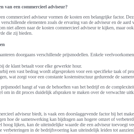
en van een commercieel adviseur?
 een commercieel adviseur vormen de kosten een belangrijke factor. De
n verschillende elementen zoals de ervaring van de adviseur en de aard 
l om niet alleen naar de kosten commercieel adviseur te kijken, maar ook
de die zij bieden.
ven
anteren doorgaans verschillende prijsmodellen. Enkele veelvoorkomende
ij de klant betaalt voor elke gewerkte hour.
arbij een vast bedrag wordt afgesproken voor een specifieke taak of pro
en, wat zorgt voor een constante kostenstructuur gedurende de samen
e prijsmodel hangt af van de behoeften van het bedrijf en de complexite
eel om in dit proces duidelijk afspraken te maken over de verwachte uit
cieel adviseur biedt, is vaak een doorslaggevende factor bij het make
gen hoe de samenwerking kan bijdragen aan hogere omzet of verbeterde
eel hoog lijken, kan de uiteindelijke waarde die een adviseur toevoegt vee
te verbeteringen in de bedrijfsvoering kan uiteindelijk leiden tot aanzien