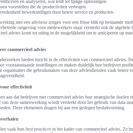
ntificeren en analyseren, wat leidt tot tijdige oplossingen.
sen voorstellen die de productiviteit verhogen.
vredenheid bewerkstelligen door betere service en producten.
erking met een adviseur zorgen voor een frisse blik op bestaande meth
n verbeterde omgeving voor medewerkers maar versterkt ook de algehele 
cieel advies komt tot uiting in de mogelijkheid om te anticiperen op ma
over commercieel advies
nderzoeken bieden inzicht in de effectiviteit van commercieel advies. 
oor vooraanstaande instellingen en maken duidelijk hoe bedrijven profit
dat organisaties die gebruikmaken van deze adviesdiensten vaak betere re
stgevendheid.
or effectiviteit
en aan dat bedrijven met commercieel advies hun strategische doelen e
t
van deze samenwerking wordt versterkt door het gebruik van data-ana
gheden. Deze elementen dragen bij aan een gedegen besluitvorming.
esverhalen
elen vaak hun
best practices
in het kader van commercieel advies. Ze 