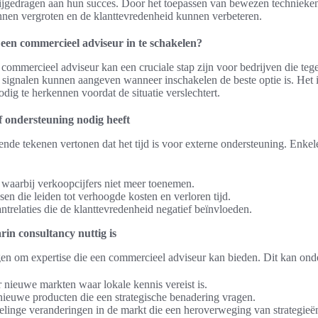
ijgedragen aan hun succes. Door het toepassen van bewezen technieken
nnen vergroten en de klanttevredenheid kunnen verbeteren.
 een commercieel adviseur in te schakelen?
commercieel adviseur kan een cruciale stap zijn voor bedrijven die teg
 signalen kunnen aangeven wanneer inschakelen de beste optie is. Het 
dig te herkennen voordat de situatie verslechtert.
 ondersteuning nodig heeft
lende tekenen vertonen dat het tijd is voor externe ondersteuning. Enk
, waarbij verkoopcijfers niet meer toenemen.
ssen die leiden tot verhoogde kosten en verloren tijd.
trelaties die de klanttevredenheid negatief beïnvloeden.
arin consultancy nuttig is
en om expertise die een commercieel adviseur kan bieden. Dit kan onde
 nieuwe markten waar lokale kennis vereist is.
nieuwe producten die een strategische benadering vragen.
linge veranderingen in de markt die een heroverweging van strategieën