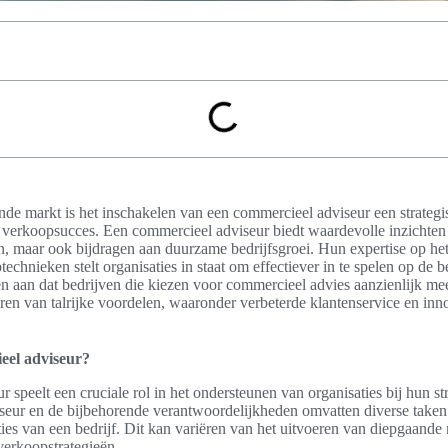
nde markt is het inschakelen van een commercieel adviseur een strategi
n verkoopsucces. Een commercieel adviseur biedt waardevolle inzichten e
n, maar ook bijdragen aan duurzame bedrijfsgroei. Hun expertise op he
echnieken stelt organisaties in staat om effectiever in te spelen op de 
nen aan dat bedrijven die kiezen voor commercieel advies aanzienlijk m
ren van talrijke voordelen, waaronder verbeterde klantenservice en in
eel adviseur?
speelt een cruciale rol in het ondersteunen van organisaties bij hun str
eur en de bijbehorende verantwoordelijkheden omvatten diverse taken d
ties van een bedrijf. Dit kan variëren van het uitvoeren van diepgaande 
 verkoopstrategieën.