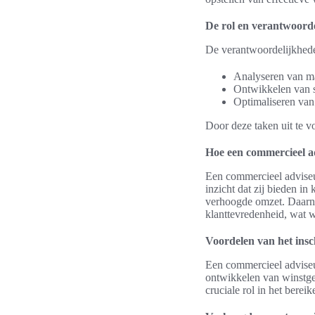
De rol en verantwoord
De verantwoordelijkheden
Analyseren van ma
Ontwikkelen van s
Optimaliseren van k
Door deze taken uit te v
Hoe een commercieel a
Een commercieel adviseu
inzicht dat zij bieden i
verhoogde omzet. Daarnaa
klanttevredenheid, wat w
Voordelen van het ins
Een commercieel adviseur
ontwikkelen van winstgev
cruciale rol in het berei