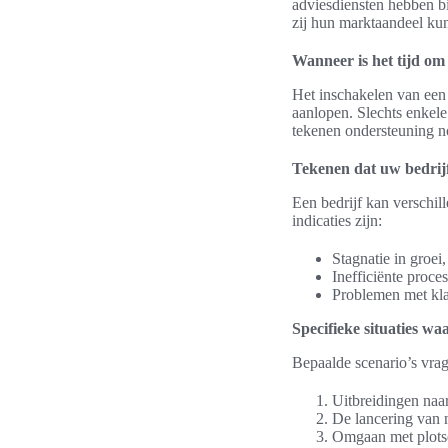
adviesdiensten hebben b
zij hun marktaandeel ku
Wanneer is het tijd om
Het inschakelen van een 
aanlopen. Slechts enkele
tekenen ondersteuning no
Tekenen dat uw bedrijf
Een bedrijf kan verschil
indicaties zijn:
Stagnatie in groei
Inefficiënte proce
Problemen met klan
Specifieke situaties wa
Bepaalde scenario’s vrag
Uitbreidingen naar
De lancering van 
Omgaan met plotse