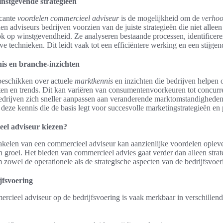
nstgevende strategieën
icante
voordelen commercieel adviseur
is de mogelijkheid om de
verho
 adviseurs bedrijven voorzien van de juiste strategieën die niet alleen 
 op winstgevendheid. Ze analyseren bestaande processen, identificere
e technieken. Dit leidt vaak tot een efficiëntere werking en een stijge
is en branche-inzichten
beschikken over actuele
marktkennis
en inzichten die bedrijven helpen 
iten en trends. Dit kan variëren van consumentenvoorkeuren tot concurr
edrijven zich sneller aanpassen aan veranderende marktomstandigheden
 deze kennis die de basis legt voor succesvolle marketingstrategieën en
el adviseur kiezen?
akelen van een commercieel adviseur kan aanzienlijke voordelen opleve
 en groei. Het bieden van commercieel advies gaat verder dan alleen stra
 zowel de operationele als de strategische aspecten van de bedrijfsvoer
jfsvoering
rcieel adviseur op de bedrijfsvoering is vaak merkbaar in verschillen