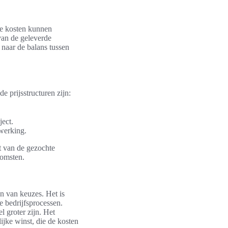
ze kosten kunnen
van de geleverde
 naar de balans tussen
 prijsstructuren zijn:
ject.
werking.
it van de gezochte
komsten.
n van keuzes. Het is
 bedrijfsprocessen.
l groter zijn. Het
lijke winst, die de kosten