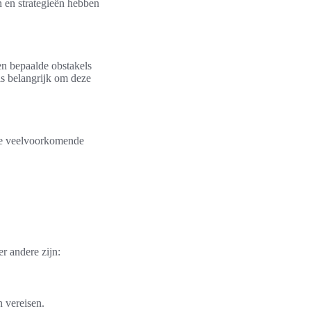
 en strategieën hebben
en bepaalde obstakels
is belangrijk om deze
ele veelvoorkomende
r andere zijn:
 vereisen.