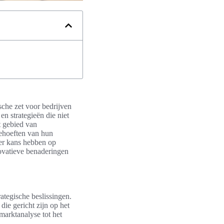
sche zet voor bedrijven
n strategieën die niet
t gebied van
behoeften van hun
eer kans hebben op
novatieve benaderingen
ategische beslissingen.
ie gericht zijn op het
marktanalyse tot het