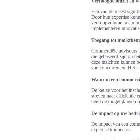
Verhoogde omzet en wi
Een van de meest signif
Door hun expertise kunnen
verkoopvolume, maar ook
implementeren innovatiev
Toegang tot marktkenn
Commerciële adviseurs 
die gebaseerd zijn op fe
deze inzichten kunnen b
van concurrenten. Het is
Waarom een commercie
De keuze voor het insch
streven naar efficiëntie
heeft de mogelijkheid om
De impact op uw bedri
De impact van een comme
expertise kunnen zij: