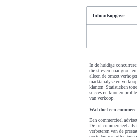
Inhoudsopgave
In de huidige concurrere
die streven naar groei e
alleen de omzet verhoge
marktanalyse en verkoopt
klanten. Statistieken to
succes en kunnen profite
van verkoop.
Wat doet een commerci
Een commercieel adviseur 
De rol commercieel advis
verbeteren van de presta
opstellen van effectieve