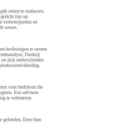
ogde omzet
te realiseren.
gericht zijn op
n verbeterpunten en
nde omzet.
om beslissingen te nemen
entieanalyse. Dankzij
 en zich onderscheiden
 productontwikkeling.
ren voor bedrijven die
tegieën. Een adviseur
ing te verbeteren.
de gebieden. Door hun