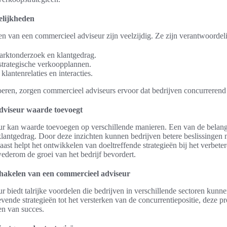
elijkheden
 van een commercieel adviseur zijn veelzijdig. Ze zijn verantwoordeli
rktonderzoek en klantgedrag.
trategische verkoopplannen.
lantenrelaties en interacties.
oeren, zorgen commercieel adviseurs ervoor dat bedrijven concurrerend 
dviseur waarde toevoegt
r kan waarde toevoegen op verschillende manieren. Een van de belangri
n klantgedrag. Door deze inzichten kunnen bedrijven betere beslissingen 
st helpt het ontwikkelen van doeltreffende strategieën bij het verbete
ederom de groei van het bedrijf bevordert.
chakelen van een commercieel adviseur
 biedt talrijke voordelen die bedrijven in verschillende sectoren kunn
ende strategieën tot het versterken van de concurrentiepositie, deze pr
ken van succes.