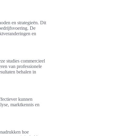
oden en strategieën. Dit
bedrijfsvoering. De
rktveranderingen en
Deze studies commercieel
eren van professionele
sultaten behalen in
ffectiever kunnen
lyse, marktkennis en
benadrukken hoe