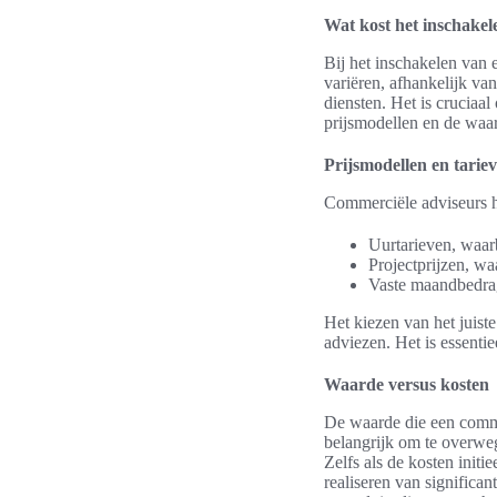
Wat kost het inschakel
Bij het inschakelen van
variëren, afhankelijk va
diensten. Het is cruciaa
prijsmodellen en de waar
Prijsmodellen en tarie
Commerciële adviseurs h
Uurtarieven, waarb
Projectprijzen, wa
Vaste maandbedrag
Het kiezen van het juist
adviezen. Het is essenti
Waarde versus kosten
De waarde die een commer
belangrijk om te overwe
Zelfs als de kosten initi
realiseren van significan