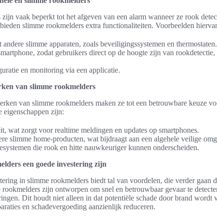
ionele en slimme rookmelders
 zijn vaak beperkt tot het afgeven van een alarm wanneer ze rook detecte
bieden slimme rookmelders extra functionaliteiten. Voorbeelden hiervan
andere slimme apparaten, zoals beveiligingssystemen en thermostaten.
martphone, zodat gebruikers direct op de hoogte zijn van rookdetectie,
ratie en monitoring via een applicatie.
rken van slimme rookmelders
erken van slimme rookmelders maken ze tot een betrouwbare keuze v
e eigenschappen zijn:
it, wat zorgt voor realtime meldingen en updates op smartphones.
dere slimme home-producten, wat bijdraagt aan een algehele veilige om
tiesystemen die rook en hitte nauwkeuriger kunnen onderscheiden.
ders een goede investering zijn
ering in slimme rookmelders biedt tal van voordelen, die verder gaan d
rookmelders zijn ontworpen om snel en betrouwbaar gevaar te detecter
ringen. Dit houdt niet alleen in dat potentiële schade door brand word
araties en schadevergoeding aanzienlijk reduceren.