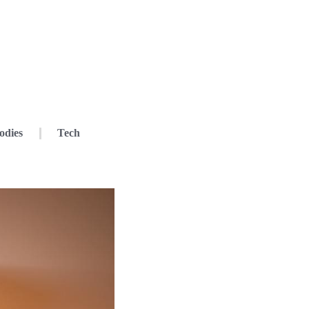
odies
Tech