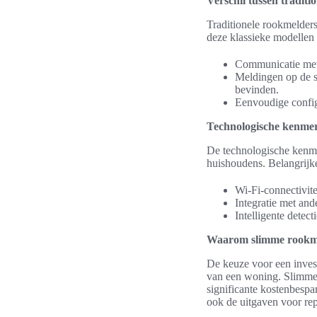
Verschil tussen tradit
Traditionele rookmelders
deze klassieke modellen 
Communicatie met 
Meldingen op de s
bevinden.
Eenvoudige configu
Technologische kenme
De technologische kenm
huishoudens. Belangrijk
Wi-Fi-connectivite
Integratie met an
Intelligente detec
Waarom slimme rookmel
De keuze voor een invest
van een woning. Slimme 
significante kostenbespa
ook de uitgaven voor rep