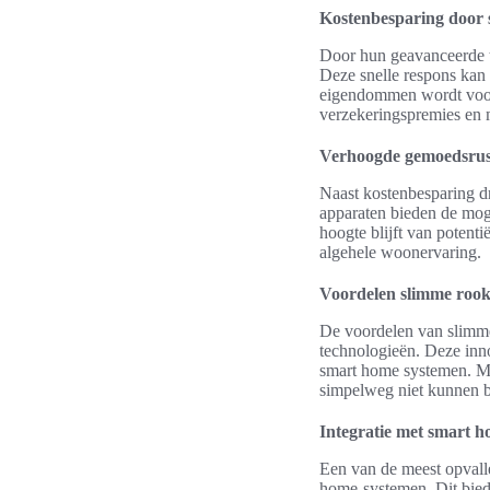
Kostenbesparing door s
Door hun geavanceerde t
Deze snelle respons kan 
eigendommen wordt voork
verzekeringspremies en 
Verhoogde gemoedsrust
Naast kostenbesparing d
apparaten bieden de mog
hoogte blijft van potenti
algehele woonervaring.
Voordelen slimme roo
De voordelen van slimme 
technologieën. Deze inn
smart home systemen. Me
simpelweg niet kunnen b
Integratie met smart 
Een van de meest opvall
home-systemen. Dit biedt