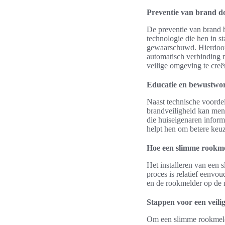
Preventie van brand d
De preventie van brand b
technologie die hen in st
gewaarschuwd. Hierdoor
automatisch verbinding m
veilige omgeving te creë
Educatie en bewustwor
Naast technische voordel
brandveiligheid kan men
die huiseigenaren infor
helpt hen om betere keu
Hoe een slimme rookme
Het installeren van een 
proces is relatief eenvou
en de rookmelder op de m
Stappen voor een veilige
Om een slimme rookmelde