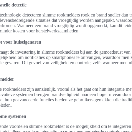
nelle detectie
echnologie detecteren slimme rookmelders rook en brand sneller dan tr
levensbedreigende situaties dat vroegtijdig worden aangepakt, waardo
omen. Wanneer een brand vroegtijdig wordt opgemerkt, kan dit leiden
minder kosten voor herstelwerkzaamheden.
 voor huiseigenaren
raagt de investering in slimme rookmelders bij aan de gemoedsrust van
elijkheid om notificaties op smartphones te ontvangen, waardoor men z
ële gevaren. Dit gevoel van veiligheid en controle, zelfs wanneer men nie
kmelder
rookmelders zijn aanzienlijk, vooral als het gaat om hun integratie m
ovatieve systemen brengen brandveiligheid naar een hoger niveau door
t hun geavanceerde functies bieden ze gebruikers gemakken die tradit
ieden.
home-systemen
ende voordelen slimme rookmelder is de mogelijkheid om te integreren
 niet alleen naadloze interactie maar ook een verbeterde controle over 