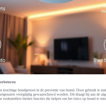
verbeteren
en krachtige bondgenoot in de preventie van brand. Door gebruik te m
eigenaren vroegtijdig gewaarschuwd worden. Dit draagt bij aan de alg
e rookmelders bieden functies die helpen om het risico op brand te min