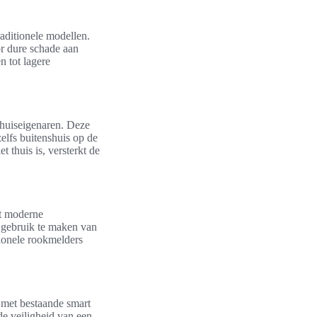
aditionele modellen.
or dure schade aan
 tot lagere
 huiseigenaren. Deze
elfs buitenshuis op de
t thuis is, versterkt de
et moderne
 gebruik te maken van
ionele rookmelders
 met bestaande smart
de veiligheid van een