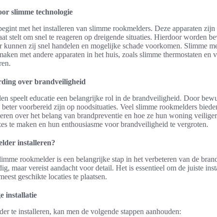
oor slimme technologie
egint met het installeren van slimme rookmelders. Deze apparaten zijn 
aat stelt om snel te reageren op dreigende situaties. Hierdoor worden be
 kunnen zij snel handelen en mogelijke schade voorkomen. Slimme m
aken met andere apparaten in het huis, zoals slimme thermostaten en v
ren.
ding over brandveiligheid
en speelt educatie een belangrijke rol in de brandveiligheid. Door be
 beter voorbereid zijn op noodsituaties. Veel slimme rookmelders bied
meren over het belang van brandpreventie en hoe ze hun woning veilig
zes te maken en hun enthousiasme voor brandveiligheid te vergroten.
lder installeren?
slimme rookmelder is een belangrijke stap in het verbeteren van de brand
dig, maar vereist aandacht voor detail. Het is essentieel om de juiste inst
eest geschikte locaties te plaatsen.
 installatie
r te installeren, kan men de volgende stappen aanhouden: