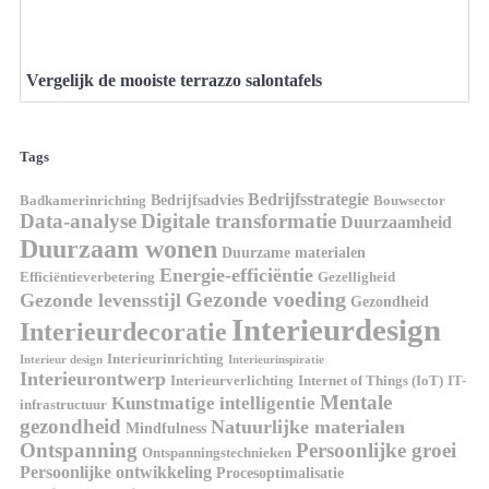
Vergelijk de mooiste terrazzo salontafels
Tags
Bedrijfsstrategie
Bedrijfsadvies
Badkamerinrichting
Bouwsector
Data-analyse
Digitale transformatie
Duurzaamheid
Duurzaam wonen
Duurzame materialen
Energie-efficiëntie
Efficiëntieverbetering
Gezelligheid
Gezonde voeding
Gezonde levensstijl
Gezondheid
Interieurdesign
Interieurdecoratie
Interieurinrichting
Interieur design
Interieurinspiratie
Interieurontwerp
Interieurverlichting
Internet of Things (IoT)
IT-
Mentale
Kunstmatige intelligentie
infrastructuur
gezondheid
Natuurlijke materialen
Mindfulness
Ontspanning
Persoonlijke groei
Ontspanningstechnieken
Persoonlijke ontwikkeling
Procesoptimalisatie