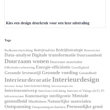
Kies een design deurkruk voor een luxe uitstraling
Tags
Bedrijfsstrategie
Bedrijfsadvies
Badkamerinrichting
Bouwsector
Data-analyse
Digitale transformatie
Duurzaamheid
Duurzaam wonen
Duurzame materialen
Energie-efficiëntie
Efficiëntieverbetering
Gezelligheid
Gezonde voeding
Gezonde levensstijl
Gezondheid
Interieurdesign
Interieurdecoratie
Interieurinrichting
Interieur design
Interieurinspiratie
Interieurontwerp
Interieurverlichting
Internet of Things (IoT)
IT-
Mentale
Kunstmatige intelligentie
infrastructuur
gezondheid
Natuurlijke materialen
Mindfulness
Ontspanning
Persoonlijke groei
Ontspanningstechnieken