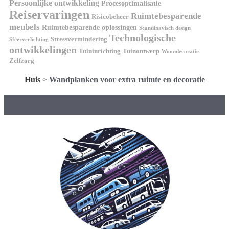
Persoonlijke ontwikkeling
Procesoptimalisatie
Reiservaringen
Ruimtebesparende
Risicobeheer
meubels
Ruimtebesparende oplossingen
Scandinavisch design
Technologische
Stressvermindering
Sfeerverlichting
ontwikkelingen
Tuininrichting
Tuinontwerp
Woondecoratie
Zelfzorg
Huis
>
Wandplanken voor extra ruimte en decoratie