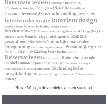
Duurzaam wonen
Duurzame materialen
Energie-efficiëntie
Efficiëntieverbetering
Gezelligheid
Gezonde voeding
Gezonde levensstijl
Gezondheid
Interieurdesign
Interieurdecoratie
Interieurinrichting
Interieur design
Interieurinspiratie
Interieurontwerp
Interieurverlichting
Internet of Things (IoT)
IT-
Mentale
Kunstmatige intelligentie
infrastructuur
gezondheid
Natuurlijke materialen
Mindfulness
Ontspanning
Persoonlijke groei
Ontspanningstechnieken
Persoonlijke ontwikkeling
Procesoptimalisatie
Reiservaringen
Ruimtebesparende
Risicobeheer
meubels
Ruimtebesparende oplossingen
Scandinavisch design
Technologische
Stressvermindering
Sfeerverlichting
ontwikkelingen
Tuininrichting
Tuinontwerp
Woondecoratie
Zelfzorg
Huis
>
Wat zijn de voordelen van een smart tv?