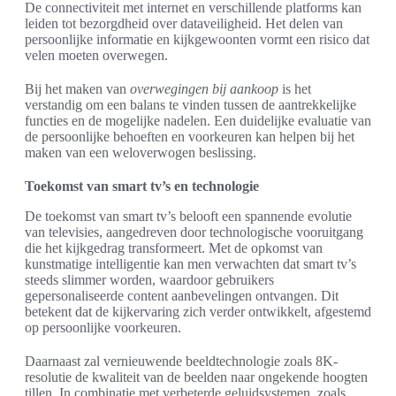
De connectiviteit met internet en verschillende platforms kan
leiden tot bezorgdheid over dataveiligheid. Het delen van
persoonlijke informatie en kijkgewoonten vormt een risico dat
velen moeten overwegen.
Bij het maken van
overwegingen bij aankoop
is het
verstandig om een balans te vinden tussen de aantrekkelijke
functies en de mogelijke nadelen. Een duidelijke evaluatie van
de persoonlijke behoeften en voorkeuren kan helpen bij het
maken van een weloverwogen beslissing.
Toekomst van smart tv’s en technologie
De toekomst van smart tv’s belooft een spannende evolutie
van televisies, aangedreven door technologische vooruitgang
die het kijkgedrag transformeert. Met de opkomst van
kunstmatige intelligentie kan men verwachten dat smart tv’s
steeds slimmer worden, waardoor gebruikers
gepersonaliseerde content aanbevelingen ontvangen. Dit
betekent dat de kijkervaring zich verder ontwikkelt, afgestemd
op persoonlijke voorkeuren.
Daarnaast zal vernieuwende beeldtechnologie zoals 8K-
resolutie de kwaliteit van de beelden naar ongekende hoogten
tillen. In combinatie met verbeterde geluidsystemen, zoals