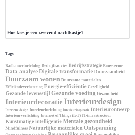
Hoe kies je een zwevend nachtkastje?
Tags
Bedrijfsstrategie
Bedrijfsadvies
Badkamerinrichting
Bouwsector
Data-analyse
Digitale transformatie
Duurzaamheid
Duurzaam wonen
Duurzame materialen
Energie-efficiëntie
Efficiëntieverbetering
Gezelligheid
Gezonde voeding
Gezonde levensstijl
Gezondheid
Interieurdesign
Interieurdecoratie
Interieurontwerp
Interieurinrichting
Interieur design
Interieurinspiratie
Interieurverlichting
Internet of Things (IoT)
IT-infrastructuur
Mentale gezondheid
Kunstmatige intelligentie
Ontspanning
Natuurlijke materialen
Mindfulness
Persoonlijke groei
Persoonlijke
Ontspanningstechnieken