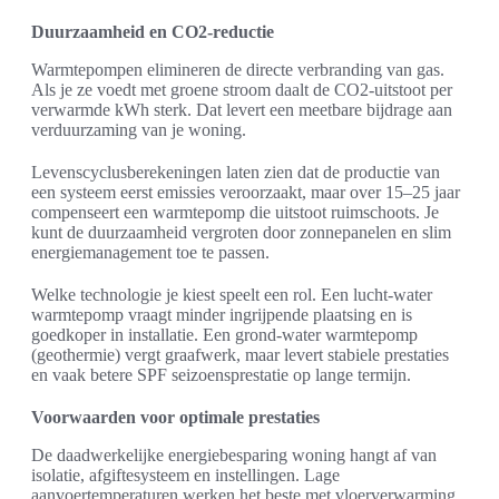
Duurzaamheid en CO2-reductie
Warmtepompen elimineren de directe verbranding van gas.
Als je ze voedt met groene stroom daalt de CO2-uitstoot per
verwarmde kWh sterk. Dat levert een meetbare bijdrage aan
verduurzaming van je woning.
Levenscyclusberekeningen laten zien dat de productie van
een systeem eerst emissies veroorzaakt, maar over 15–25 jaar
compenseert een warmtepomp die uitstoot ruimschoots. Je
kunt de duurzaamheid vergroten door zonnepanelen en slim
energiemanagement toe te passen.
Welke technologie je kiest speelt een rol. Een lucht-water
warmtepomp vraagt minder ingrijpende plaatsing en is
goedkoper in installatie. Een grond-water warmtepomp
(geothermie) vergt graafwerk, maar levert stabiele prestaties
en vaak betere SPF seizoensprestatie op lange termijn.
Voorwaarden voor optimale prestaties
De daadwerkelijke energiebesparing woning hangt af van
isolatie, afgiftesysteem en instellingen. Lage
aanvoertemperaturen werken het beste met vloerverwarming