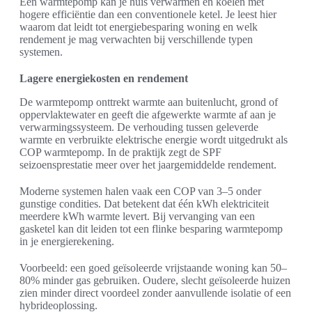
Een warmtepomp kan je huis verwarmen en koelen met
hogere efficiëntie dan een conventionele ketel. Je leest hier
waarom dat leidt tot energiebesparing woning en welk
rendement je mag verwachten bij verschillende typen
systemen.
Lagere energiekosten en rendement
De warmtepomp onttrekt warmte aan buitenlucht, grond of
oppervlaktewater en geeft die afgewerkte warmte af aan je
verwarmingssysteem. De verhouding tussen geleverde
warmte en verbruikte elektrische energie wordt uitgedrukt als
COP warmtepomp. In de praktijk zegt de SPF
seizoensprestatie meer over het jaargemiddelde rendement.
Moderne systemen halen vaak een COP van 3–5 onder
gunstige condities. Dat betekent dat één kWh elektriciteit
meerdere kWh warmte levert. Bij vervanging van een
gasketel kan dit leiden tot een flinke besparing warmtepomp
in je energierekening.
Voorbeeld: een goed geïsoleerde vrijstaande woning kan 50–
80% minder gas gebruiken. Oudere, slecht geïsoleerde huizen
zien minder direct voordeel zonder aanvullende isolatie of een
hybrideoplossing.