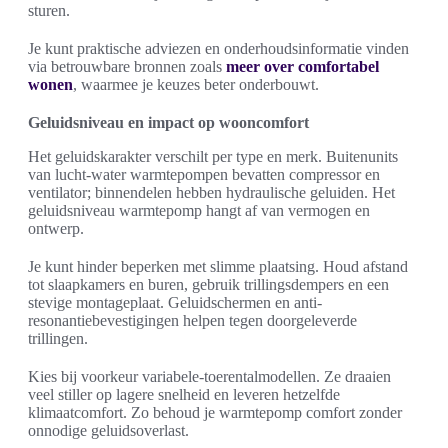
sturen.
Je kunt praktische adviezen en onderhoudsinformatie vinden
via betrouwbare bronnen zoals
meer over comfortabel
wonen
, waarmee je keuzes beter onderbouwt.
Geluidsniveau en impact op wooncomfort
Het geluidskarakter verschilt per type en merk. Buitenunits
van lucht-water warmtepompen bevatten compressor en
ventilator; binnendelen hebben hydraulische geluiden. Het
geluidsniveau warmtepomp hangt af van vermogen en
ontwerp.
Je kunt hinder beperken met slimme plaatsing. Houd afstand
tot slaapkamers en buren, gebruik trillingsdempers en een
stevige montageplaat. Geluidschermen en anti-
resonantiebevestigingen helpen tegen doorgeleverde
trillingen.
Kies bij voorkeur variabele-toerentalmodellen. Ze draaien
veel stiller op lagere snelheid en leveren hetzelfde
klimaatcomfort. Zo behoud je warmtepomp comfort zonder
onnodige geluidsoverlast.