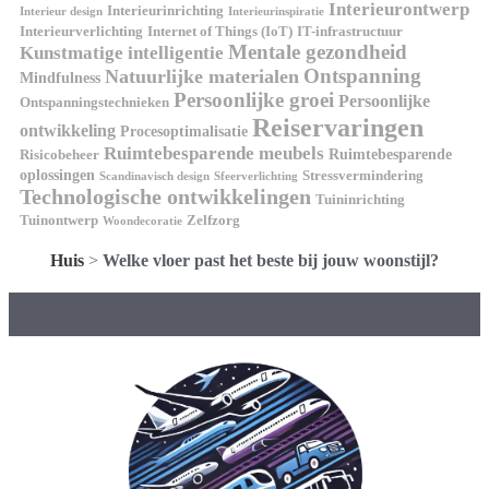
Interieurontwerp
Interieurinrichting
Interieur design
Interieurinspiratie
Interieurverlichting
Internet of Things (IoT)
IT-infrastructuur
Mentale gezondheid
Kunstmatige intelligentie
Ontspanning
Natuurlijke materialen
Mindfulness
Persoonlijke groei
Persoonlijke
Ontspanningstechnieken
Reiservaringen
ontwikkeling
Procesoptimalisatie
Ruimtebesparende meubels
Ruimtebesparende
Risicobeheer
oplossingen
Stressvermindering
Scandinavisch design
Sfeerverlichting
Technologische ontwikkelingen
Tuininrichting
Tuinontwerp
Zelfzorg
Woondecoratie
Huis
>
Welke vloer past het beste bij jouw woonstijl?