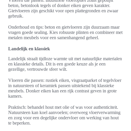
Vloeren die passen: industriële vloeropties zoals gepolijst
beton, betonlook tegels of donker eiken geven karakter.
Gietvloeren zijn geschikt voor open plattegronden en zwaar
gebruik.
Onderhoud en tips: beton en gietvloeren zijn duurzaam maar
vragen goede sealing. Kies robuuste plinten en combineer met
metalen meubels voor een samenhangend geheel.
Landelijk en klassiek
Landelijk straalt tijdloze warmte uit met natuurlijke materialen
en klassieke details. Dit is een goede keuze als je een
gezellige, vertrouwde sfeer wilt.
Vloeren die passen: rustiek eiken, visgraatparket of tegelvloer
in natuursteen of keramiek passen uitstekend bij klassieke
meubels. Donker eiken kan een rijk contrast geven in grote
kamers.
Praktisch: behandel hout met olie of was voor authenticiteit.
Natuursteen kan koel aanvoelen; overweeg vloerverwarming
en zorg voor een degelijke ondervloer om werking van hout
te beperken.