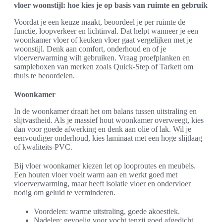
vloer woonstijl: hoe kies je op basis van ruimte en gebruik
Voordat je een keuze maakt, beoordeel je per ruimte de
functie, loopverkeer en lichtinval. Dat helpt wanneer je een
woonkamer vloer of keuken vloer gaat vergelijken met je
woonstijl. Denk aan comfort, onderhoud en of je
vloerverwarming wilt gebruiken. Vraag proefplanken en
sampleboxen van merken zoals Quick-Step of Tarkett om
thuis te beoordelen.
Woonkamer
In de woonkamer draait het om balans tussen uitstraling en
slijtvastheid. Als je massief hout woonkamer overweegt, kies
dan voor goede afwerking en denk aan olie of lak. Wil je
eenvoudiger onderhoud, kies laminaat met een hoge slijtlaag
of kwaliteits-PVC.
Bij vloer woonkamer kiezen let op looproutes en meubels.
Een houten vloer voelt warm aan en werkt goed met
vloerverwarming, maar heeft isolatie vloer en ondervloer
nodig om geluid te verminderen.
Voordelen: warme uitstraling, goede akoestiek.
Nadelen: gevoelig voor vocht tenzij goed afgedicht.