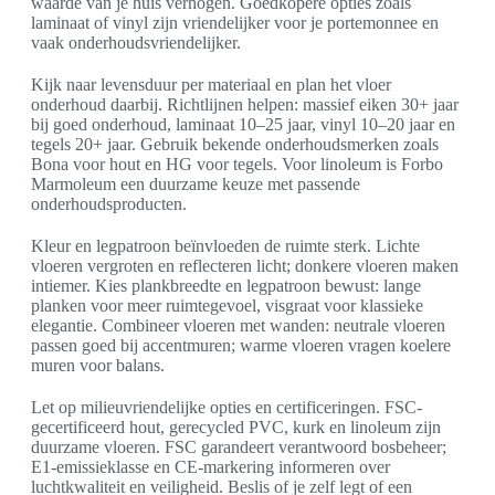
waarde van je huis verhogen. Goedkopere opties zoals
laminaat of vinyl zijn vriendelijker voor je portemonnee en
vaak onderhoudsvriendelijker.
Kijk naar levensduur per materiaal en plan het vloer
onderhoud daarbij. Richtlijnen helpen: massief eiken 30+ jaar
bij goed onderhoud, laminaat 10–25 jaar, vinyl 10–20 jaar en
tegels 20+ jaar. Gebruik bekende onderhoudsmerken zoals
Bona voor hout en HG voor tegels. Voor linoleum is Forbo
Marmoleum een duurzame keuze met passende
onderhoudsproducten.
Kleur en legpatroon beïnvloeden de ruimte sterk. Lichte
vloeren vergroten en reflecteren licht; donkere vloeren maken
intiemer. Kies plankbreedte en legpatroon bewust: lange
planken voor meer ruimtegevoel, visgraat voor klassieke
elegantie. Combineer vloeren met wanden: neutrale vloeren
passen goed bij accentmuren; warme vloeren vragen koelere
muren voor balans.
Let op milieuvriendelijke opties en certificeringen. FSC-
gecertificeerd hout, gerecycled PVC, kurk en linoleum zijn
duurzame vloeren. FSC garandeert verantwoord bosbeheer;
E1-emissieklasse en CE-markering informeren over
luchtkwaliteit en veiligheid. Beslis of je zelf legt of een