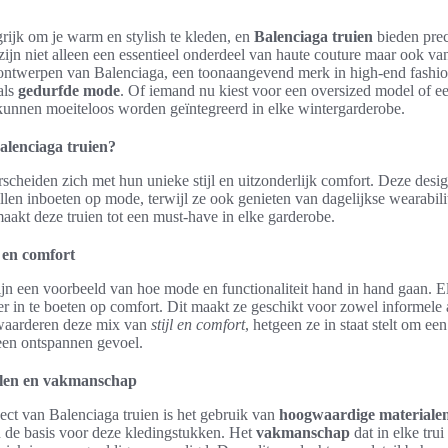
grijk om je warm en stylish te kleden, en
Balenciaga truien
bieden prec
zijn niet alleen een essentieel onderdeel van haute couture maar ook v
 ontwerpen van Balenciaga, een toonaangevend merk in high-end fashio
als
gedurfde mode
. Of iemand nu kiest voor een oversized model of ee
n kunnen moeiteloos worden geïntegreerd in elke wintergarderobe.
lenciaga truien?
scheiden zich met hun unieke stijl en uitzonderlijk comfort. Deze design
llen inboeten op mode, terwijl ze ook genieten van dagelijkse wearabili
aakt deze truien tot een must-have in elke garderobe.
l en comfort
jn een voorbeeld van hoe mode en functionaliteit hand in hand gaan. El
der in te boeten op comfort. Dit maakt ze geschikt voor zowel informele
waarderen deze mix van
stijl en comfort
, hetgeen ze in staat stelt om ee
en ontspannen gevoel.
len en vakmanschap
ect van Balenciaga truien is het gebruik van
hoogwaardige materiale
 de basis voor deze kledingstukken. Het
vakmanschap
dat in elke tru