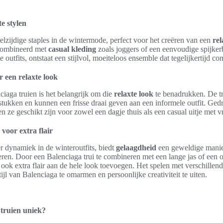
e stylen
eelzijdige staples in de wintermode, perfect voor het creëren van een
rel
combineerd met
casual kleding
zoals joggers of een eenvoudige spijker
e outfits, ontstaat een stijlvol, moeiteloos ensemble dat tegelijkertijd co
r een relaxte look
ciaga truien is het belangrijk om die
relaxte look
te benadrukken. De tr
stukken en kunnen een frisse draai geven aan een informele outfit. Ged
n ze geschikt zijn voor zowel een dagje thuis als een casual uitje met v
voor extra flair
 dynamiek in de winteroutfits, biedt
gelaagdheid
een geweldige manier
neren. Door een Balenciaga trui te combineren met een lange jas of een 
 ook extra flair aan de hele look toevoegen. Het spelen met verschillend
jl van Balenciaga te omarmen en persoonlijke creativiteit te uiten.
truien uniek?