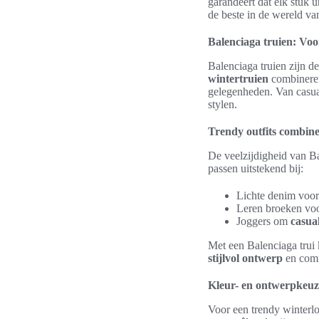
garandeert dat elk stuk 
de beste in de wereld va
Balenciaga truien: Voo
Balenciaga truien zijn 
wintertruien
combiner
gelegenheden. Van casual
stylen.
Trendy outfits combin
De veelzijdigheid van B
passen uitstekend bij:
Lichte denim voor 
Leren broeken voo
Joggers om
casua
Met een Balenciaga trui 
stijlvol ontwerp
en comf
Kleur- en ontwerpkeuz
Voor een trendy winterlo