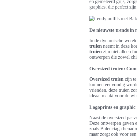
en gemêleerd grijs, zorg
graphics, die perfect zij
De nieuwste trends in 
In de dynamische wereld 
truien
neemt in deze kou
truien
zijn niet alleen f
ontwerpen die zowel chic 
Oversized truien: Comfo
Oversized truien
zijn te
kunnen eenvoudig worden
vrienden, deze truien zo
ideaal maakt voor de wi
Logoprints en graphic 
Naast de oversized pasv
Deze ontwerpen geven e
zoals Balenciaga benadru
maar zorgt ook voor een