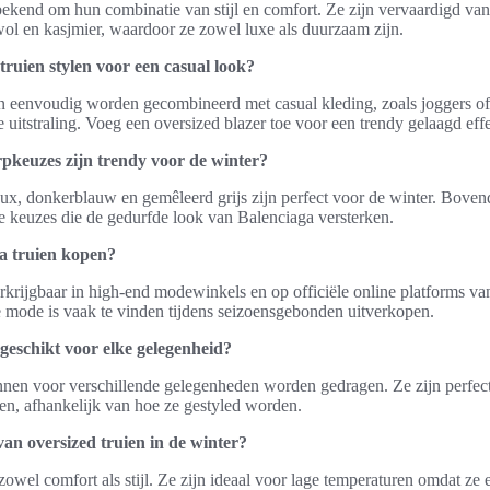
 bekend om hun combinatie van stijl en comfort. Ze zijn vervaardigd v
ol en kasjmier, waardoor ze zowel luxe als duurzaam zijn.
truien stylen voor een casual look?
n eenvoudig worden gecombineerd met casual kleding, zoals joggers of
le uitstraling. Voeg een oversized blazer toe voor een trendy gelaagd effe
pkeuzes zijn trendy voor de winter?
aux, donkerblauw en gemêleerd grijs zijn perfect voor de winter. Bovend
e keuzes die de gedurfde look van Balenciaga versterken.
a truien kopen?
erkrijgbaar in high-end modewinkels en op officiële online platforms v
ve mode is vaak te vinden tijdens seizoensgebonden uitverkopen.
 geschikt voor elke gelegenheid?
nnen voor verschillende gelegenheden worden gedragen. Ze zijn perfect
n, afhankelijk van hoe ze gestyled worden.
van oversized truien in de winter?
zowel comfort als stijl. Ze zijn ideaal voor lage temperaturen omdat ze