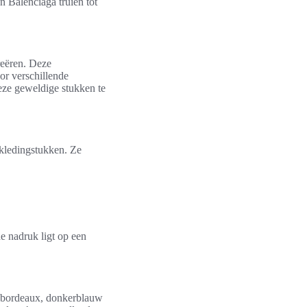
n Balenciaga truien tot
reëren. Deze
or verschillende
deze geweldige stukken te
 kledingstukken. Ze
e nadruk ligt op een
ls bordeaux, donkerblauw