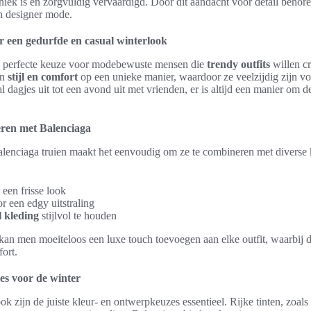
uniek is en zorgvuldig vervaardigd. Door dit aandacht voor detail behore
n designer mode.
r een gedurfde en casual winterlook
de perfecte keuze voor modebewuste mensen die
trendy outfits
willen c
en
stijl en comfort
op een unieke manier, waardoor ze veelzijdig zijn vo
 dagjes uit tot een avond uit met vrienden, er is altijd een manier om 
eren met Balenciaga
alenciaga truien maakt het eenvoudig om ze te combineren met diverse
een frisse look
r een edgy uitstraling
l kleding
stijlvol te houden
kan men moeiteloos een luxe touch toevoegen aan elke outfit, waarbij d
ort.
es voor de winter
ok zijn de juiste kleur- en ontwerpkeuzes essentieel. Rijke tinten, zoa