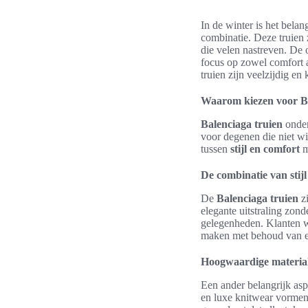
In de winter is het belan
combinatie. Deze truien 
die velen nastreven. De
focus op zowel comfort 
truien zijn veelzijdig e
Waarom kiezen voor Ba
Balenciaga truien
onder
voor degenen die niet wi
tussen
stijl en comfort
m
De combinatie van stij
De
Balenciaga truien
zi
elegante uitstraling zon
gelegenheden. Klanten 
maken met behoud van e
Hoogwaardige materia
Een ander belangrijk asp
en luxe knitwear vormen