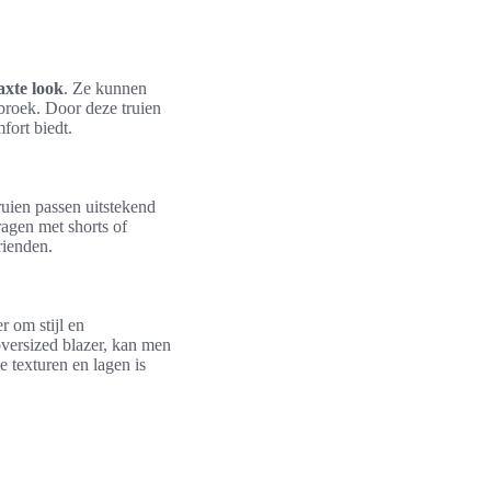
axte look
. Ze kunnen
broek. Door deze truien
mfort biedt.
uien passen uitstekend
ragen met shorts of
rienden.
 om stijl en
oversized blazer, kan men
e texturen en lagen is