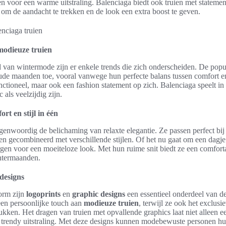
en voor een warme uitstraling. Balenciaga biedt ook truien met statemen
n om de aandacht te trekken en de look een extra boost te geven.
modieuze truien
van wintermode zijn er enkele trends die zich onderscheiden. De popul
de maanden toe, vooral vanwege hun perfecte balans tussen comfort en
unctioneel, maar ook een fashion statement op zich. Balenciaga speelt in
als veelzijdig zijn.
rt en stijl in één
genwoordig de belichaming van relaxte elegantie. Ze passen perfect bij 
 gecombineerd met verschillende stijlen. Of het nu gaat om een dagje 
rgen voor een moeiteloze look. Met hun ruime snit biedt ze een comfor
ntermaanden.
designs
orm zijn
logoprints
en
graphic designs
een essentieel onderdeel van d
en persoonlijke touch aan
modieuze truien
, terwijl ze ook het exclu
kken. Het dragen van truien met opvallende graphics laat niet alleen ee
 trendy uitstraling. Met deze designs kunnen modebewuste personen hun