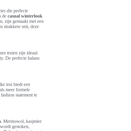
ies die perfecte
an de
casual winterlook
n, zijn gemaakt met een
n strakkere snit, deze
er truien zijn ideaal
ty. De perfecte balans
ke trui biedt een
 als meer formele
n fashion statement te
n
. Merinowol, kasjmier
i wordt gestoken,