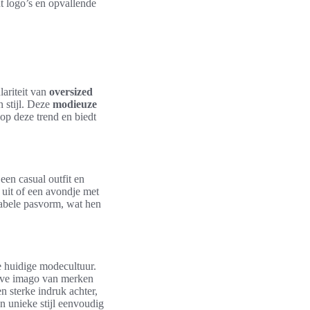
t logo’s en opvallende
ariteit van
oversized
 stijl. Deze
modieuze
 op deze trend en biedt
een casual outfit en
uit of een avondje met
tabele pasvorm, wat hen
e huidige modecultuur.
sieve imago van merken
n sterke indruk achter,
 unieke stijl eenvoudig