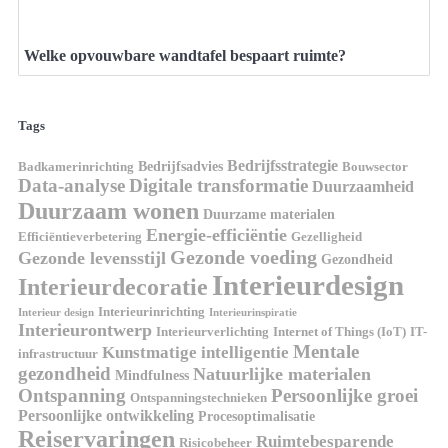
Welke opvouwbare wandtafel bespaart ruimte?
Tags
Bedrijfsstrategie
Bedrijfsadvies
Badkamerinrichting
Bouwsector
Data-analyse
Digitale transformatie
Duurzaamheid
Duurzaam wonen
Duurzame materialen
Energie-efficiëntie
Efficiëntieverbetering
Gezelligheid
Gezonde voeding
Gezonde levensstijl
Gezondheid
Interieurdesign
Interieurdecoratie
Interieurinrichting
Interieur design
Interieurinspiratie
Interieurontwerp
Interieurverlichting
Internet of Things (IoT)
IT-
Mentale
Kunstmatige intelligentie
infrastructuur
gezondheid
Natuurlijke materialen
Mindfulness
Ontspanning
Persoonlijke groei
Ontspanningstechnieken
Persoonlijke ontwikkeling
Procesoptimalisatie
Reiservaringen
Ruimtebesparende
Risicobeheer