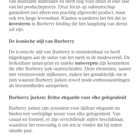
van duurzame materialen en heeft oog voor detail in elke fase
van het productieproces. Deze focus op
vakmanschap
garandeert niet alleen een prachtig afgewerkt product, maar
ook een lange levensduur. Klanten waarderen het feit dat ze
investeren
in
Burberry kleding
die hen langdurig van dienst
zal zijn.
De iconische stijl van Burberry
De
iconische stijl
van Burberry is onmiskenbaar en heeft
bijgedragen aan de status van het merk in de modewereld. De
herkenbare tartan-print en unieke
ontwerpen
zijn kenmerken
die elke Burberry jurk onderscheiden. Deze elementen, samen
met vernieuwende stijlkeuzes, maken het gemakkelijk om te
zien waarom Burberry jurken zowel mode-enthousiastelingen
als beroemdheden aanspreken.
Burberry jurken: Britse elegantie voor elke gelegenheid
Burberry jurken zijn synoniem voor tijdloze elegantie en
bieden een veelzijdige keuze voor elke gelegenheid. Van
casual tot formeel, er zijn
verschillende stijlen
beschikbaar,
waardoor het eenvoudig is om iets te vinden dat bij iedere
situatie past.