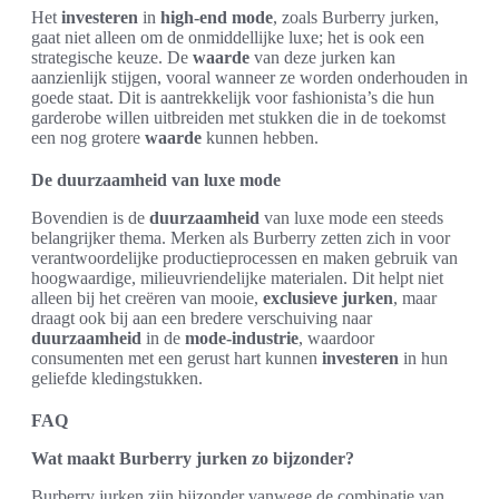
Het
investeren
in
high-end mode
, zoals Burberry jurken,
gaat niet alleen om de onmiddellijke luxe; het is ook een
strategische keuze. De
waarde
van deze jurken kan
aanzienlijk stijgen, vooral wanneer ze worden onderhouden in
goede staat. Dit is aantrekkelijk voor fashionista’s die hun
garderobe willen uitbreiden met stukken die in de toekomst
een nog grotere
waarde
kunnen hebben.
De duurzaamheid van luxe mode
Bovendien is de
duurzaamheid
van luxe mode een steeds
belangrijker thema. Merken als Burberry zetten zich in voor
verantwoordelijke productieprocessen en maken gebruik van
hoogwaardige, milieuvriendelijke materialen. Dit helpt niet
alleen bij het creëren van mooie,
exclusieve jurken
, maar
draagt ook bij aan een bredere verschuiving naar
duurzaamheid
in de
mode-industrie
, waardoor
consumenten met een gerust hart kunnen
investeren
in hun
geliefde kledingstukken.
FAQ
Wat maakt Burberry jurken zo bijzonder?
Burberry jurken zijn bijzonder vanwege de combinatie van