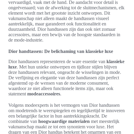
vervaardigd, vaak met de hand. De aandacht voor detail is
ongeëvenaard; van de afwerking tot de sluitmechanismen, elk
element wordt met het grootste inzicht ontworpen. Dit
vakmanschap niet alleen maakt de handtassen visueel
aantrekkelijk, maar garandeert ook functionaliteit en
duurzaamheid. Dior handtassen zijn dan ook niet zomaar
accessoires, maar een bewijs van de hoogste standaarden in
de mode-industrie.
Dior handtassen: De belichaming van klassieke luxe
Dior handtassen representeren de ware essentie van
klassieke
luxe
. Met hun unieke ontwerpen en tijdloze stijlen blijven
deze handtassen relevant, ongeacht de wisselingen in mode.
De verfijning en elegantie van deze handtassen zijn perfect
afgestemd op de wensen van de moderne consument,
waardoor ze niet alleen functionele items zijn, maar ook
statement
modeaccessoires
.
Volgens modeexperts is het vermogen van Dior handtassen
om modetrends te weerspiegelen en tegelijkertijd te innoveren
een belangrijke factor in hun aantrekkingskracht. De
combinatie van
hoogwaardige materialen
met meesterlijk
vakmanschap maakt ze tot een synoniem voor luxe. Het
dragen van een Dior handtas betekent het omarmen van een