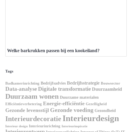
Welke barkrukken passen bij een kookeiland?
Tags
Bedrijfsstrategie
Bedrijfsadvies
Badkamerinrichting
Bouwsector
Data-analyse
Digitale transformatie
Duurzaamheid
Duurzaam wonen
Duurzame materialen
Energie-efficiëntie
Efficiëntieverbetering
Gezelligheid
Gezonde voeding
Gezonde levensstijl
Gezondheid
Interieurdesign
Interieurdecoratie
Interieurinrichting
Interieur design
Interieurinspiratie
Interieurontwerp
Interieurverlichting
Internet of Things (IoT)
IT-