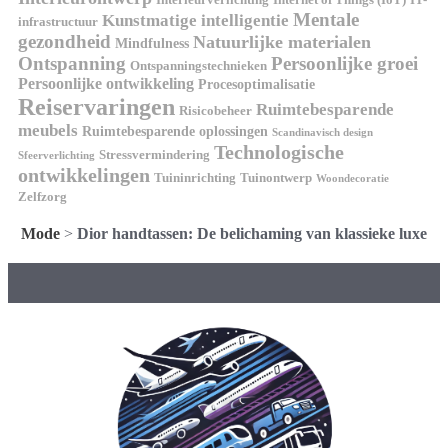
Mentale
Kunstmatige intelligentie
infrastructuur
gezondheid
Natuurlijke materialen
Mindfulness
Ontspanning
Persoonlijke groei
Ontspanningstechnieken
Persoonlijke ontwikkeling
Procesoptimalisatie
Reiservaringen
Ruimtebesparende
Risicobeheer
meubels
Ruimtebesparende oplossingen
Scandinavisch design
Technologische
Stressvermindering
Sfeerverlichting
ontwikkelingen
Tuininrichting
Tuinontwerp
Woondecoratie
Zelfzorg
Mode
>
Dior handtassen: De belichaming van klassieke luxe