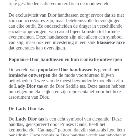
rijke geschiedenis die verankerd is in de modewereld.
De exclusiviteit van Dior handtassen zorgt ervoor dat ze niet
zomaar accessoires zijn, maar betekenisvolle toevoegingen
aan elke outfit. Ze onderscheiden de drager in verschillende
sociale omgevingen, van casual bijeenkomsten tot formele
evenementen. Deze handtassen zijn niet alleen een symbool
van stijl, maar ook een investering in een stuk
klassieke luxe
dat generaties kan overstijgen.
Populaire Dior handtassen en hun iconische ontwerpen
De wereld van
populaire Dior handtassen
is gevuld met
iconische ontwerpen
die de mode voortdurend blijven
beïnvloeden. Twee van de meest bewonderde modellen zijn
de
Lady Dior tas
en de Dior Saddle tas. Deze tassen hebben
hun eigen unieke stijlen en zijn representatief voor het luxe
assortiment van Dior.
De Lady Dior tas
De
Lady Dior tas
is een echt symbool van elegantie. Deze
handtas, geïnspireerd door Prinses Diana, heeft het
kenmerkende “Cannage” patroon dat zijn status als luxe item
benadrukt. Deze populaire Dior handtas wordt aangeboden in