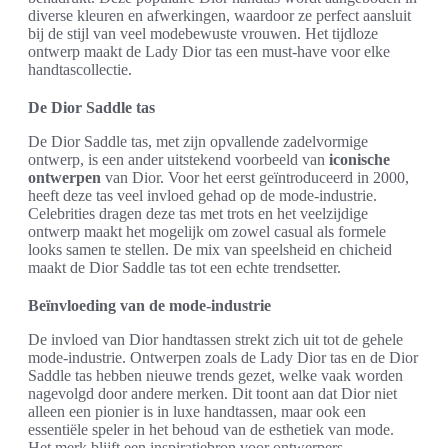
diverse kleuren en afwerkingen, waardoor ze perfect aansluit
bij de stijl van veel modebewuste vrouwen. Het tijdloze
ontwerp maakt de Lady Dior tas een must-have voor elke
handtascollectie.
De Dior Saddle tas
De Dior Saddle tas, met zijn opvallende zadelvormige
ontwerp, is een ander uitstekend voorbeeld van
iconische
ontwerpen
van Dior. Voor het eerst geïntroduceerd in 2000,
heeft deze tas veel invloed gehad op de mode-industrie.
Celebrities dragen deze tas met trots en het veelzijdige
ontwerp maakt het mogelijk om zowel casual als formele
looks samen te stellen. De mix van speelsheid en chicheid
maakt de Dior Saddle tas tot een echte trendsetter.
Beïnvloeding van de mode-industrie
De invloed van Dior handtassen strekt zich uit tot de gehele
mode-industrie. Ontwerpen zoals de Lady Dior tas en de Dior
Saddle tas hebben nieuwe trends gezet, welke vaak worden
nagevolgd door andere merken. Dit toont aan dat Dior niet
alleen een pionier is in luxe handtassen, maar ook een
essentiële speler in het behoud van de esthetiek van mode.
Het merk blijft een inspiratiebron voor ontwerpers