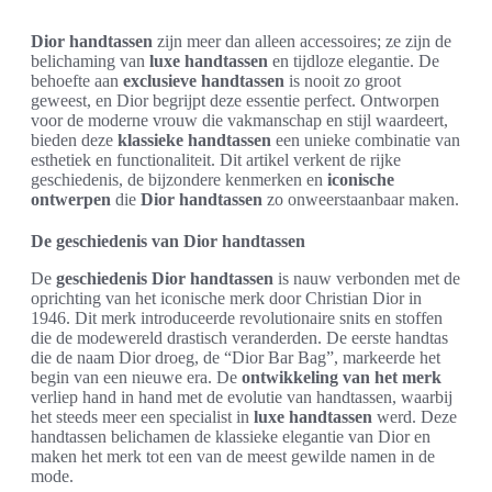
Dior handtassen
zijn meer dan alleen accessoires; ze zijn de
belichaming van
luxe handtassen
en tijdloze elegantie. De
behoefte aan
exclusieve handtassen
is nooit zo groot
geweest, en Dior begrijpt deze essentie perfect. Ontworpen
voor de moderne vrouw die vakmanschap en stijl waardeert,
bieden deze
klassieke handtassen
een unieke combinatie van
esthetiek en functionaliteit. Dit artikel verkent de rijke
geschiedenis, de bijzondere kenmerken en
iconische
ontwerpen
die
Dior handtassen
zo onweerstaanbaar maken.
De geschiedenis van Dior handtassen
De
geschiedenis Dior handtassen
is nauw verbonden met de
oprichting van het iconische merk door Christian Dior in
1946. Dit merk introduceerde revolutionaire snits en stoffen
die de modewereld drastisch veranderden. De eerste handtas
die de naam Dior droeg, de “Dior Bar Bag”, markeerde het
begin van een nieuwe era. De
ontwikkeling van het merk
verliep hand in hand met de evolutie van handtassen, waarbij
het steeds meer een specialist in
luxe handtassen
werd. Deze
handtassen belichamen de klassieke elegantie van Dior en
maken het merk tot een van de meest gewilde namen in de
mode.