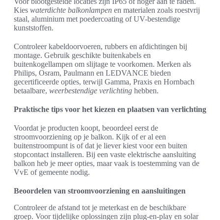
Voor blootgestelde locaties zijn IP65 of hoger aan te raden.
Kies
waterdichte balkonlampen
en materialen zoals roestvrij
staal, aluminium met poedercoating of UV-bestendige
kunststoffen.
Controleer kabeldoorvoeren, rubbers en afdichtingen bij
montage. Gebruik geschikte buitenkabels en
buitenkogellampen om slijtage te voorkomen. Merken als
Philips, Osram, Paulmann en LEDVANCE bieden
gecertificeerde opties, terwijl Gamma, Praxis en Hornbach
betaalbare,
weerbestendige verlichting
hebben.
Praktische tips voor het kiezen en plaatsen van verlichting
Voordat je producten koopt, beoordeel eerst de
stroomvoorziening op je balkon. Kijk of er al een
buitenstroompunt is of dat je liever kiest voor een buiten
stopcontact installeren. Bij een vaste elektrische aansluiting
balkon heb je meer opties, maar vaak is toestemming van de
VvE of gemeente nodig.
Beoordelen van stroomvoorziening en aansluitingen
Controleer de afstand tot je meterkast en de beschikbare
groep. Voor tijdelijke oplossingen zijn plug-en-play en solar