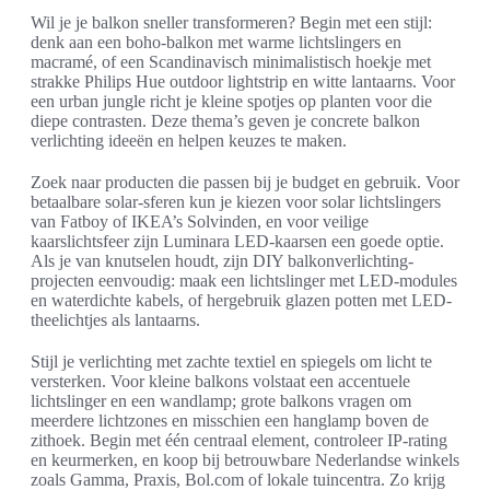
Wil je je balkon sneller transformeren? Begin met een stijl:
denk aan een boho-balkon met warme lichtslingers en
macramé, of een Scandinavisch minimalistisch hoekje met
strakke Philips Hue outdoor lightstrip en witte lantaarns. Voor
een urban jungle richt je kleine spotjes op planten voor die
diepe contrasten. Deze thema’s geven je concrete balkon
verlichting ideeën en helpen keuzes te maken.
Zoek naar producten die passen bij je budget en gebruik. Voor
betaalbare solar-sferen kun je kiezen voor solar lichtslingers
van Fatboy of IKEA’s Solvinden, en voor veilige
kaarslichtsfeer zijn Luminara LED-kaarsen een goede optie.
Als je van knutselen houdt, zijn DIY balkonverlichting-
projecten eenvoudig: maak een lichtslinger met LED-modules
en waterdichte kabels, of hergebruik glazen potten met LED-
theelichtjes als lantaarns.
Stijl je verlichting met zachte textiel en spiegels om licht te
versterken. Voor kleine balkons volstaat een accentuele
lichtslinger en een wandlamp; grote balkons vragen om
meerdere lichtzones en misschien een hanglamp boven de
zithoek. Begin met één centraal element, controleer IP-rating
en keurmerken, en koop bij betrouwbare Nederlandse winkels
zoals Gamma, Praxis, Bol.com of lokale tuincentra. Zo krijg