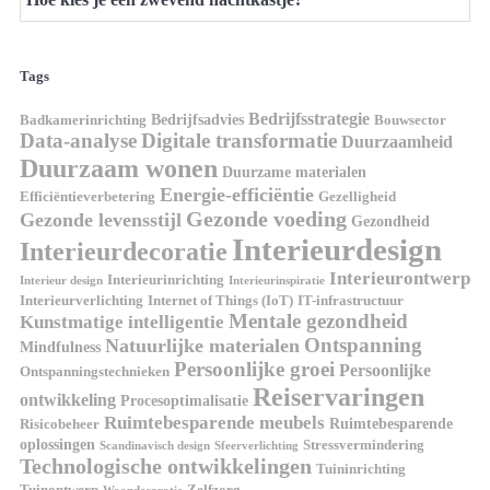
Tags
Bedrijfsstrategie
Bedrijfsadvies
Badkamerinrichting
Bouwsector
Data-analyse
Digitale transformatie
Duurzaamheid
Duurzaam wonen
Duurzame materialen
Energie-efficiëntie
Efficiëntieverbetering
Gezelligheid
Gezonde voeding
Gezonde levensstijl
Gezondheid
Interieurdesign
Interieurdecoratie
Interieurontwerp
Interieurinrichting
Interieur design
Interieurinspiratie
Interieurverlichting
Internet of Things (IoT)
IT-infrastructuur
Mentale gezondheid
Kunstmatige intelligentie
Ontspanning
Natuurlijke materialen
Mindfulness
Persoonlijke groei
Persoonlijke
Ontspanningstechnieken
Reiservaringen
ontwikkeling
Procesoptimalisatie
Ruimtebesparende meubels
Ruimtebesparende
Risicobeheer
oplossingen
Stressvermindering
Scandinavisch design
Sfeerverlichting
Technologische ontwikkelingen
Tuininrichting
Tuinontwerp
Zelfzorg