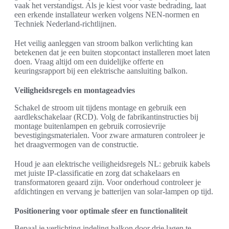
vaak het verstandigst. Als je kiest voor vaste bedrading, laat
een erkende installateur werken volgens NEN-normen en
Techniek Nederland-richtlijnen.
Het veilig aanleggen van stroom balkon verlichting kan
betekenen dat je een buiten stopcontact installeren moet laten
doen. Vraag altijd om een duidelijke offerte en
keuringsrapport bij een elektrische aansluiting balkon.
Veiligheidsregels en montageadvies
Schakel de stroom uit tijdens montage en gebruik een
aardlekschakelaar (RCD). Volg de fabrikantinstructies bij
montage buitenlampen en gebruik corrosievrije
bevestigingsmaterialen. Voor zware armaturen controleer je
het draagvermogen van de constructie.
Houd je aan elektrische veiligheidsregels NL: gebruik kabels
met juiste IP-classificatie en zorg dat schakelaars en
transformatoren geaard zijn. Voor onderhoud controleer je
afdichtingen en vervang je batterijen van solar-lampen op tijd.
Positionering voor optimale sfeer en functionaliteit
Bepaal je verlichting indeling balkon door drie lagen te