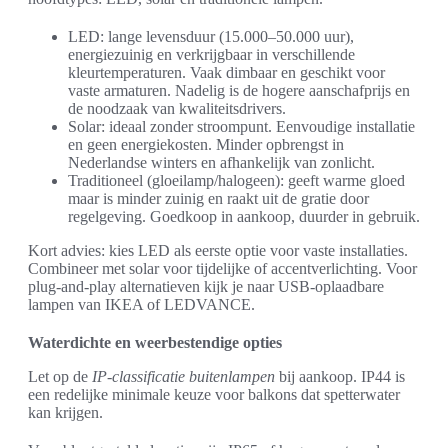
LED: lange levensduur (15.000–50.000 uur),
energiezuinig en verkrijgbaar in verschillende
kleurtemperaturen. Vaak dimbaar en geschikt voor
vaste armaturen. Nadelig is de hogere aanschafprijs en
de noodzaak van kwaliteitsdrivers.
Solar: ideaal zonder stroompunt. Eenvoudige installatie
en geen energiekosten. Minder opbrengst in
Nederlandse winters en afhankelijk van zonlicht.
Traditioneel (gloeilamp/halogeen): geeft warme gloed
maar is minder zuinig en raakt uit de gratie door
regelgeving. Goedkoop in aankoop, duurder in gebruik.
Kort advies: kies LED als eerste optie voor vaste installaties.
Combineer met solar voor tijdelijke of accentverlichting. Voor
plug-and-play alternatieven kijk je naar USB-oplaadbare
lampen van IKEA of LEDVANCE.
Waterdichte en weerbestendige opties
Let op de
IP-classificatie buitenlampen
bij aankoop. IP44 is
een redelijke minimale keuze voor balkons dat spetterwater
kan krijgen.