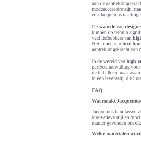
aan de aantrekkingskrach
modeaccessoire zijn, ma
een Jacquemus tas dragen
De
waarde
van
designe
kunnen op termijn signif
veel liefhebbers van
hig
Het kopen van
luxe han
aantrekkingskracht van 
In de wereld van
high-
perfecte aanvulling voor 
de tijd alleen maar waar
in een levensstijl die lux
FAQ
Wat maakt Jacquemus 
Jacquemus handtassen zi
innovatieve stijl en fun
manier gevonden om elke 
Welke materialen word