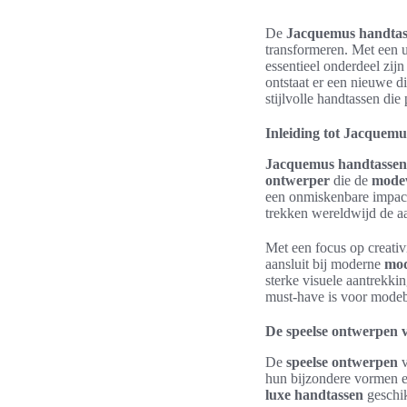
De
Jacquemus handtas
transformeren. Met een un
essentieel onderdeel zij
ontstaat er een nieuwe d
stijlvolle handtassen die
Inleiding tot Jacquem
Jacquemus handtassen
ontwerper
die de
mode
een onmiskenbare impac
trekken wereldwijd de a
Met een focus op creati
aansluit bij moderne
mo
sterke visuele aantrekki
must-have is voor modeb
De speelse ontwerpen
De
speelse ontwerpen
v
hun bijzondere vormen e
luxe handtassen
geschik