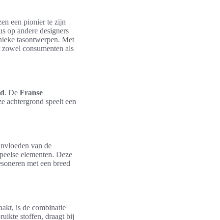
n een pionier te zijn
us op andere designers
unieke tasontwerpen. Met
or zowel consumenten als
ld
. De
Franse
ze achtergrond speelt een
invloeden van de
 speelse elementen. Deze
esoneren met een breed
aakt, is de combinatie
ruikte stoffen, draagt bij