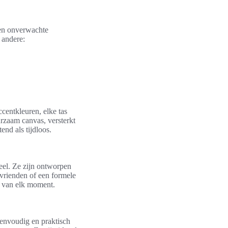
 en onverwachte
 andere:
ccentkleuren, elke tas
urzaam canvas, versterkt
end als tijdloos.
neel. Ze zijn ontworpen
 vrienden of een formele
n van elk moment.
eenvoudig en praktisch