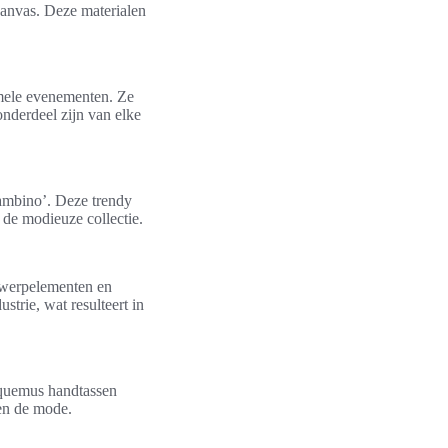
anvas. Deze materialen
ormele evenementen. Ze
nderdeel zijn van elke
Bambino’. Deze trendy
de modieuze collectie.
ntwerpelementen en
trie, wat resulteert in
cquemus handtassen
en de mode.