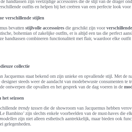
 de handtassen zijn veelzijdige accessoires die de stijl van de drager ond
chillende outfits en helpen bij het creëren van een perfecte look voor e
oor verschillende stijlen
emus bevatten
stijlvolle accessoires
die geschikt zijn voor
verschillende
ische, bohemian of zakelijke outfits, er is altijd een tas die perfect aan
ze handtassen combineren functionaliteit met flair, waardoor elke outfit
ieuze collectie
n Jacquemus staat bekend om zijn unieke en opvallende stijl. Met de 
 designer steeds weer de aandacht van modebewuste consumenten te t
ende ontwerpen die opvallen en het gesprek van de dag voeren in de
mod
 het seizoen
rschillende
trendy tassen
die de showroom van Jacquemus hebben verove
 ‘Le Bambino’ zijn slechts enkele voorbeelden van de must-haves die e
 modellen
zijn niet alleen esthetisch aantrekkelijk, maar bieden ook funct
lei gelegenheden.