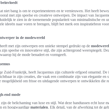
beïnvloedt
t niet bang is om te experimenteren en te vernieuwen. Het heeft beweze
vooral met zijn speelse en creatieve ontwerpen. De impact van Jacquem
duidelijk te zien in de toenemende populariteit van minimalistische en 
le ideeën naar voren te brengen, blijft het merk een inspiratiebron vo
ontwerper in de modewereld
eeft met zijn ontwerpen een unieke stempel gedrukt op de
modewere
zijn speelse en innovatieve stijl, die zijn achtergrond weerspiegelt. De
r waarop hij de mode benadert en vormgeeft.
quemus
ge Zuid-Frankrijk, heeft Jacquemus zijn culturele erfgoed omarmd. De 
ichtbaar in zijn creaties, die vaak een combinatie zijn van elegantie en
e mogelijkheid om frisse en uitdagende ontwerpen te ontwikkelen die r
igh-end mode
zijn de belichaming van luxe en stijl. Wat deze handtassen echt luxe m
en en hoogwaardige
materialen
. Elk detail, van de afwerking tot de geb