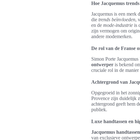
Hoe Jacquemus trends 
Jacquemus is een merk da
die
trends beïnvloeden
, 
en de
mode-industrie
is 
zijn vermogen om origine
andere modemerken.
De rol van de Franse 
Simon Porte Jacquemus h
ontwerper
is bekend om 
cruciale rol in de manie
Achtergrond van Jac
Opgegroeid in het zonni
Provence zijn duidelijk z
achtergrond geeft hem d
publiek.
Luxe handtassen en h
Jacquemus handtassen
van exclusieve ontwerp