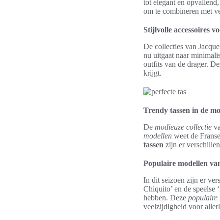
tot elegant en opvallend,
om te combineren met vers
Stijlvolle accessoires v
De collecties van Jacqu
nu uitgaat naar minimalist
outfits van de drager. De
krijgt.
Trendy tassen in de mod
De
modieuze collectie
va
modellen
weet de Franse
tassen
zijn er verschill
Populaire modellen van
In dit seizoen zijn er ve
Chiquito’ en de speelse
hebben. Deze
populaire
veelzijdigheid voor aller