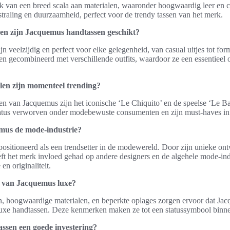
 van een breed scala aan materialen, waaronder hoogwaardig leer en c
straling en duurzaamheid, perfect voor de trendy tassen van het merk.
en zijn Jacquemus handtassen geschikt?
n veelzijdig en perfect voor elke gelegenheid, van casual uitjes tot f
 gecombineerd met verschillende outfits, waardoor ze een essentieel o
len zijn momenteel trending?
en van Jacquemus zijn het iconische ‘Le Chiquito’ en de speelse ‘Le 
tatus verworven onder modebewuste consumenten en zijn must-haves in 
mus de mode-industrie?
positioneerd als een trendsetter in de modewereld. Door zijn unieke o
eft het merk invloed gehad op andere designers en de algehele mode-indus
en originaliteit.
 van Jacquemus luxe?
, hoogwaardige materialen, en beperkte oplages zorgen ervoor dat Ja
uxe handtassen. Deze kenmerken maken ze tot een statussymbool binn
ssen een goede investering?