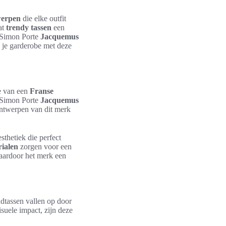
werpen
die elke outfit
at
trendy tassen
een
r Simon Porte
Jacquemus
 je garderobe met deze
ie van een
Franse
t Simon Porte
Jacquemus
ntwerpen van dit merk
sthetiek die perfect
ialen
zorgen voor een
waardoor het merk een
ndtassen vallen op door
suele impact, zijn deze