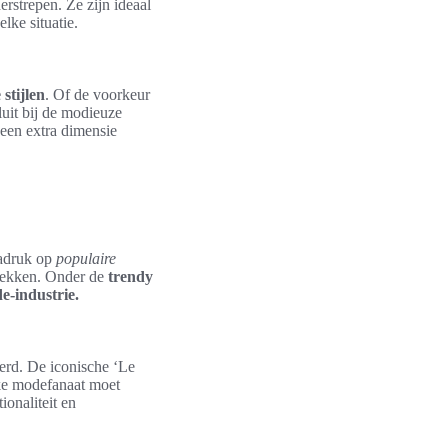
erstrepen. Ze zijn ideaal
lke situatie.
 stijlen
. Of de voorkeur
sluit bij de modieuze
 een extra dimensie
nadruk op
populaire
rekken. Onder de
trendy
e-industrie.
rd. De iconische ‘Le
lke modefanaat moet
ionaliteit en