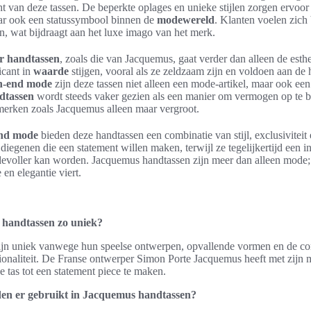
t van deze tassen. De beperkte oplages en unieke stijlen zorgen ervoor d
ar ook een statussymbool binnen de
modewereld
. Klanten voelen zich
, wat bijdraagt aan het luxe imago van het merk.
r handtassen
, zoals die van Jacquemus, gaat verder dan alleen de esth
icant in
waarde
stijgen, vooral als ze zeldzaam zijn en voldoen aan de
h-end mode
zijn deze tassen niet alleen een mode-artikel, maar ook e
dtassen
wordt steeds vaker gezien als een manier om vermogen op te 
merken zoals Jacquemus alleen maar vergroot.
end mode
bieden deze handtassen een combinatie van stijl, exclusiviteit
diegenen die een statement willen maken, terwijl ze tegelijkertijd een i
devoller kan worden. Jacquemus handtassen zijn meer dan alleen mode; 
e en elegantie viert.
handtassen zo uniek?
jn uniek vanwege hun speelse ontwerpen, opvallende vormen en de co
ctionaliteit. De Franse ontwerper Simon Porte Jacquemus heeft met zijn 
tas tot een statement piece te maken.
en er gebruikt in Jacquemus handtassen?