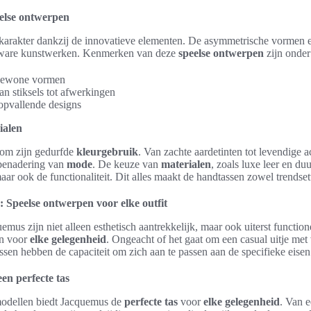
else ontwerpen
en karakter dankzij de innovatieve elementen. De asymmetrische vormen
t ware kunstwerken. Kenmerken van deze
speelse ontwerpen
zijn onder
gewone vormen
an stiksels tot afwerkingen
opvallende designs
ialen
 om zijn gedurfde
kleurgebruik
. Van zachte aardetinten tot levendige a
 benadering van
mode
. De keuze van
materialen
, zoals luxe leer en du
maar ook de functionaliteit. Dit alles maakt de handtassen zowel trendsett
Speelse ontwerpen voor elke outfit
mus zijn niet alleen esthetisch aantrekkelijk, maar ook uiterst functio
jn voor
elke gelegenheid
. Ongeacht of het gaat om een casual uitje met
ssen hebben de capaciteit om zich aan te passen aan de specifieke eise
en perfecte tas
 modellen biedt Jacquemus de
perfecte tas
voor
elke gelegenheid
. Van 