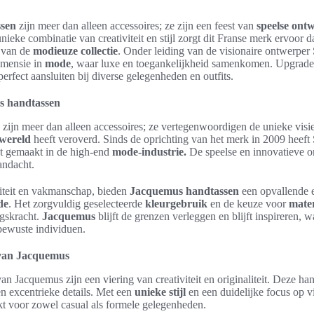
sen
zijn meer dan alleen accessoires; ze zijn een feest van
speelse ont
ieke combinatie van creativiteit en stijl zorgt dit Franse merk ervoor d
n van de
modieuze collectie
. Onder leiding van de visionaire ontwerpe
imensie in
mode
, waar luxe en toegankelijkheid samenkomen. Upgrade
 perfect aansluiten bij diverse gelegenheden en outfits.
us handtassen
zijn meer dan alleen accessoires; ze vertegenwoordigen de unieke vis
wereld
heeft veroverd. Sinds de oprichting van het merk in 2009 heef
t gemaakt in de high-end
mode-industrie.
De speelse en innovatieve o
andacht.
viteit en vakmanschap, bieden
Jacquemus handtassen
een opvallende e
de
. Het zorgvuldig geselecteerde
kleurgebruik
en de keuze voor
mater
ngskracht.
Jacquemus
blijft de grenzen verleggen en blijft inspireren, 
ewuste individuen.
 van Jacquemus
an Jacquemus zijn een viering van creativiteit en originaliteit. Deze ha
n excentrieke details. Met een
unieke stijl
en een duidelijke focus op vi
t voor zowel casual als formele gelegenheden.