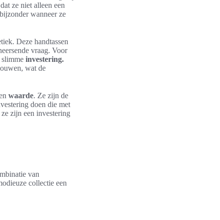
at ze niet alleen een
 bijzonder wanneer ze
etiek. Deze handtassen
 heersende vraag. Voor
en slimme
investering.
bouwen, wat de
 en
waarde
. Ze zijn de
nvestering doen die met
ze zijn een investering
mbinatie van
modieuze collectie een