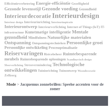
Energie-efficiëntie
Efficiëntieverbetering
Gezelligheid
Gezonde voeding
Gezonde levensstijl
Gezondheid
Interieurdesign
Interieurdecoratie
Interieurinrichting
Interieur design
Interieurinspiratie
Interieurontwerp
Interieurverlichting
Internet of Things (IoT)
IT-
Mentale
Kunstmatige intelligentie
infrastructuur
gezondheid
Natuurlijke materialen
Mindfulness
Ontspanning
Persoonlijke groei
Ontspanningstechnieken
Persoonlijke ontwikkeling
Procesoptimalisatie
Reiservaringen
Ruimtebesparende
Risicobeheer
meubels
Ruimtebesparende oplossingen
Scandinavisch design
Technologische
Stressvermindering
Sfeerverlichting
ontwikkelingen
Tuininrichting
Tuinontwerp
Woondecoratie
Zelfzorg
Mode
>
Jacquemus zonnebrillen: Speelse accenten voor de
zomer