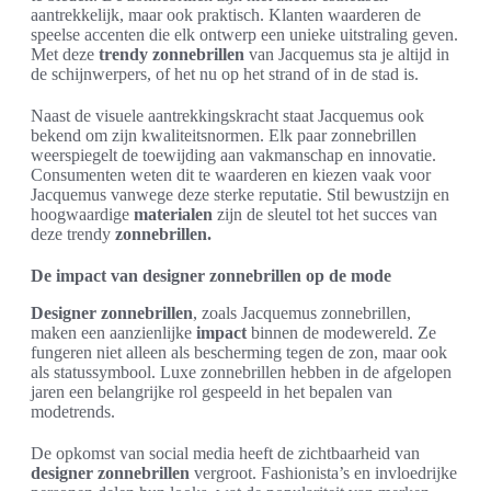
aantrekkelijk, maar ook praktisch. Klanten waarderen de
speelse accenten die elk ontwerp een unieke uitstraling geven.
Met deze
trendy zonnebrillen
van Jacquemus sta je altijd in
de schijnwerpers, of het nu op het strand of in de stad is.
Naast de visuele aantrekkingskracht staat Jacquemus ook
bekend om zijn kwaliteitsnormen. Elk paar zonnebrillen
weerspiegelt de toewijding aan vakmanschap en innovatie.
Consumenten weten dit te waarderen en kiezen vaak voor
Jacquemus vanwege deze sterke reputatie. Stil bewustzijn en
hoogwaardige
materialen
zijn de sleutel tot het succes van
deze trendy
zonnebrillen.
De impact van designer zonnebrillen op de mode
Designer zonnebrillen
, zoals Jacquemus zonnebrillen,
maken een aanzienlijke
impact
binnen de modewereld. Ze
fungeren niet alleen als bescherming tegen de zon, maar ook
als statussymbool. Luxe zonnebrillen hebben in de afgelopen
jaren een belangrijke rol gespeeld in het bepalen van
modetrends.
De opkomst van social media heeft de zichtbaarheid van
designer zonnebrillen
vergroot. Fashionista’s en invloedrijke