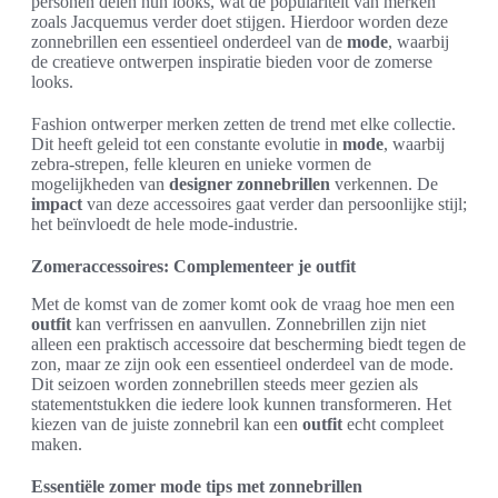
personen delen hun looks, wat de populariteit van merken
zoals Jacquemus verder doet stijgen. Hierdoor worden deze
zonnebrillen een essentieel onderdeel van de
mode
, waarbij
de creatieve ontwerpen inspiratie bieden voor de zomerse
looks.
Fashion ontwerper merken zetten de trend met elke collectie.
Dit heeft geleid tot een constante evolutie in
mode
, waarbij
zebra-strepen, felle kleuren en unieke vormen de
mogelijkheden van
designer zonnebrillen
verkennen. De
impact
van deze accessoires gaat verder dan persoonlijke stijl;
het beïnvloedt de hele mode-industrie.
Zomeraccessoires: Complementeer je outfit
Met de komst van de zomer komt ook de vraag hoe men een
outfit
kan verfrissen en aanvullen. Zonnebrillen zijn niet
alleen een praktisch accessoire dat bescherming biedt tegen de
zon, maar ze zijn ook een essentieel onderdeel van de mode.
Dit seizoen worden zonnebrillen steeds meer gezien als
statementstukken die iedere look kunnen transformeren. Het
kiezen van de juiste zonnebril kan een
outfit
echt compleet
maken.
Essentiële zomer mode tips met zonnebrillen