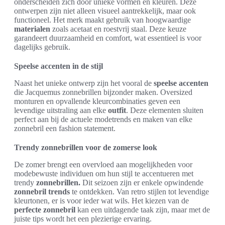
onderscheiden zich door unieke vormen en kleuren. Deze
ontwerpen zijn niet alleen visueel aantrekkelijk, maar ook
functioneel. Het merk maakt gebruik van hoogwaardige
materialen
zoals acetaat en roestvrij staal. Deze keuze
garandeert duurzaamheid en comfort, wat essentieel is voor
dagelijks gebruik.
Speelse accenten in de stijl
Naast het unieke ontwerp zijn het vooral de
speelse accenten
die Jacquemus zonnebrillen bijzonder maken. Oversized
monturen en opvallende kleurcombinaties geven een
levendige uitstraling aan elke
outfit
. Deze elementen sluiten
perfect aan bij de actuele modetrends en maken van elke
zonnebril een fashion statement.
Trendy zonnebrillen voor de zomerse look
De zomer brengt een overvloed aan mogelijkheden voor
modebewuste individuen om hun stijl te accentueren met
trendy
zonnebrillen.
Dit seizoen zijn er enkele opwindende
zonnebril trends
te ontdekken. Van retro stijlen tot levendige
kleurtonen, er is voor ieder wat wils. Het kiezen van de
perfecte zonnebril
kan een uitdagende taak zijn, maar met de
juiste tips wordt het een plezierige ervaring.