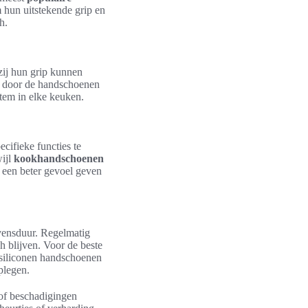
 hun uitstekende grip en
h.
ij hun grip kunnen
iet door de handschoenen
tem in elke keuken.
ecifieke functies te
wijl
kookhandschoenen
 een beter gevoel geven
evensduur. Regelmatig
 blijven. Voor de beste
 siliconen handschoenen
plegen.
 of beschadigingen