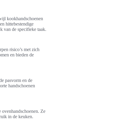
rwijl kookhandschoenen
en hittebestendige
k van de specifieke taak.
pen risico’s met zich
omen en bieden de
 de pasvorm en de
 korte handschoenen
ele ovenhandschoenen. Ze
uik in de keuken.