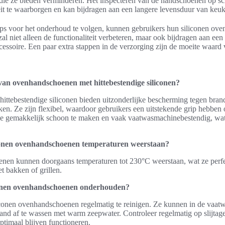
ie ze bieden verminderen. Het inspecteren van de handschoenen op sch
it te waarborgen en kan bijdragen aan een langere levensduur van keuk
ps voor het onderhoud te volgen, kunnen gebruikers hun siliconen ov
zal niet alleen de functionaliteit verbeteren, maar ook bijdragen aan ee
cessoire. Een paar extra stappen in de verzorging zijn de moeite waard v
van ovenhandschoenen met hittebestendige siliconen?
ttebestendige siliconen bieden uitzonderlijke bescherming tegen bra
en. Ze zijn flexibel, waardoor gebruikers een uitstekende grip hebbe
 ze gemakkelijk schoon te maken en vaak vaatwasmachinebestendig, wa
conen ovenhandschoenen temperaturen weerstaan?
nen kunnen doorgaans temperaturen tot 230°C weerstaan, wat ze perf
et bakken of grillen.
conen ovenhandschoenen onderhouden?
iconen ovenhandschoenen regelmatig te reinigen. Ze kunnen in de vaatw
and af te wassen met warm zeepwater. Controleer regelmatig op slijta
ptimaal blijven functioneren.