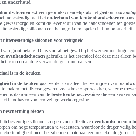
g en onderhoud
nhandschoenen
extreem gebruiksvriendelijk als het gaat om
eenvoudige
chinebestendig, wat het
onderhoud van keukenhandschoenen
aanzi
ëne gewaarborgd en komt de levensduur van de handschoenen ten goede. 
ittebestendige siliconen een belangrijke rol spelen in hun populariteit.
ittebestendige siliconen voor veiligheid
id van groot belang. Dit is vooral het geval bij het werken met hoge te
men
ovenhandschoenen
gebruikt, is het essentieel dat deze niet alleen
et risico op andere verwondingen minimaliseren.
iaal is in de keuken
igheid in de keuken
gaat verder dan alleen het vermijden van brandwo
en te maken met diverse gevaren zoals hete oppervlakken, scherpe mess
enen is daarom een van de
beste keukenaccessoires
die een keuken ka
 het handhaven van een veilige werkomgeving.
n bescherming bieden
ttebestendige siliconen zorgen voor effectieve
ovenhandschoenen b
rpen om hoge temperaturen te weerstaan, waardoor de drager veilig he
ttebestendigheid biedt het siliconen materiaal een uitstekende grip en fle