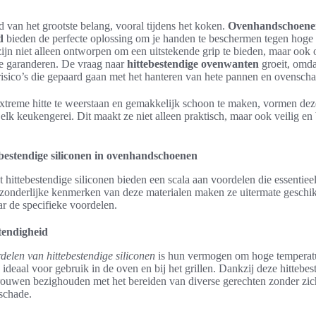
d van het grootste belang, vooral tijdens het koken.
Ovenhandschoenen
d
bieden de perfecte oplossing om je handen te beschermen tegen hoge
ijn niet alleen ontworpen om een uitstekende grip te bieden, maar ook 
e garanderen. De vraag naar
hittebestendige ovenwanten
groeit, omda
risico’s die gepaard gaan met het hanteren van hete pannen en ovenscha
treme hitte te weerstaan en gemakkelijk schoon te maken, vormen de
 elk keukengerei. Dit maakt ze niet alleen praktisch, maar ook veilig e
bestendige siliconen in ovenhandschoenen
 hittebestendige siliconen bieden een scala aan voordelen die essentieel
zonderlijke kenmerken van deze materialen maken ze uitermate geschikt
r de specifieke voordelen.
stendigheid
delen van hittebestendige siliconen
is hun vermogen om hoge temperatur
ideaal voor gebruik in de oven en bij het grillen. Dankzij deze hittebe
trouwen bezighouden met het bereiden van diverse gerechten zonder zi
schade.