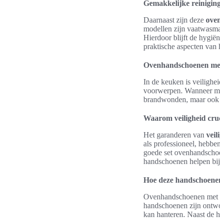
Gemakkelijke reinigin
Daarnaast zijn deze
ove
modellen zijn vaatwasma
Hierdoor blijft de hygi
praktische aspecten van h
Ovenhandschoenen met h
In de keuken is veilighe
voorwerpen. Wanneer 
brandwonden, maar ook h
Waarom veiligheid cruc
Het garanderen van
veil
als professioneel, hebb
goede set ovenhandscho
handschoenen helpen bij
Hoe deze handschoene
Ovenhandschoenen met hi
handschoenen zijn ontwo
kan hanteren. Naast de hi