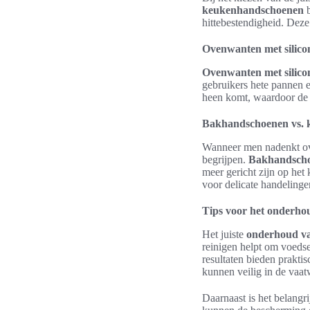
keukenhandschoenen
b
hittebestendigheid. Deze 
Ovenwanten met silico
Ovenwanten met silico
gebruikers hete pannen e
heen komt, waardoor de h
Bakhandschoenen vs.
Wanneer men nadenkt o
begrijpen.
Bakhandsch
meer gericht zijn op het
voor delicate handelinge
Tips voor het onderho
Het juiste
onderhoud va
reinigen helpt om voedse
resultaten bieden prakti
kunnen veilig in de vaatw
Daarnaast is het belangr