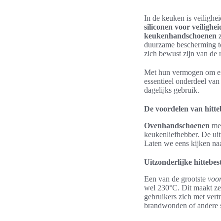
In de keuken is veilighei
siliconen voor veilighei
keukenhandschoenen
z
duurzame bescherming t
zich bewust zijn van de 
Met hun vermogen om ex
essentieel onderdeel van
dagelijks gebruik.
De voordelen van hitte
Ovenhandschoenen
met
keukenliefhebber. De uit
Laten we eens kijken naa
Uitzonderlijke hittebe
Een van de grootste
voor
wel 230°C. Dit maakt ze 
gebruikers zich met ver
brandwonden of andere 