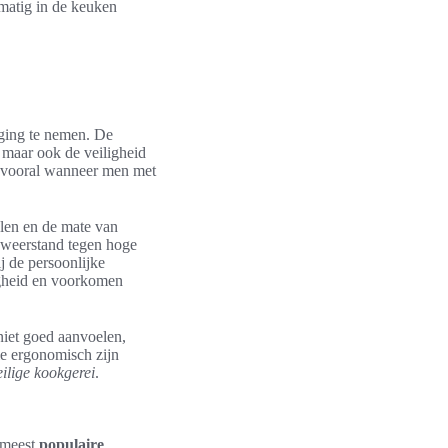
lmatig in de keuken
eging te nemen. De
 maar ook de veiligheid
n, vooral wanneer men met
alen en de mate van
 weerstand tegen hoge
j de persoonlijke
igheid en voorkomen
iet goed aanvoelen,
e ergonomisch zijn
eilige kookgerei
.
e meest
populaire