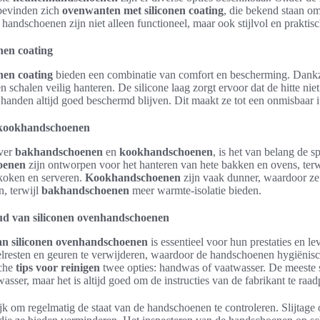
evinden zich
ovenwanten met siliconen coating
, die bekend staan om
handschoenen zijn niet alleen functioneel, maar ook stijlvol en praktisc
nen coating
nen coating
bieden een combinatie van comfort en bescherming. Dankz
n schalen veilig hanteren. De silicone laag zorgt ervoor dat de hitte n
anden altijd goed beschermd blijven. Dit maakt ze tot een onmisbaar i
 kookhandschoenen
ver
bakhandschoenen
en
kookhandschoenen
, is het van belang de sp
oenen
zijn ontworpen voor het hanteren van hete bakken en ovens, ter
 koken en serveren.
Kookhandschoenen
zijn vaak dunner, waardoor ze
n, terwijl
bakhandschoenen
meer warmte-isolatie bieden.
ud van siliconen ovenhandschoenen
n siliconen ovenhandschoenen
is essentieel voor hun prestaties en l
lresten en geuren te verwijderen, waardoor de handschoenen hygiënisch
sche
tips voor reinigen
twee opties: handwas of vaatwasser. De meeste
asser, maar het is altijd goed om de instructies van de fabrikant te raad
ijk om regelmatig de staat van de handschoenen te controleren. Slijtage