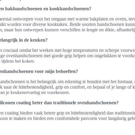
ussen bakhandschoenen en kookhandschoenen?
eestal ontworpen voor het omgaan met warme bakplaten en ovens, te
bruikt worden voor diverse kooktaken. Beide soorten handschoenen kunn
n, maar hun ontwerpen kunnen verschillen in lengte en dikte, afhankelij
elangrijk in de keuken?
is cruciaal omdat het werken met hoge temperaturen en scherpe voorwer
dige ovenhandschoenen met goede grip helpen om ongelukken te voork
 tijdens het koken.
ovenhandschoenen voor mijn behoeften?
handschoenen is het belangrijk om rekening te houden met het formaat,
jk naar de hittebestendigheid, grip en comfort, en bepaal of je lange of
van je keukenervaring en voorkeuren.
liconen coating beter dan traditionele ovenhandschoenen?
n coating bieden vaak betere grip en hittebestendigheid dan tradition
hoon te maken en bieden een comfortabele pasvorm voor langdurig gebr