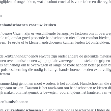
tglijden of ongelukken, wat absoluut cruciaal is voor iedereen die rege
ovenhandschoenen voor uw keuken
choenen kiezen
, zijn er verschillende belangrijke factoren om in overw
ale rol, omdat goed passende handschoenen niet alleen comfort bieden,
eren. Te grote of te kleine handschoenen kunnen leiden tot ongelukke
 de
keukenhandschoenen selectie
zijn onder andere de gebruikte materi
icenen ovenhandschoenen zijn populair vanwege hun uitstekende grip en
is het handig om te overwegen of lange of korte handen beter passen bi
 polsbescherming die nodig is. Lange handschoenen bieden extra veil
derarm.
n aanmerking genomen moet worden, is het comfort. Handschoenen die n
genaam maken. Daarom is het raadzaam om handschoenen te kiezen di
jk maken om met gemak te bewegen, vooral tijdens het hanteren van
v
ukenhandschoenen
ste
keukenhandschoenen
zijn er diverse opties beschikbaar. Onder d