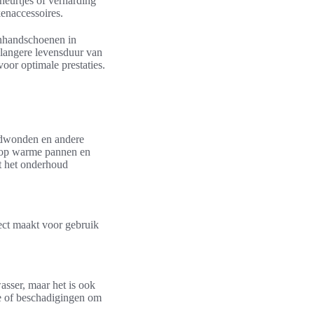
eurtjes of verharding
enaccessoires.
enhandschoenen in
n langere levensduur van
oor optimale prestaties.
ndwonden en andere
n op warme pannen en
t het onderhoud
ect maakt voor gebruik
asser, maar het is ook
ge of beschadigingen om