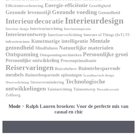
Energie-efficiëntie
Efficiëntieverbetering
Gezelligheid
Gezonde voeding
Gezonde levensstijl
Gezondheid
Interieurdesign
Interieurdecoratie
Interieurinrichting
Interieur design
Interieurinspiratie
Interieurontwerp
Interieurverlichting
Internet of Things (IoT)
IT-
Mentale
Kunstmatige intelligentie
infrastructuur
gezondheid
Natuurlijke materialen
Mindfulness
Ontspanning
Persoonlijke groei
Ontspanningstechnieken
Persoonlijke ontwikkeling
Procesoptimalisatie
Reiservaringen
Ruimtebesparende
Risicobeheer
meubels
Ruimtebesparende oplossingen
Scandinavisch design
Technologische
Stressvermindering
Sfeerverlichting
ontwikkelingen
Tuininrichting
Tuinontwerp
Woondecoratie
Zelfzorg
Mode
>
Ralph Lauren broeken: Voor de perfecte mix van
casual en chic