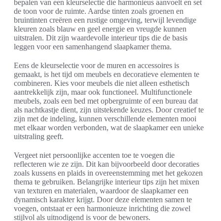
bepalen van een kleurselectie die harmonieus aanvoelt en set
de toon voor de ruimte. Aardse tinten zoals groenen en
bruintinten creëren een rustige omgeving, terwijl levendige
kleuren zoals blauw en geel energie en vreugde kunnen
uitstralen. Dit zijn waardevolle interieur tips die de basis
leggen voor een samenhangend slaapkamer thema.
Eens de kleurselectie voor de muren en accessoires is
gemaakt, is het tijd om meubels en decoratieve elementen te
combineren. Kies voor meubels die niet alleen esthetisch
aantrekkelijk zijn, maar ook functioneel. Multifunctionele
meubels, zoals een bed met opbergruimte of een bureau dat
als nachtkastje dient, zijn uitstekende keuzes. Door creatief te
zijn met de indeling, kunnen verschillende elementen mooi
met elkaar worden verbonden, wat de slaapkamer een unieke
uitstraling geeft.
Vergeet niet persoonlijke accenten toe te voegen die
reflecteren wie ze zijn. Dit kan bijvoorbeeld door decoraties
zoals kussens en plaids in overeenstemming met het gekozen
thema te gebruiken. Belangrijke interieur tips zijn het mixen
van texturen en materialen, waardoor de slaapkamer een
dynamisch karakter krijgt. Door deze elementen samen te
voegen, ontstaat er een harmonieuze inrichting die zowel
stijlvol als uitnodigend is voor de bewoners.