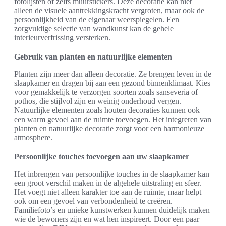
fotolijsten of zelfs muurstickers. Deze decoratie kan niet
alleen de visuele aantrekkingskracht vergroten, maar ook de
persoonlijkheid van de eigenaar weerspiegelen. Een
zorgvuldige selectie van wandkunst kan de gehele
interieurverfrissing versterken.
Gebruik van planten en natuurlijke elementen
Planten zijn meer dan alleen decoratie. Ze brengen leven in de
slaapkamer en dragen bij aan een gezond binnenklimaat. Kies
voor gemakkelijk te verzorgen soorten zoals sanseveria of
pothos, die stijlvol zijn en weinig onderhoud vergen.
Natuurlijke elementen zoals houten decoraties kunnen ook
een warm gevoel aan de ruimte toevoegen. Het integreren van
planten en natuurlijke decoratie zorgt voor een harmonieuze
atmosphere.
Persoonlijke touches toevoegen aan uw slaapkamer
Het inbrengen van persoonlijke touches in de slaapkamer kan
een groot verschil maken in de algehele uitstraling en sfeer.
Het voegt niet alleen karakter toe aan de ruimte, maar helpt
ook om een gevoel van verbondenheid te creëren.
Familiefoto’s en unieke kunstwerken kunnen duidelijk maken
wie de bewoners zijn en wat hen inspireert. Door een paar