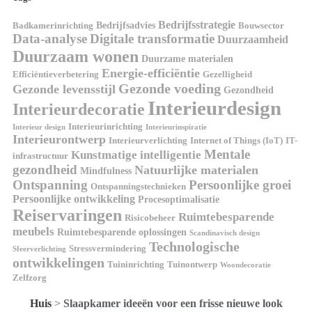
Bedrijfsstrategie
Bedrijfsadvies
Badkamerinrichting
Bouwsector
Data-analyse
Digitale transformatie
Duurzaamheid
Duurzaam wonen
Duurzame materialen
Energie-efficiëntie
Efficiëntieverbetering
Gezelligheid
Gezonde voeding
Gezonde levensstijl
Gezondheid
Interieurdesign
Interieurdecoratie
Interieurinrichting
Interieur design
Interieurinspiratie
Interieurontwerp
Interieurverlichting
Internet of Things (IoT)
IT-
Mentale
Kunstmatige intelligentie
infrastructuur
gezondheid
Natuurlijke materialen
Mindfulness
Ontspanning
Persoonlijke groei
Ontspanningstechnieken
Persoonlijke ontwikkeling
Procesoptimalisatie
Reiservaringen
Ruimtebesparende
Risicobeheer
meubels
Ruimtebesparende oplossingen
Scandinavisch design
Technologische
Stressvermindering
Sfeerverlichting
ontwikkelingen
Tuininrichting
Tuinontwerp
Woondecoratie
Zelfzorg
Huis
>
Slaapkamer ideeën voor een frisse nieuwe look