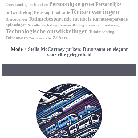
Persoonlijke groei
Persoonlijke
Ontspanningstechnieken
Reiservaringen
ontwikkeling
Procesoptimalisatie
Ruimtebesparende meubels
Ruimtebesparende
Risicobeheer
oplossingen
Stressvermindering
Scandinavisch design
Sfeerverlichting
Technologische ontwikkelingen
Tuininrichting
Tuinontwerp
Zelfzorg
Woondecoratie
Mode
>
Stella McCartney jurken: Duurzaam en elegant
voor elke gelegenheid