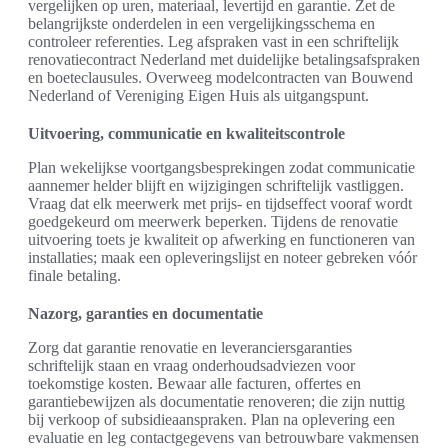
vergelijken op uren, materiaal, levertijd en garantie. Zet de
belangrijkste onderdelen in een vergelijkingsschema en
controleer referenties. Leg afspraken vast in een schriftelijk
renovatiecontract Nederland met duidelijke betalingsafspraken
en boeteclausules. Overweeg modelcontracten van Bouwend
Nederland of Vereniging Eigen Huis als uitgangspunt.
Uitvoering, communicatie en kwaliteitscontrole
Plan wekelijkse voortgangsbesprekingen zodat communicatie
aannemer helder blijft en wijzigingen schriftelijk vastliggen.
Vraag dat elk meerwerk met prijs- en tijdseffect vooraf wordt
goedgekeurd om meerwerk beperken. Tijdens de renovatie
uitvoering toets je kwaliteit op afwerking en functioneren van
installaties; maak een opleveringslijst en noteer gebreken vóór
finale betaling.
Nazorg, garanties en documentatie
Zorg dat garantie renovatie en leveranciersgaranties
schriftelijk staan en vraag onderhoudsadviezen voor
toekomstige kosten. Bewaar alle facturen, offertes en
garantiebewijzen als documentatie renoveren; die zijn nuttig
bij verkoop of subsidieaanspraken. Plan na oplevering een
evaluatie en leg contactgegevens van betrouwbare vakmensen