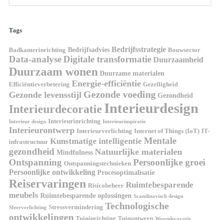
Tags
Bedrijfsstrategie
Bedrijfsadvies
Badkamerinrichting
Bouwsector
Data-analyse
Digitale transformatie
Duurzaamheid
Duurzaam wonen
Duurzame materialen
Energie-efficiëntie
Efficiëntieverbetering
Gezelligheid
Gezonde voeding
Gezonde levensstijl
Gezondheid
Interieurdesign
Interieurdecoratie
Interieurinrichting
Interieur design
Interieurinspiratie
Interieurontwerp
Interieurverlichting
Internet of Things (IoT)
IT-
Mentale
Kunstmatige intelligentie
infrastructuur
gezondheid
Natuurlijke materialen
Mindfulness
Ontspanning
Persoonlijke groei
Ontspanningstechnieken
Persoonlijke ontwikkeling
Procesoptimalisatie
Reiservaringen
Ruimtebesparende
Risicobeheer
meubels
Ruimtebesparende oplossingen
Scandinavisch design
Technologische
Stressvermindering
Sfeerverlichting
ontwikkelingen
Tuininrichting
Tuinontwerp
Woondecoratie