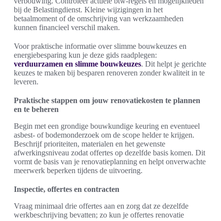
verbouwing. Controleer actuele btw-regels en mogelijkheden
bij de Belastingdienst. Kleine wijzigingen in het
betaalmoment of de omschrijving van werkzaamheden
kunnen financieel verschil maken.
Voor praktische informatie over slimme bouwkeuzes en
energiebesparing kun je deze gids raadplegen:
verduurzamen en slimme bouwkeuzes
. Dit helpt je gerichte
keuzes te maken bij besparen renoveren zonder kwaliteit in te
leveren.
Praktische stappen om jouw renovatiekosten te plannen
en te beheren
Begin met een grondige bouwkundige keuring en eventueel
asbest- of bodemonderzoek om de scope helder te krijgen.
Beschrijf prioriteiten, materialen en het gewenste
afwerkingsniveau zodat offertes op dezelfde basis komen. Dit
vormt de basis van je renovatieplanning en helpt onverwachte
meerwerk beperken tijdens de uitvoering.
Inspectie, offertes en contracten
Vraag minimaal drie offertes aan en zorg dat ze dezelfde
werkbeschrijving bevatten; zo kun je offertes renovatie