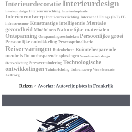
Interieurdesign
Interieurdecoratie
Interieurinrichting
Interieur design
Interieurinspiratie
Interieurontwerp
Interieurverlichting
Internet of Things (IoT)
IT-
Mentale
Kunstmatige intelligentie
infrastructuur
gezondheid
Natuurlijke materialen
Mindfulness
Ontspanning
Persoonlijke groei
Ontspanningstechnieken
Persoonlijke ontwikkeling
Procesoptimalisatie
Reiservaringen
Ruimtebesparende
Risicobeheer
meubels
Ruimtebesparende oplossingen
Scandinavisch design
Technologische
Stressvermindering
Sfeerverlichting
ontwikkelingen
Tuininrichting
Tuinontwerp
Woondecoratie
Zelfzorg
Reizen
>
Avoriaz: Autovrije pistes in Frankrijk