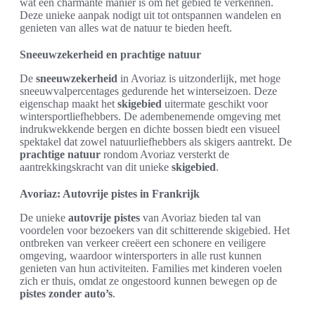
wat een charmante manier is om het gebied te verkennen.
Deze unieke aanpak nodigt uit tot ontspannen wandelen en
genieten van alles wat de natuur te bieden heeft.
Sneeuwzekerheid en prachtige natuur
De
sneeuwzekerheid
in Avoriaz is uitzonderlijk, met hoge
sneeuwvalpercentages gedurende het winterseizoen. Deze
eigenschap maakt het
skigebied
uitermate geschikt voor
wintersportliefhebbers. De adembenemende omgeving met
indrukwekkende bergen en dichte bossen biedt een visueel
spektakel dat zowel natuurliefhebbers als skigers aantrekt. De
prachtige natuur
rondom Avoriaz versterkt de
aantrekkingskracht van dit unieke
skigebied
.
Avoriaz: Autovrije pistes in Frankrijk
De unieke
autovrije pistes
van Avoriaz bieden tal van
voordelen voor bezoekers van dit schitterende skigebied. Het
ontbreken van verkeer creëert een schonere en veiligere
omgeving, waardoor wintersporters in alle rust kunnen
genieten van hun activiteiten. Families met kinderen voelen
zich er thuis, omdat ze ongestoord kunnen bewegen op de
pistes zonder auto’s
.