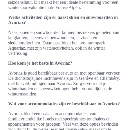
seizoensduur. Dit maakt het een ideale bestemming voor een
wintersportvakantie in de Franse Alpen.
Welke activiteiten zijn er naast skiën en snowboarden in
Avoriaz?
Naast skiën en snowboarden kunnen bezoekers genieten van
langlaufen, sneeuwschoenwandelen, ijsvissen en
sledehondtochten. Daarnaast biedt het avonturenpark
Aquariaz, met zijn wateractiviteiten, ook in de winter
verfrissing.
Hoe kom je het beste in Avoriaz?
Avoriaz is goed bereikbaar per auto en met openbaar vervoer.
De dichtstbijzijnde luchthavens zijn in Genève en Chambéry,
met busverbindingen naar Avoriaz. Zorg ervoor dat je
winterbanden en sneeuwkettingen hebt, vooral tijdens de
wintermaanden.
Wat voor accommodaties zijn er beschikbaar in Avoriaz?
Avoriaz biedt een scala aan accommodaties, van
familievriendelijke hotels met speelruimtes tot chalets en
appartementen voor groepen. Veel van deze opties bevinden
zich dicht bij de pistes, wat het gemakkelijk maakt om te