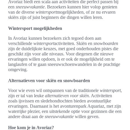
Avoriaz biedt een scala aan activiteiten die perfect passen bij
een
sneeuwvakantie
. Bezoekers kunnen hier volop genieten
van de diverse
wintersport
mogelijkheden, of ze nu ervaren
skiërs zijn of juist beginners die dingen willen leren.
Wintersport mogelijkheden
In Avoriaz kunnen bezoekers zich tegoed doen aan
verschillende
wintersport
activiteiten. Skiën en
snowboarden
zijn de duidelijkste keuzes, met goed onderhouden pistes die
geschikt zijn voor alle niveaus. Voor diegenen die nieuwe
ervaringen willen opdoen, is er ook de mogelijkheid om te
langlaufen of te gaan sneeuwschoenwandelen in de prachtige
omgeving.
Alternatieven voor skiën en snowboarden
Voor wie even wil ontspannen van de traditionele
wintersport
,
zijn er tal van leuke
alternatieven voor skiën
. Activiteiten
zoals ijsvissen en sledehondtochten bieden avontuurlijke
ervaringen. Daarnaast is het avonturenpark Aquariaz, met zijn
waterrijke plezier, een uitstekende optie voor gezinnen die een
andere draai aan de
sneeuwvakantie
willen geven.
Hoe kom je in Avoriaz?