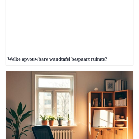
Welke opvouwbare wandtafel bespaart ruimte?