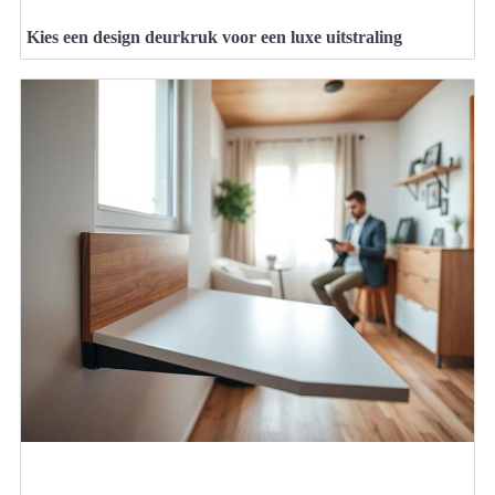
Kies een design deurkruk voor een luxe uitstraling