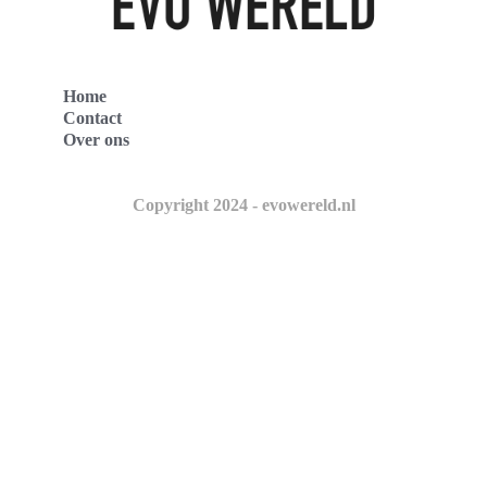
Home
Contact
Over ons
Copyright 2024 - evowereld.nl