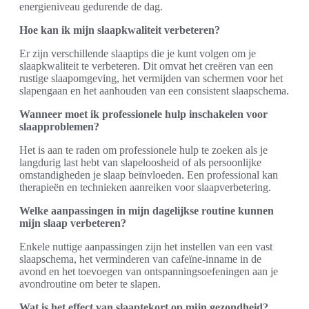
energieniveau gedurende de dag.
Hoe kan ik mijn slaapkwaliteit verbeteren?
Er zijn verschillende slaaptips die je kunt volgen om je
slaapkwaliteit te verbeteren. Dit omvat het creëren van een
rustige slaapomgeving, het vermijden van schermen voor het
slapengaan en het aanhouden van een consistent slaapschema.
Wanneer moet ik professionele hulp inschakelen voor
slaapproblemen?
Het is aan te raden om professionele hulp te zoeken als je
langdurig last hebt van slapeloosheid of als persoonlijke
omstandigheden je slaap beïnvloeden. Een professional kan
therapieën en technieken aanreiken voor slaapverbetering.
Welke aanpassingen in mijn dagelijkse routine kunnen
mijn slaap verbeteren?
Enkele nuttige aanpassingen zijn het instellen van een vast
slaapschema, het verminderen van cafeïne-inname in de
avond en het toevoegen van ontspanningsoefeningen aan je
avondroutine om beter te slapen.
Wat is het effect van slaaptekort op mijn gezondheid?