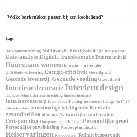
Welke barkrukken passen bij een kookeiland?
Tags
Bedrijfsstrategie
Bedrijfsadvies
Badkamerinrichting
Bouwsector
Data-analyse
Digitale transformatie
Duurzaamheid
Duurzaam wonen
Duurzame materialen
Energie-efficiëntie
Efficiëntieverbetering
Gezelligheid
Gezonde voeding
Gezonde levensstijl
Gezondheid
Interieurdesign
Interieurdecoratie
Interieurinrichting
Interieur design
Interieurinspiratie
Interieurontwerp
Interieurverlichting
Internet of Things (IoT)
IT-
Mentale
Kunstmatige intelligentie
infrastructuur
gezondheid
Natuurlijke materialen
Mindfulness
Ontspanning
Persoonlijke groei
Ontspanningstechnieken
Persoonlijke ontwikkeling
Procesoptimalisatie
Reiservaringen
Ruimtebesparende
Risicobeheer