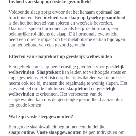
Invloed van slaap op fysieke gezondheid
Voldoende slaap zorgt ervoor dat het lichaam optimaal kan
functioneren. Een
invloed van slaap op fysieke gezondheid
is dat het het herstel van spieren en weefsels bevordert.
Daarnaast spelen hormonen, zoals het groeihormoon, een
belangrijke rol tijdens de slaap. Dit hormonale evenwicht
heeft een directe impact op het metabolisme en kan bijdragen
aan het behoud van een gezond gewicht.
Effecten van slaaptekort op geestelijk welbevinden
Een gebrek aan slaap heeft ernstige gevolgen voor
geestelijk
welbevinden
.
Slaaptekort
kan leiden tot verhoogde stress en
angstgevoelens. Het risico op het ontwikkelen van depressie
neemt ook toe bij mensen die regelmatig te weinig slapen. Het
is essentieel om de link tussen
slaaptekort
en
geestelijk
welbevinden
te erkennen. Het verbeteren van de
slaapkwaliteit kan dus de geestelijke gezondheid aanzienlijk
ten goede komen.
Wat zijn vaste sleepgewoonten?
Een goede slaapkwaliteit begint met een duidelijke
slaaproutine
.
Vaste slaapgewoonten
helpen individuen om