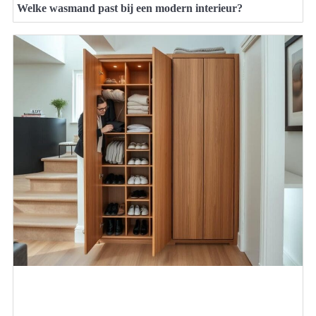
Welke wasmand past bij een modern interieur?