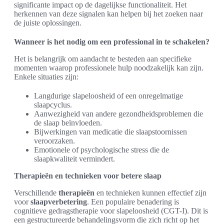
significante impact op de dagelijkse functionaliteit. Het
herkennen van deze signalen kan helpen bij het zoeken naar
de juiste oplossingen.
Wanneer is het nodig om een professional in te schakelen?
Het is belangrijk om aandacht te besteden aan specifieke
momenten waarop professionele hulp noodzakelijk kan zijn.
Enkele situaties zijn:
Langdurige slapeloosheid of een onregelmatige
slaapcyclus.
Aanwezigheid van andere gezondheidsproblemen die
de slaap beïnvloeden.
Bijwerkingen van medicatie die slaapstoornissen
veroorzaken.
Emotionele of psychologische stress die de
slaapkwaliteit vermindert.
Therapieën en technieken voor betere slaap
Verschillende
therapieën
en technieken kunnen effectief zijn
voor
slaapverbetering
. Een populaire benadering is
cognitieve gedragstherapie voor slapeloosheid (CGT-I). Dit is
een gestructureerde behandelingsvorm die zich richt op het