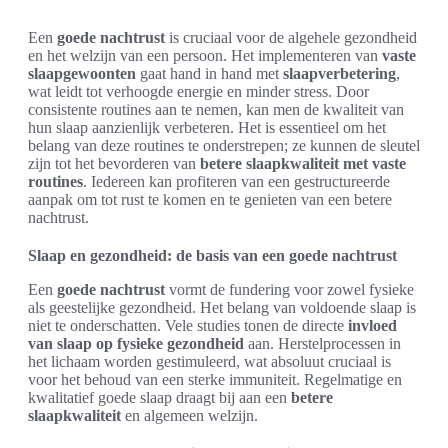
Een
goede nachtrust
is cruciaal voor de algehele gezondheid
en het welzijn van een persoon. Het implementeren van
vaste
slaapgewoonten
gaat hand in hand met
slaapverbetering
,
wat leidt tot verhoogde energie en minder stress. Door
consistente routines aan te nemen, kan men de kwaliteit van
hun slaap aanzienlijk verbeteren. Het is essentieel om het
belang van deze routines te onderstrepen; ze kunnen de sleutel
zijn tot het bevorderen van
betere slaapkwaliteit met vaste
routines
. Iedereen kan profiteren van een gestructureerde
aanpak om tot rust te komen en te genieten van een betere
nachtrust.
Slaap en gezondheid: de basis van een goede nachtrust
Een
goede nachtrust
vormt de fundering voor zowel fysieke
als geestelijke gezondheid. Het belang van voldoende slaap is
niet te onderschatten. Vele studies tonen de directe
invloed
van slaap op fysieke gezondheid
aan. Herstelprocessen in
het lichaam worden gestimuleerd, wat absoluut cruciaal is
voor het behoud van een sterke immuniteit. Regelmatige en
kwalitatief goede slaap draagt bij aan een
betere
slaapkwaliteit
en algemeen welzijn.