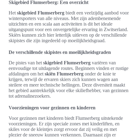
Skigebied Flumserberg: Een overzicht
Het
skigebied Flumserberg
biedt een veelzijdig aanbod voor
wintersporters van alle niveaus. Met zijn adembenemende
uitzichten en een scala aan activiteiten is dit het ideale
uitgangspunt voor een onvergetelijke ervaring in Zwitserland.
Skiërs kunnen zich hier letterlijk uitleven op de verschillende
skipistes die zijn ingedeeld op moeilijkheidsgraad.
De verschillende skipistes en moeilijkheidsgraden
De pistes van het
skigebied Flumserberg
variëren van
eenvoudige tot uitdagende routes. Beginners vinden er rustige
afdalingen om het
skiën Flumserberg
onder de knie te
krijgen, terwijl de ervaren skiers zich kunnen wagen aan
steilere en meer technische hellingen. Deze diversiteit maakt
het gebied aantrekkelijk voor elke skiliefhebber, van gezinnen
tot adrenalinezoekers.
Voorzieningen voor gezinnen en kinderen
Voor gezinnen met kinderen biedt Flumserberg uitstekende
voorzieningen. Er zijn speciale zones met kinderliften, en
skiles voor de kleintjes zorgt ervoor dat zij veilig en met
plezier de sneeuw kunnen verkennen. Daarnaast zijn er