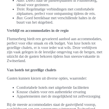
Auto
: Direct naar de parkeerplaatsen in Flumserberg,
ideaal voor gezinnen.
Trein
: Regelmatige verbindingen met comfortabele
zitplaatsen, perfect voor ontspanning tijdens de reis.
Bus
: Goed bereikbaar met verschillende haltes in de
buurt van het skigebied.
Verblijf en accommodaties in de regio
Flumserberg biedt een gevarieerd aanbod aan accommodaties,
perfect voor elke smaak en elk budget. Van luxe hotels tot
gezellige chalets, er is voor ieder wat wils. Deze verblijven
zijn vaak gelegen in de leesrijke omgeving van de bergen, met
uitzicht dat de gasten bekoren tijdens hun sneeuwvakantie in
Zwitserland.
Van hotels tot gezellige chalets
Gasten kunnen kiezen uit diverse opties, waaronder:
Comfortabele hotels met uitgebreide faciliteiten
Knusse chalets voor een authentieke ervaring
Appartementen met de mogelijkheid tot zelfverzorging
Bij de meeste accommodaties staat de gastvrijheid voorop,
wat bijdraagt aan een aangename wintersport Zwitserland