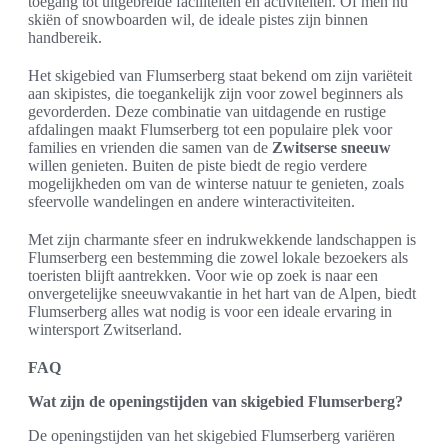
toegang tot uitgebreide faciliteiten en activiteiten. Of men nu
skiën of snowboarden wil, de ideale pistes zijn binnen
handbereik.
Het skigebied van Flumserberg staat bekend om zijn variëteit
aan skipistes, die toegankelijk zijn voor zowel beginners als
gevorderden. Deze combinatie van uitdagende en rustige
afdalingen maakt Flumserberg tot een populaire plek voor
families en vrienden die samen van de
Zwitserse sneeuw
willen genieten. Buiten de piste biedt de regio verdere
mogelijkheden om van de winterse natuur te genieten, zoals
sfeervolle wandelingen en andere winteractiviteiten.
Met zijn charmante sfeer en indrukwekkende landschappen is
Flumserberg een bestemming die zowel lokale bezoekers als
toeristen blijft aantrekken. Voor wie op zoek is naar een
onvergetelijke sneeuwvakantie in het hart van de Alpen, biedt
Flumserberg alles wat nodig is voor een ideale ervaring in
wintersport Zwitserland.
FAQ
Wat zijn de openingstijden van skigebied Flumserberg?
De openingstijden van het skigebied Flumserberg variëren