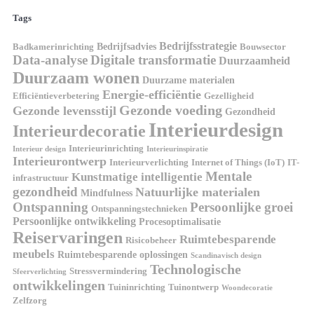
Tags
Bedrijfsstrategie
Bedrijfsadvies
Badkamerinrichting
Bouwsector
Data-analyse
Digitale transformatie
Duurzaamheid
Duurzaam wonen
Duurzame materialen
Energie-efficiëntie
Efficiëntieverbetering
Gezelligheid
Gezonde voeding
Gezonde levensstijl
Gezondheid
Interieurdesign
Interieurdecoratie
Interieurinrichting
Interieur design
Interieurinspiratie
Interieurontwerp
Interieurverlichting
Internet of Things (IoT)
IT-
Mentale
Kunstmatige intelligentie
infrastructuur
gezondheid
Natuurlijke materialen
Mindfulness
Ontspanning
Persoonlijke groei
Ontspanningstechnieken
Persoonlijke ontwikkeling
Procesoptimalisatie
Reiservaringen
Ruimtebesparende
Risicobeheer
meubels
Ruimtebesparende oplossingen
Scandinavisch design
Technologische
Stressvermindering
Sfeerverlichting
ontwikkelingen
Tuininrichting
Tuinontwerp
Woondecoratie
Zelfzorg