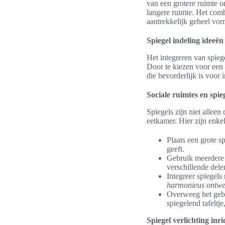
van een grotere ruimte o
langere ruimte. Het com
aantrekkelijk geheel vor
Spiegel indeling ideeë
Het integreren van spiege
Door te kiezen voor een
die bevorderlijk is voor i
Sociale ruimtes en spie
Spiegels zijn niet allee
eetkamer. Hier zijn enke
Plaats een grote s
geeft.
Gebruik meerdere k
verschillende dele
Integreer spiegel
harmonieus ontw
Overweeg het gebru
spiegelend tafeltje
Spiegel verlichting inri