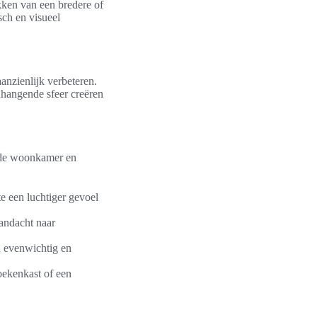
kken van een bredere of
ch en visueel
aanzienlijk verbeteren.
hangende sfeer creëren
ls de woonkamer en
te een luchtiger gevoel
aandacht naar
n evenwichtig en
oekenkast of een