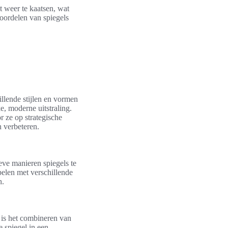
t weer te kaatsen, wat
voordelen van spiegels
illende stijlen en vormen
, moderne uitstraling.
 ze op strategische
n verbeteren.
eve manieren spiegels te
spelen met verschillende
h.
r is het combineren van
e spiegel in een