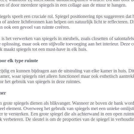
sen of door meerdere spiegels in een collage aan de muur te hangen.
egels speelt een cruciale rol. Spiegel positionering tips suggereren dat 
 of andere lichtbronnen kan helpen om natuurlijk licht te reflecteren. D
an ook een gevoel van ruimte creëren.
is het verwerken van spiegels in meubels, zoals closetten of salontafel
e oplossing, maar ook een stijlvolle toevoeging aan het interieur. Deze 
iek maakt spiegels tot een must-have in elk huis.
voor elk type ruimte
lzijdig en kunnen bijdragen aan de uitstraling van elke kamer in huis. Di
er, waar spiegels niet alleen functioneel maar ook esthetisch aantrekke
or het gebruik van spiegels in deze ruimtes.
mer
grote spiegels dienen als blikvanger. Wanneer ze boven de bank word
el element. Overweeg het gebruik van spiegels met een unieke omlijs
r te versterken. Een grote spiegel die als achterwand in een open ruimt
jk verbeteren. De sleutel is om de proporties van de spiegel in verhoud