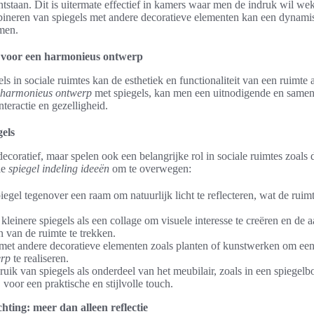
ntstaan. Dit is uitermate effectief in kamers waar men de indruk wil we
bineren van spiegels met andere decoratieve elementen kan een dynamis
men.
n voor een harmonieus ontwerp
ls in sociale ruimtes kan de esthetiek en functionaliteit van een ruimte 
harmonieus ontwerp
met spiegels, kan men een uitnodigende en samen
nteractie en gezelligheid.
gels
n decoratief, maar spelen ook een belangrijke rol in sociale ruimtes zoa
le
spiegel indeling ideeën
om te overwegen:
piegel tegenover een raam om natuurlijk licht te reflecteren, wat de ruim
leinere spiegels als een collage om visuele interesse te creëren en de 
n van de ruimte te trekken.
s met andere decoratieve elementen zoals planten of kunstwerken om ee
erp
te realiseren.
ik van spiegels als onderdeel van het meubilair, zoals in een spiegelb
, voor een praktische en stijlvolle touch.
chting: meer dan alleen reflectie