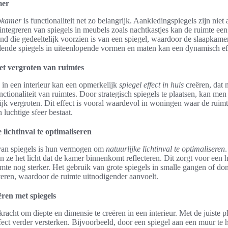
mer
apkamer
is functionaliteit net zo belangrijk. Aankledingspiegels zijn niet 
 integreren van spiegels in meubels zoals nachtkastjes kan de ruimte een
 die gedeeltelijk voorzien is van een spiegel, waardoor de slaapkamer o
lende spiegels in uiteenlopende vormen en maten kan een dynamisch eff
 het vergroten van ruimtes
 in een interieur kan een opmerkelijk
spiegel effect in huis
creëren, dat n
ctionaliteit van ruimtes. Door strategisch spiegels te plaatsen, kan men
ijk vergroten. Dit effect is vooral waardevol in woningen waar de ruimt
luchtige sfeer bestaat.
 lichtinval te optimaliseren
 van spiegels is hun vermogen om
natuurlijke lichtinval te optimaliseren
n ze het licht dat de kamer binnenkomt reflecteren. Dit zorgt voor een h
mte nog sterker. Het gebruik van grote spiegels in smalle gangen of d
eteren, waardoor de ruimte uitnodigender aanvoelt.
ëren met spiegels
racht om diepte en dimensie te creëren in een interieur. Met de juiste 
ect verder versterken. Bijvoorbeeld, door een spiegel aan een muur te 