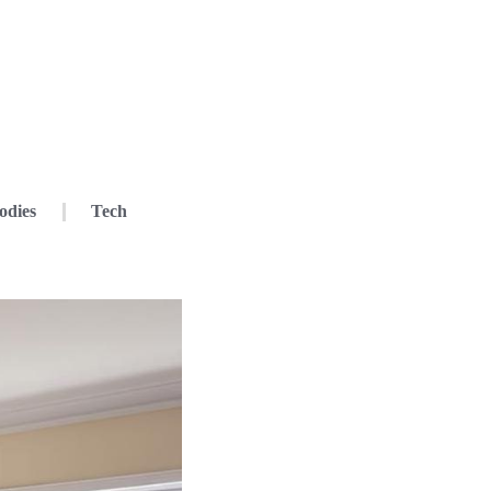
odies
Tech