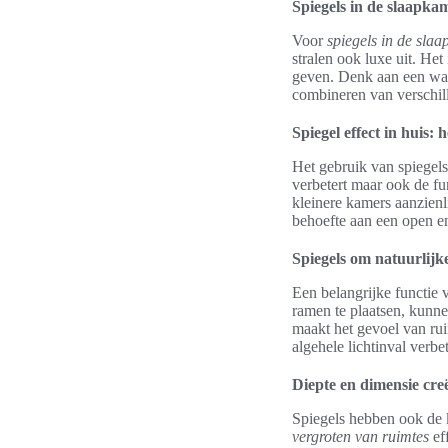
Spiegels in de slaapka
Voor
spiegels in de sla
stralen ook luxe uit. Het
geven. Denk aan een wand
combineren van verschil
Spiegel effect in huis:
Het gebruik van spiegels
verbetert maar ook de fun
kleinere kamers aanzienl
behoefte aan een open en 
Spiegels om natuurlijke
Een belangrijke functie
ramen te plaatsen, kunne
maakt het gevoel van rui
algehele lichtinval verb
Diepte en dimensie cre
Spiegels hebben ook de k
vergroten van ruimtes
eff