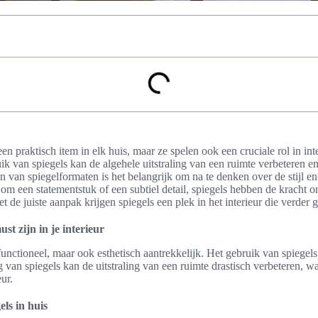
 een praktisch item in elk huis, maar ze spelen ook een cruciale rol in int
uik van spiegels kan de algehele uitstraling van een ruimte verbeteren e
zen van spiegelformaten is het belangrijk om na te denken over de stijl 
 om een statementstuk of een subtiel detail, spiegels hebben de kracht o
t de juiste aanpak krijgen spiegels een plek in het interieur die verder g
t zijn in je interieur
 functioneel, maar ook esthetisch aantrekkelijk. Het gebruik van spiegels 
 van spiegels kan de uitstraling van een ruimte drastisch verbeteren, wa
eur.
ls in huis