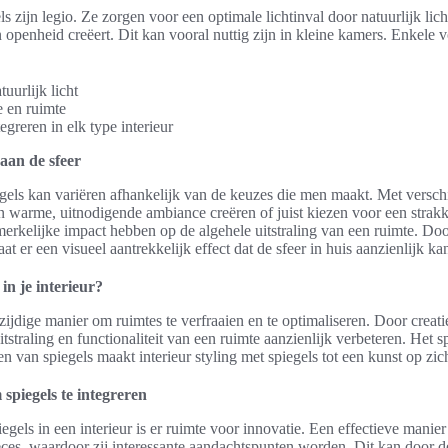
 zijn legio. Ze zorgen voor een optimale lichtinval door natuurlijk lich
 openheid creëert. Dit kan vooral nuttig zijn in kleine kamers. Enkele 
uurlijk licht
e en ruimte
egreren in elk type interieur
aan de sfeer
egels kan variëren afhankelijk van de keuzes die men maakt. Met versch
 warme, uitnodigende ambiance creëren of juist kiezen voor een strakke
rkelijke impact hebben op de algehele uitstraling van een ruimte. Door
aat er een visueel aantrekkelijk effect dat de sfeer in huis aanzienlijk ka
in je interieur?
zijdige manier om ruimtes te verfraaien en te optimaliseren. Door creati
tstraling en functionaliteit van een ruimte aanzienlijk verbeteren. Het 
n van spiegels maakt interieur styling met spiegels tot een kunst op zic
spiegels te integreren
iegels in een interieur is er ruimte voor innovatie. Een effectieve manie
ieces, waardoor zij interessante aandachtspunten worden. Dit kan door d