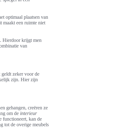
het optimaal plaatsen van
it maakt een ruimte niet
s. Hierdoor krijgt men
combinatie van
t geldt zeker voor de
lijk zijn. Hier zijn
en gehangen, creëren ze
ting om de
interieur
e functioneert, kan de
ing tot de overige meubels