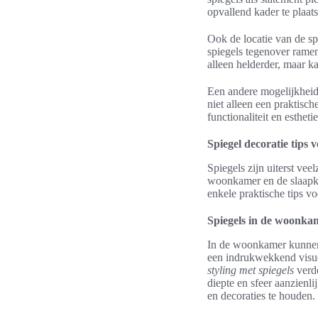
opvallend kader te plaat
Ook de locatie van de spi
spiegels tegenover ramen
alleen helderder, maar k
Een andere mogelijkheid 
niet alleen een praktisch
functionaliteit en esthet
Spiegel decoratie tips 
Spiegels zijn uiterst vee
woonkamer en de slaapkam
enkele praktische tips vo
Spiegels in de woonka
In de woonkamer kunnen 
een indrukwekkend visue
styling met spiegels
verde
diepte en sfeer aanzienli
en decoraties te houden.