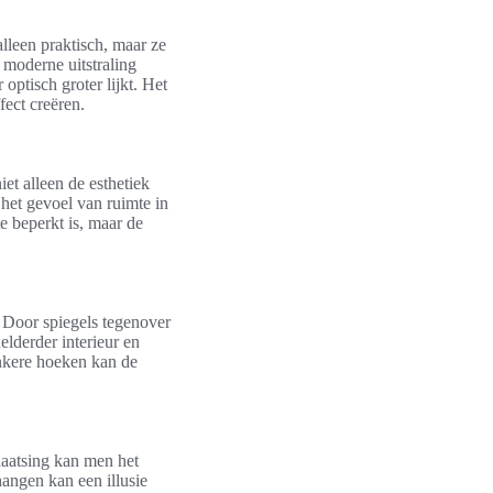
alleen praktisch, maar ze
 moderne uitstraling
ptisch groter lijkt. Het
ect creëren.
iet alleen de esthetiek
 het gevoel van ruimte in
e beperkt is, maar de
. Door spiegels tegenover
elderder interieur en
onkere hoeken kan de
plaatsing kan men het
hangen kan een illusie