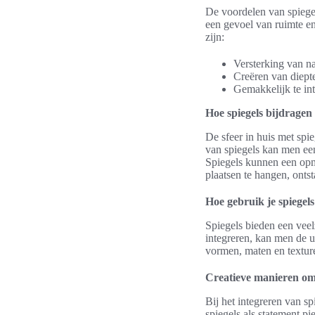
De voordelen van spiegels
een gevoel van ruimte en
zijn:
Versterking van nat
Creëren van diept
Gemakkelijk te int
Hoe spiegels bijdragen 
De sfeer in huis met spi
van spiegels kan men een
Spiegels kunnen een opme
plaatsen te hangen, ontst
Hoe gebruik je spiegels 
Spiegels bieden een veel
integreren, kan men de ui
vormen, maten en texture
Creatieve manieren om 
Bij het integreren van sp
spiegels als statement p