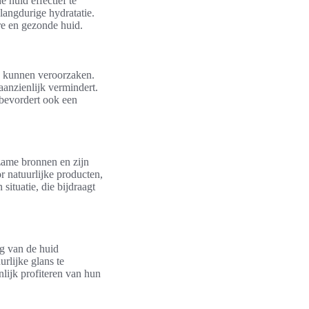
 huid effectief te
 langdurige hydratatie.
re en gezonde huid.
ën kunnen veroorzaken.
anzienlijk vermindert.
 bevordert ook een
zame bronnen en zijn
r natuurlijke producten,
ituatie, die bijdraagt
ng van de huid
rlijke glans te
lijk profiteren van hun