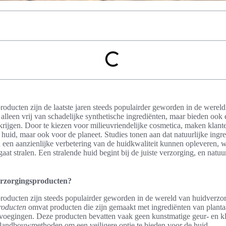
roducten zijn de laatste jaren steeds populairder geworden in de werel
 alleen vrij van schadelijke synthetische ingrediënten, maar bieden ook
rkrijgen. Door te kiezen voor milieuvriendelijke cosmetica, maken klante
uid, maar ook voor de planeet. Studies tonen aan dat natuurlijke ingre
n een aanzienlijke verbetering van de huidkwaliteit kunnen opleveren,
at stralen. Een stralende huid begint bij de juiste verzorging, en natuu
verzorgingsproducten?
producten zijn steeds populairder geworden in de wereld van huidverz
roducten
omvat producten die zijn gemaakt met ingrediënten van planta
oevoegingen. Deze producten bevatten vaak geen kunstmatige geur- en k
 landbouwmethoden om een veiligere optie te bieden voor de huid.