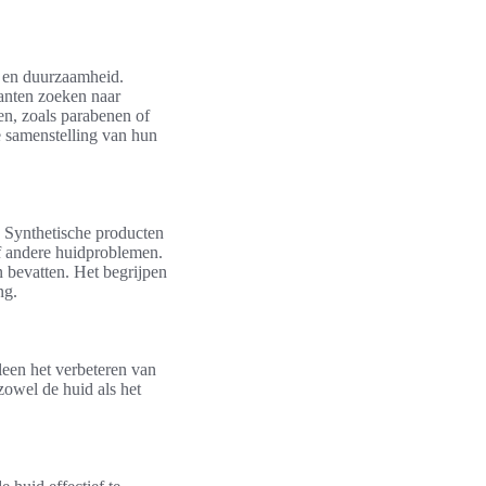
d en duurzaamheid.
lanten zoeken naar
en, zoals parabenen of
e samenstelling van hun
. Synthetische producten
of andere huidproblemen.
n bevatten. Het begrijpen
ng.
leen het verbeteren van
zowel de huid als het