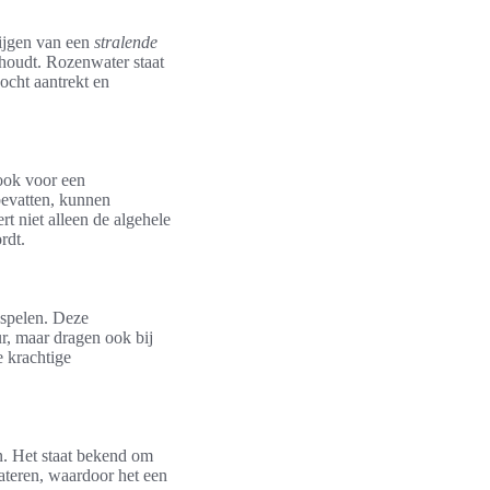
rijgen van een
stralende
 houdt. Rozenwater staat
ocht aantrekt en
 ook voor een
bevatten, kunnen
rt niet alleen de algehele
rdt.
l spelen. Deze
ur, maar dragen ook bij
e krachtige
en. Het staat bekend om
rateren, waardoor het een