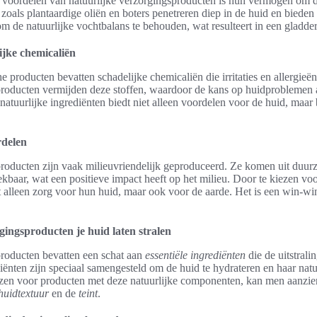
 voordelen van natuurlijke verzorgingsproducten is hun vermogen om de
zoals plantaardige oliën en boters penetreren diep in de huid en bieden
 de natuurlijke vochtbalans te behouden, wat resulteert in een gladde
ijke chemicaliën
he producten bevatten schadelijke chemicaliën die irritaties en allergie
producten vermijden deze stoffen, waardoor de kans op huidproblemen a
 natuurlijke ingrediënten biedt niet alleen voordelen voor de huid, maar
rdelen
producten zijn vaak milieuvriendelijk geproduceerd. Ze komen uit duur
ekbaar, wat een positieve impact heeft op het milieu. Door te kiezen voo
alleen zorg voor hun huid, maar ook voor de aarde. Het is een win-win s
.
gingsproducten je huid laten stralen
producten bevatten een schat aan
essentiële ingrediënten
die de uitstrali
ënten zijn speciaal samengesteld om de huid te hydrateren en haar natuu
ezen voor producten met deze natuurlijke componenten, kan men aanzien
huidtextuur
en de
teint
.