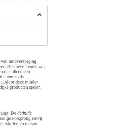
d van huidverzorging.
 een effectieve manier om
n niet alleen een
diënten zoals
 waardoor deze minder
rlijke producten spelen
orging. De
definitie
ardige oorsprong envrij
leurstoffen en maken