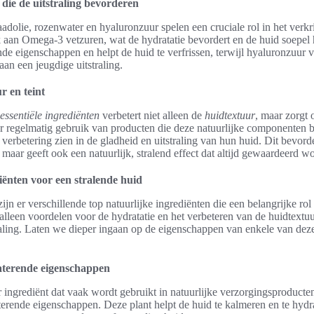
 die de uitstraling bevorderen
aadolie, rozenwater en hyaluronzuur spelen een cruciale rol in het verk
jk aan Omega-3 vetzuren, wat de hydratatie bevordert en de huid soepel
e eigenschappen en helpt de huid te verfrissen, terwijl hyaluronzuur v
aan een jeugdige uitstraling.
r en teint
essentiële ingrediënten
verbetert niet alleen de
huidtextuur
, maar zorgt
r regelmatig gebruik van producten die deze natuurlijke componenten 
erbetering zien in de gladheid en uitstraling van hun huid. Dit bevorde
maar geeft ook een natuurlijk, stralend effect dat altijd gewaardeerd wo
iënten voor een stralende huid
ijn er verschillende top natuurlijke ingrediënten die een belangrijke ro
 alleen voordelen voor de hydratatie en het verbeteren van de huidtextu
aling. Laten we dieper ingaan op de eigenschappen van enkele van dez
raterende eigenschappen
r ingrediënt dat vaak wordt gebruikt in natuurlijke verzorgingsproduct
aterende eigenschappen. Deze plant helpt de huid te kalmeren en te hyd