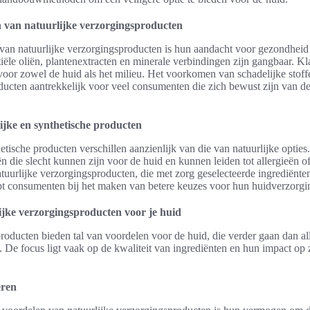
n van natuurlijke verzorgingsproducten
van natuurlijke verzorgingsproducten is hun aandacht voor gezondhei
tiële oliën, plantenextracten en minerale verbindingen zijn gangbaar. K
voor zowel de huid als het milieu. Het voorkomen van schadelijke stoff
ducten aantrekkelijk voor veel consumenten die zich bewust zijn van d
lijke en synthetische producten
tische producten verschillen aanzienlijk van die van natuurlijke opties
n die slecht kunnen zijn voor de huid en kunnen leiden tot allergieën 
natuurlijke verzorgingsproducten, die met zorg geselecteerde ingrediënte
lpt consumenten bij het maken van betere keuzes voor hun huidverzorgi
jke verzorgingsproducten voor je huid
roducten bieden tal van voordelen voor de huid, die verder gaan dan al
g. De focus ligt vaak op de kwaliteit van ingrediënten en hun impact op 
eren