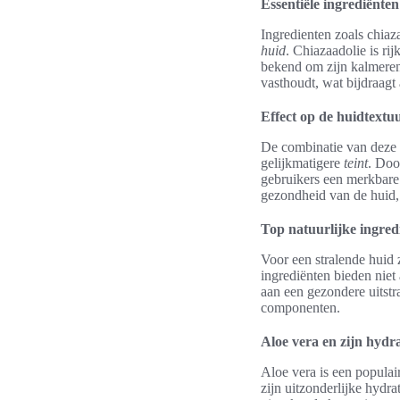
Essentiële ingrediënten
Ingredienten zoals chiaz
huid
. Chiazaadolie is ri
bekend om zijn kalmerend
vasthoudt, wat bijdraagt 
Effect op de huidtextuu
De combinatie van deze
gelijkmatigere
teint
. Doo
gebruikers een merkbare v
gezondheid van de huid, 
Top natuurlijke ingred
Voor een stralende huid z
ingrediënten bieden niet
aan een gezondere uitstr
componenten.
Aloe vera en zijn hyd
Aloe vera is een populai
zijn uitzonderlijke hydr