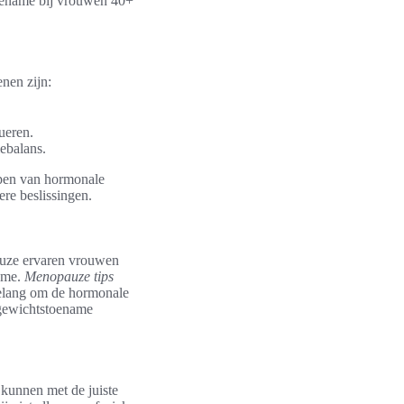
oename bij vrouwen 40+
nen zijn:
ueren.
iebalans.
jpen van hormonale
re beslissingen.
pauze ervaren vrouwen
name.
Menopauze tips
belang om de hormonale
n gewichtstoename
 kunnen met de juiste