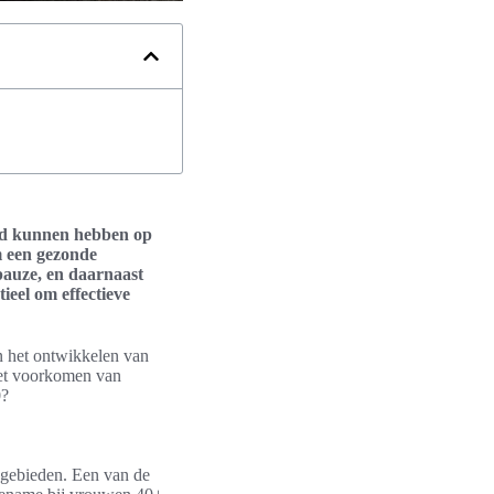
oed kunnen hebben op
m een gezonde
pauze, en daarnaast
ieel om effectieve
 het ontwikkelen van
 het voorkomen van
0?
sgebieden. Een van de