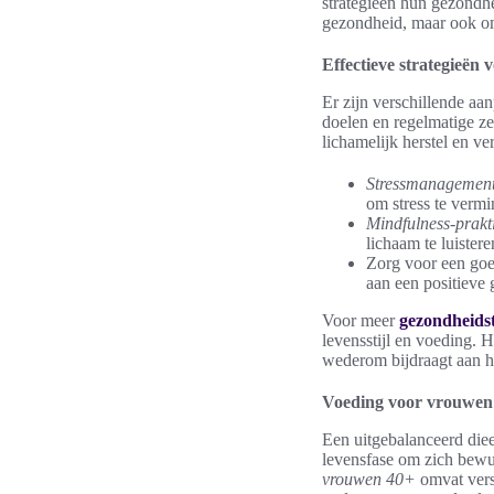
strategieën hun gezondhe
gezondheid, maar ook om
Effectieve strategieën 
Er zijn verschillende aa
doelen en regelmatige ze
lichamelijk herstel en ve
Stressmanagemen
om stress te verm
Mindfulness-prakt
lichaam te luistere
Zorg voor een goed
aan een positieve
Voor meer
gezondheids
levensstijl en voeding. 
wederom bijdraagt aan 
Voeding voor vrouwen
Een uitgebalanceerd dieet
levensfase om zich bewus
vrouwen 40+
omvat vers