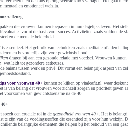
id verbeteren en de kans op ongewenste kilo’s verlagen. Het gaat hierbi
 mentaal en emotioneel welzijn.
voor zelfzorg
npakken die vrouwen kunnen toepassen in hun dagelijks leven. Het stelle
lfevaluaties vormt de basis voor succes. Activiteiten zoals voldoende s
rsterken de mentale helderheid.
t
is essentieel. Het gebruik van technieken zoals meditatie of ademhali
inderen en bevorderlijk zijn voor gewichtsbehoud.
ijken
dragen bij aan een gezonde relatie met voedsel. Vrouwen kunnen 
n, wat leidt tot gezondere eetkeuzes.
e balans tussen werk en privé. Dit vormt een belangrijk aspect van zel
 gemoedstoestand.
tips voor vrouwen 40+
kunnen ze kijken op vitaleafit.nl, waar deskun
Het is van belang dat vrouwen voor zichzelf zorgen en prioriteit geven a
het voorkomen van gewichtstoename na de 40.
 40+
 speelt een cruciale rol in de
gezondheid vrouwen 40+
. Het is belangr
t te zijn van de voedingsstoffen die essentieel zijn voor hun welzijn. D
chillende belangrijke elementen die helpen bij het behoud van een gez