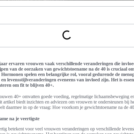
sjaar ervaren vrouwen vaak verschillende veranderingen die invl
jpen van de oorzaken van gewichtstoename na de 40 is cruciaal o
n. Hormonen spelen een belangrijke rol, vooral gedurende de meno
n levensstijlveranderingen eveneens van invloed zijn. Het is essent
teren om fit te blijven 40+.
rouwen 40+ omvatten goede voeding, regelmatige lichaamsbeweging en
it artikel biedt inzichten en adviezen om vrouwen te ondersteunen bij
elt daarmee in op de vraag: Hoe voorkom je gewichtstoename na de 4
ame na je veertigste
rtig betekent voor veel vrouwen veranderingen op verschillende leven