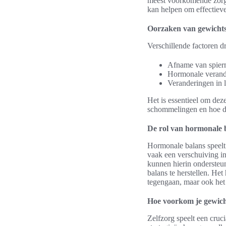
meest voorkomende zorg
kan helpen om effectieve
Oorzaken van gewicht
Verschillende factoren d
Afname van spierma
Hormonale verande
Veranderingen in l
Het is essentieel om de
schommelingen en hoe de
De rol van hormonale 
Hormonale balans speelt
vaak een verschuiving in
kunnen hierin ondersteu
balans te herstellen. He
tegengaan, maar ook het 
Hoe voorkom je gewich
Zelfzorg speelt een cru