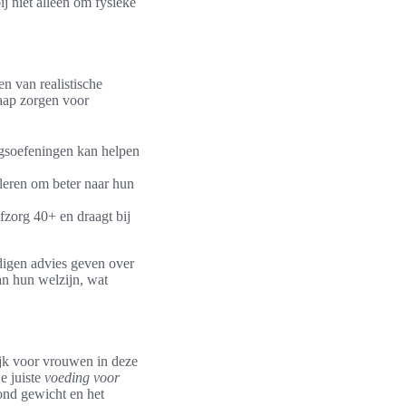
j niet alleen om fysieke
n van realistische
laap zorgen voor
ngsoefeningen kan helpen
leren om beter naar hun
fzorg 40+ en draagt bij
digen advies geven over
an hun welzijn, wat
ijk voor vrouwen in deze
e juiste
voeding voor
ond gewicht en het