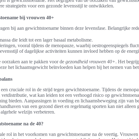
en is gewichtstoename. Het begrijpen van de oorzaken van gewichtst
re strategieën voor een gezonde levensstijl te ontwikkelen.
stoename bij vrouwen 40+
ragen bij aan gewichtstoename binnen deze levensfase. Belangrijke rede
ssa die leidt tot een lager basaal metabolisme.
ringen, vooral tijdens de menopauze, waarbij oestrogeenspiegels fluct
evensstijl of dagelijkse activiteiten kunnen invloed hebben op de energ
ze oorzaken aan te pakken voor de
gezondheid vrouwen 40+
. Het begri
ze het lichaamsgewicht beïnvloeden kan helpen bij het nemen van bete
balans
 een cruciale rol in de strijd tegen gewichtstoename. Tijdens de meno
 vetdistributie, wat kan leiden tot een verhoogd risico op gewichtstoe
ning bieden. Aanpassingen in voeding en lichaamsbeweging zijn van 
t handhaven van een gezond dieet en regelmatig sporten kan niet allee
algehele welzijn verbeteren.
tstoename na de 40?
ciale rol in het voorkomen van gewichtstoename na de veertig. Vrouwen