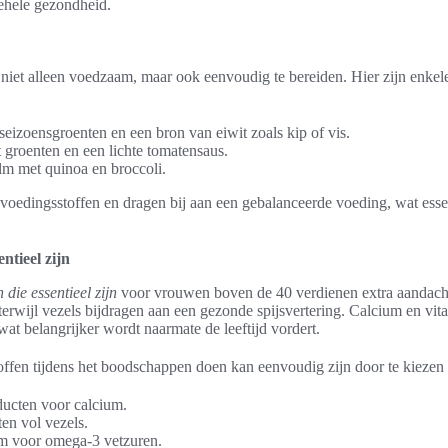
ehele gezondheid.
niet alleen voedzaam, maar ook eenvoudig te bereiden. Hier zijn enke
seizoensgroenten en een bron van eiwit zoals kip of vis.
 groenten en een lichte tomatensaus.
m met quinoa en broccoli.
n voedingsstoffen en dragen bij aan een gebalanceerde voeding, wat ess
ntieel zijn
 die essentieel zijn
voor vrouwen boven de 40 verdienen extra aandacht.
erwijl vezels bijdragen aan een gezonde spijsvertering. Calcium en vita
at belangrijker wordt naarmate de leeftijd vordert.
ffen tijdens het boodschappen doen kan eenvoudig zijn door te kiezen
ucten voor calcium.
en vol vezels.
alm voor omega-3 vetzuren.